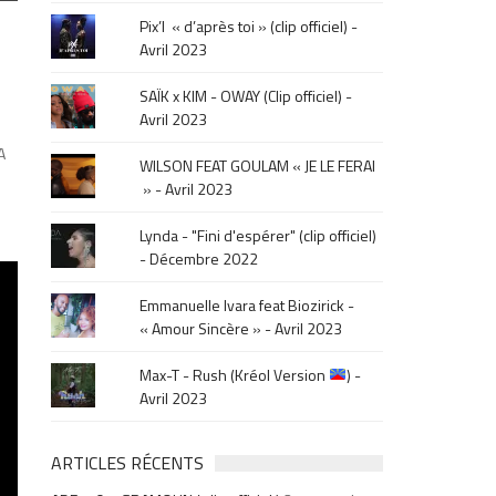
le
–
Pix’l « d’après toi » (clip officiel) -
mois
Avril 2023
de
la
SAÏK x KIM - OWAY (Clip officiel) -
sortie
Avril 2023
.
A
WILSON FEAT GOULAM « JE LE FERAI
» - Avril 2023
Lynda - "Fini d'espérer" (clip officiel)
- Décembre 2022
Emmanuelle Ivara feat Biozirick -
« Amour Sincère » - Avril 2023
Max-T - Rush (Kréol Version
) -
Avril 2023
ARTICLES RÉCENTS