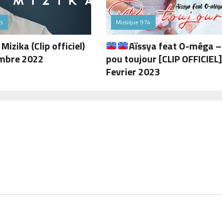
és
Musique 974
izika (Clip officiel)
Aïssya feat O-méga –
mbre 2022
pou toujour [CLIP OFFICIEL]
Fevrier 2023