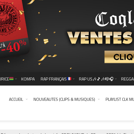
URICE
KOMPA
RAP FRANÇAIS
RAP US🎶🎵🎶🎼🎧
REGGA
ACCUEIL
NOUVEAUTES (CLIPS & MUSIQUES)
PLAYLIST CLK M