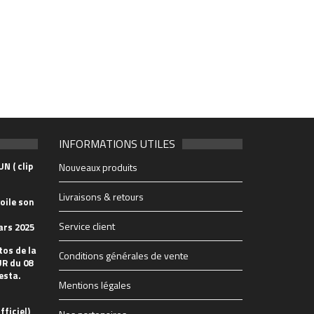
INFORMATIONS UTILES
N ( clip
Nouveaux produits
Livraisons & retours
oile son
Service client
ars 2025
tos de la
Conditions générales de vente
R du 08
esta.
Mentions légales
fficiel)