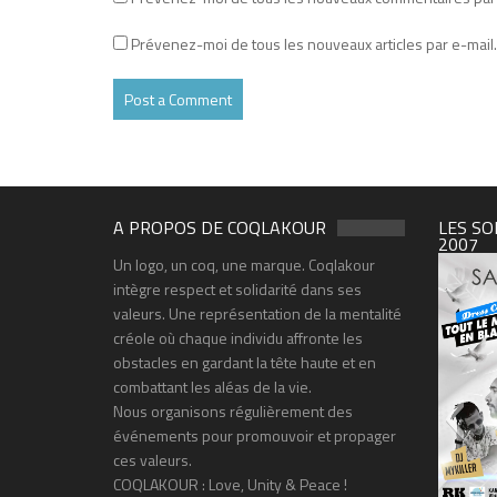
Prévenez-moi de tous les nouveaux articles par e-mail.
A PROPOS DE COQLAKOUR
LES SO
2007
Un logo, un coq, une marque. Coqlakour
intègre respect et solidarité dans ses
valeurs. Une représentation de la mentalité
créole où chaque individu affronte les
obstacles en gardant la tête haute et en
combattant les aléas de la vie.
Nous organisons régulièrement des
événements pour promouvoir et propager
ces valeurs.
COQLAKOUR : Love, Unity & Peace !