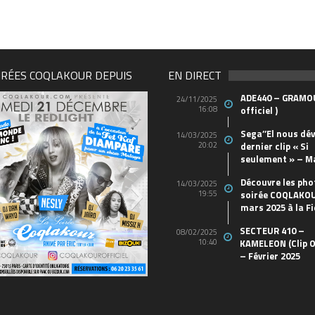
IRÉES COQLAKOUR DEPUIS
EN DIRECT
ADE440 – GRAMOU
24/11/2025
16:08
officiel )
Sega’’El nous dév
14/03/2025
20:02
dernier clip « Si
seulement » – M
Découvre les pho
14/03/2025
19:55
soirée COQLAKOU
mars 2025 à la Fi
SECTEUR 410 –
08/02/2025
10:40
KAMELEON (Clip O
– Février 2025
69570155_10157394548208150_46573326344965