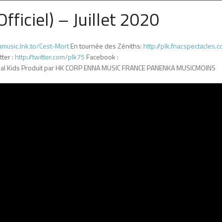
fficiel) – Juillet 2020
amusic.lnk.to/Cest-Mort
En tournée des Zéniths:
http://plk.fnacspectacles.
ter :
http://twitter.com/plk75
Facebook :
gnal Kids Produit par HK CORP ENNA MUSIC FRANCE PANENKA MUSICMOINS