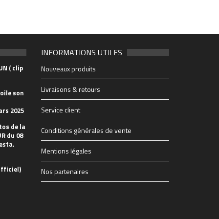
INFORMATIONS UTILES
N ( clip
Nouveaux produits
Livraisons & retours
oile son
Service client
ars 2025
tos de la
Conditions générales de vente
R du 08
esta.
Mentions légales
fficiel)
Nos partenaires
32480_n