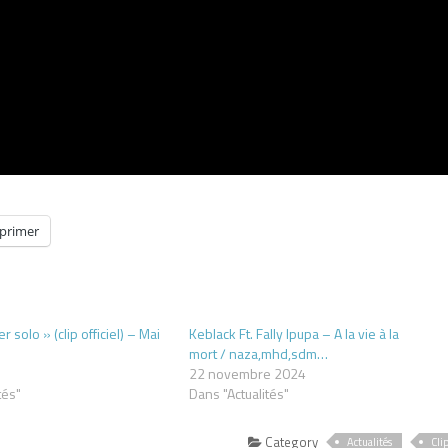
primer
er solo » (clip officiel) – Mai
Keblack Ft. Fally Ipupa – A la vie à la
mort / naza,mhd,sdm…
22 novembre 2024
tés"
Dans "Actualités"
Category
Actualités
Cli