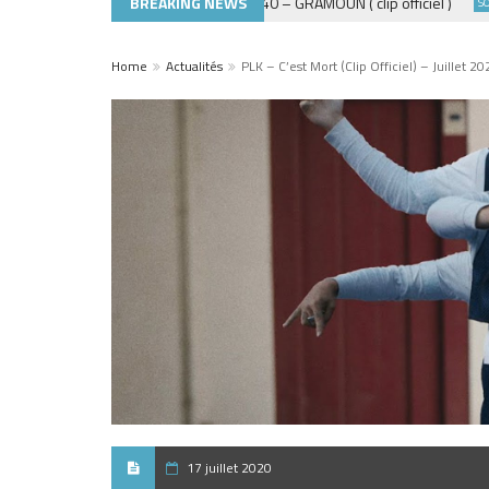
BREAKING NEWS
ADE440 – GRAMOUN ( clip officiel )
MUSIQUE 974
SOIRÉES
Home
Actualités
PLK – C’est Mort (Clip Officiel) – Juillet 20
17 juillet 2020