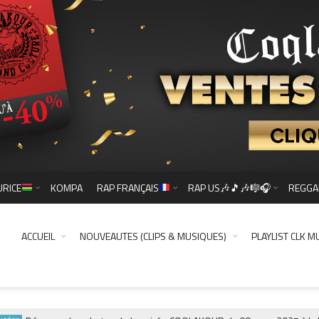
URICE
KOMPA
RAP FRANÇAIS
RAP US🎶🎵🎶🎼🎧
REGGA
ACCUEIL
NOUVEAUTES (CLIPS & MUSIQUES)
PLAYLIST CLK M