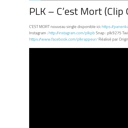
PLK – C’est Mort (Clip O
C’EST MORT nouveau single disponible ici:
https://panenk
Instagram :
http://instagram.com/plkpb
Snap : plk9275 Twit
https://www.facebook.com/plkrappeur/
Réalisé par Ori