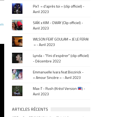
le
Pix’l « d’après toi » (clip officiel) -
mois
Avril 2023
de
la
SAÏK x KIM - OWAY (Clip officiel) -
com
sortie
Avril 2023
.
WILSON FEAT GOULAM « JE LE FERAI
» - Avril 2023
Lynda - "Fini d'espérer" (clip officiel)
- Décembre 2022
Emmanuelle Ivara feat Biozirick -
« Amour Sincère » - Avril 2023
Max-T - Rush (Kréol Version
) -
Avril 2023
ARTICLES RÉCENTS