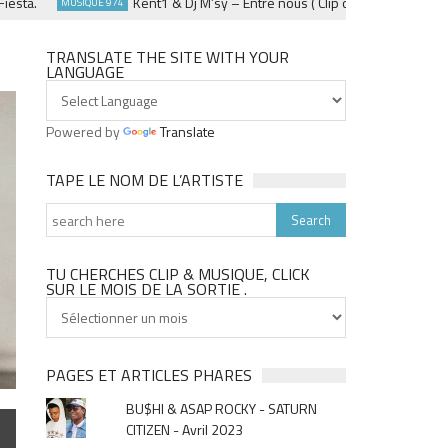
a.
Kent1 & Dj M’sy – Entre nous ( Clip officiel ) – Fevrier 20
MUSIQUE 974
TRANSLATE THE SITE WITH YOUR
LANGUAGE
Powered by
Translate
TAPE LE NOM DE L’ARTISTE
TU CHERCHES CLIP & MUSIQUE, CLICK
SUR LE MOIS DE LA SORTIE .
Tu
cherches
clip
&
PAGES ET ARTICLES PHARES
musique,
BU$HI & ASAP ROCKY - SATURN
click
CITIZEN - Avril 2023
sur