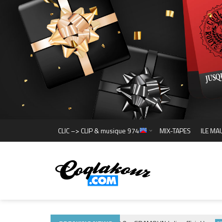
CLIC –> CLIP & musique 974
MIX-TAPES
ILE MA