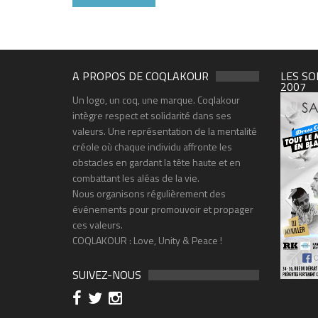
A PROPOS DE COQLAKOUR
LES SO
2007
Un logo, un coq, une marque. Coqlakour
intègre respect et solidarité dans ses
valeurs. Une représentation de la mentalité
créole où chaque individu affronte les
obstacles en gardant la tête haute et en
combattant les aléas de la vie.
Nous organisons régulièrement des
événements pour promouvoir et propager
ces valeurs.
COQLAKOUR : Love, Unity & Peace !
SUIVEZ-NOUS
FLYER-SOIREE-Carré-03