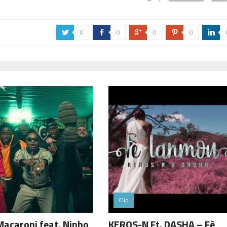
0
0
0
0
a
b
c
d
j
Clip
Macaroni feat. Ninho
KEROS-N Ft. DASHA – Fè