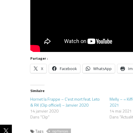
Partager :
X
Facebook
WhatsApp
Im
Similaire
Hornet la Frappe – C’est mort feat. Leto
Melly – « Kiff
& RK (Clip officiel) – Janvier 2020
2021
14 janvier 2020
14 mai 2021
Dans "Clip"
Dans "Actuali
Tags
rap francais