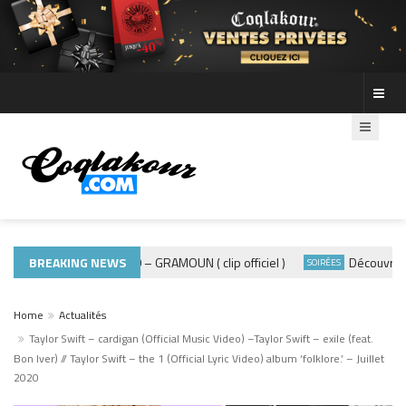
BREAKING NEWS
ADE440 – GRAMOUN ( clip officiel )
Découvre les ph
MUSIQUE 974
SOIRÉES
Home
Actualités
Taylor Swift – cardigan (Official Music Video) –Taylor Swift – exile (feat.
Bon Iver) // Taylor Swift – the 1 (Official Lyric Video) album ‘folklore.’ – Juillet
2020