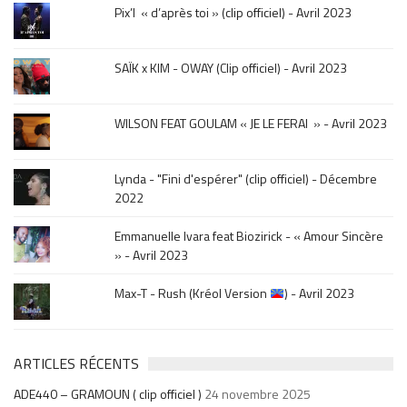
le
Pix’l « d’après toi » (clip officiel) - Avril 2023
mois
de
la
SAÏK x KIM - OWAY (Clip officiel) - Avril 2023
sortie
.
WILSON FEAT GOULAM « JE LE FERAI » - Avril 2023
Lynda - "Fini d'espérer" (clip officiel) - Décembre
2022
Emmanuelle Ivara feat Biozirick - « Amour Sincère
» - Avril 2023
Max-T - Rush (Kréol Version
) - Avril 2023
ARTICLES RÉCENTS
ADE440 – GRAMOUN ( clip officiel )
24 novembre 2025