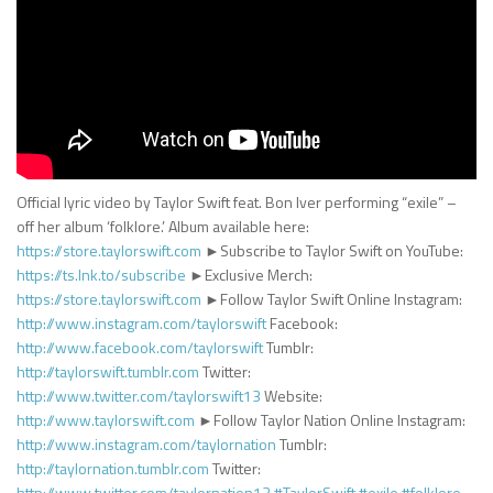
Official lyric video by Taylor Swift feat. Bon Iver performing “exile” –
off her album ‘folklore.’ Album available here:
https://store.taylorswift.com
►Subscribe to Taylor Swift on YouTube:
https://ts.lnk.to/subscribe
►Exclusive Merch:
https://store.taylorswift.com
►Follow Taylor Swift Online Instagram:
http://www.instagram.com/taylorswift
Facebook:
http://www.facebook.com/taylorswift
Tumblr:
http://taylorswift.tumblr.com
Twitter:
http://www.twitter.com/taylorswift13
Website:
http://www.taylorswift.com
►Follow Taylor Nation Online Instagram:
http://www.instagram.com/taylornation
Tumblr:
http://taylornation.tumblr.com
Twitter:
http://www.twitter.com/taylornation13
#TaylorSwift
#exile
#folklore