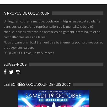
A PROPOS DE COQLAKOUR
Un logo, un coq, une marque. Coqlakour intègre respect et solidarité
dans ses valeurs. Une représentation de la mentalité créole où
chaque individu affronte les obstacles en gardant la tête haute et en
combattant les aléas de la vie.
Nous organisons régulièrement des événements pour promouvoir et
propager ces valeurs.
COQLAKOUR : Love, Unity & Peace !
SUIVEZ-NOUS
LES SOIRÉES COQLAKOUR DEPUIS 2007