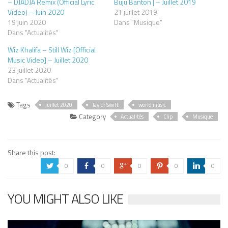
– DJADJA Remix (Official Lyric
Buju Banton | – Juillet 2019
Video) – Juin 2020
21 juillet 2019
19 juin 2020
Dans "Musique"
Dans "Actualités"
Wiz Khalifa – Still Wiz [Official
Music Video] – Juillet 2020
23 juillet 2020
Dans "Actualités"
Tags
Juillet 2020
Taylor Swift
world music
Category
Actualités
Clip
Musique
Share this post:
0
0
0
0
0
a
b
c
d
j
YOU MIGHT ALSO LIKE