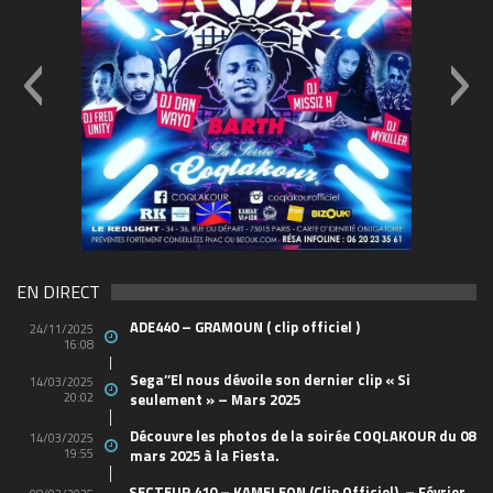
548208150_4657332634496532480_n
49803796_10156849061
(1)
EN DIRECT
ADE440 – GRAMOUN ( clip officiel )
24/11/2025
16:08
Sega’’El nous dévoile son dernier clip « Si
14/03/2025
20:02
seulement » – Mars 2025
Découvre les photos de la soirée COQLAKOUR du 08
14/03/2025
19:55
mars 2025 à la Fiesta.
SECTEUR 410 – KAMELEON (Clip Officiel) – Février