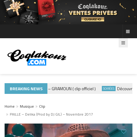
BREAKING NEWS
ADE440 – GRAMOUN ( clip officiel )
Découvre les p
MUSIQUE 974
SOIRÉES
Home
Musique
Clip
PAILLE – Delika (Prod by DJ GIL) – Novembre 2017