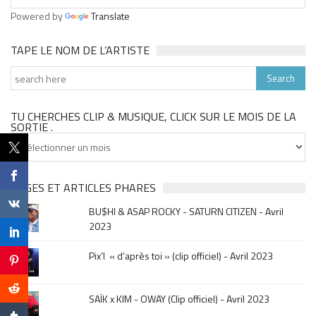
Powered by
Translate
TAPE LE NOM DE L’ARTISTE
TU CHERCHES CLIP & MUSIQUE, CLICK SUR LE MOIS DE LA
SORTIE .
Tu
cherches
clip
&
PAGES ET ARTICLES PHARES
musique,
BU$HI & ASAP ROCKY - SATURN CITIZEN - Avril
click
2023
sur
le
Pix’l « d’après toi » (clip officiel) - Avril 2023
mois
de
la
SAÏK x KIM - OWAY (Clip officiel) - Avril 2023
sortie