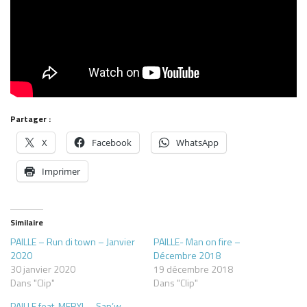
Partager :
X
Facebook
WhatsApp
Imprimer
Similaire
PAILLE – Run di town – Janvier
PAILLE- Man on fire –
2020
Décembre 2018
30 janvier 2020
19 décembre 2018
Dans "Clip"
Dans "Clip"
PAILLE feat. MERYL – San’w –