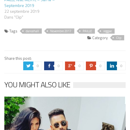
Septembre 2019
22 septembre 2019
Dans "Clip"
Tags
dancehall
Novembre 2017
PAILLE
reggae
Category
Clip
Share this post:
0
0
0
0
0
a
b
c
d
j
YOU MIGHT ALSO LIKE