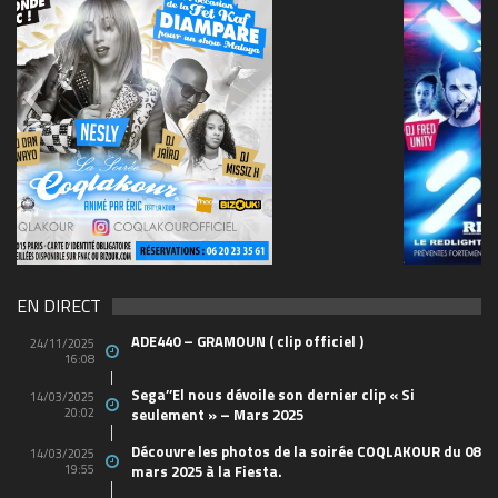
69570155_10157394548208150_465733263449653
(1)
EN DIRECT
ADE440 – GRAMOUN ( clip officiel )
24/11/2025
16:08
Sega’’El nous dévoile son dernier clip « Si
14/03/2025
20:02
seulement » – Mars 2025
Découvre les photos de la soirée COQLAKOUR du 08
14/03/2025
19:55
mars 2025 à la Fiesta.