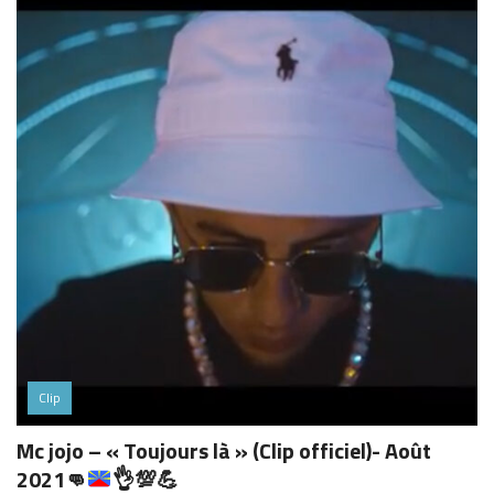
Clip
Mc jojo – « Toujours là » (Clip officiel)- Août
2021
👊
👌
💯
💪