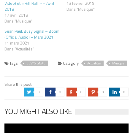
Video) et « Riff Raff » – Avril
13 février 2019
2018
Dans "Musique"
17 avril 2018
Dans "Musique"
Sean Paul, Busy Signal – Boom
(Official Audio) – Mars 2021
11 mars 2021
Dans "Actualités"
Tags
Category
BUSY SIGNAL
Actualités
Musique
Share this post:
0
0
0
0
0
a
b
c
d
j
YOU MIGHT ALSO LIKE