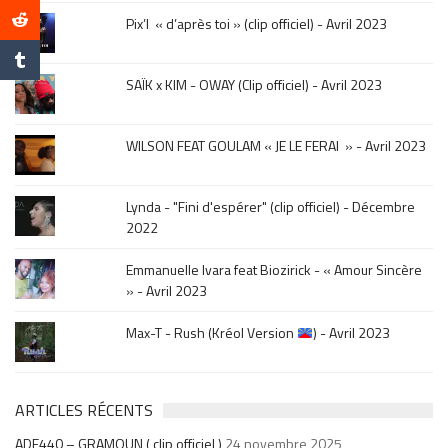
le
Pix’l « d’après toi » (clip officiel) - Avril 2023
mois
de
la
SAÏK x KIM - OWAY (Clip officiel) - Avril 2023
sortie
.
WILSON FEAT GOULAM « JE LE FERAI » - Avril 2023
Lynda - "Fini d'espérer" (clip officiel) - Décembre
2022
Emmanuelle Ivara feat Biozirick - « Amour Sincère
» - Avril 2023
Max-T - Rush (Kréol Version
) - Avril 2023
ARTICLES RÉCENTS
ADE440 – GRAMOUN ( clip officiel )
24 novembre 2025