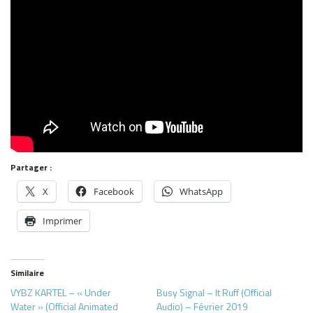
Partager :
X
Facebook
WhatsApp
Imprimer
Similaire
VYBZ KARTEL – « Under
Busy Signal – It Ruff (Official
Water » (Official Animated
Audio) – Février 2019