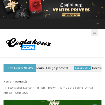
BREAKING NEWS
ADE440 – GRAMOUN ( clip officiel )
Découvre les 
ACTUALITÉS
EVÈNEMENTS
Home
Actualités
Busy Signal, Llamar « Riff Raff » Brown – Turn up the Sound [Official
Audio] – Août 2020