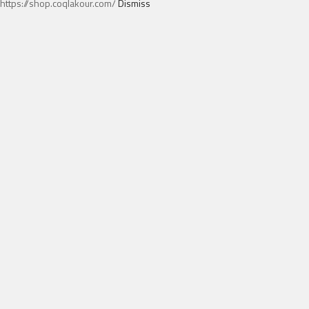
https://shop.coqlakour.com/
Dismiss