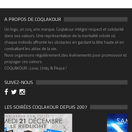
A PROPOS DE COQLAKOUR
Un logo, un coq, une marque. Coqlakour intègre respect et solidarité
dans ses valeurs. Une représentation de la mentalité créole où
chaque individu affronte les obstacles en gardant la tête haute et en
combattant les aléas de la vie.
Nous organisons régulièrement des événements pour promouvoir et
propager ces valeurs.
COQLAKOUR : Love, Unity & Peace !
SUIVEZ-NOUS
LES SOIRÉES COQLAKOUR DEPUIS 2007