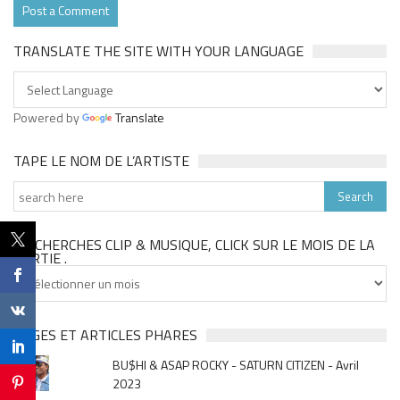
TRANSLATE THE SITE WITH YOUR LANGUAGE
Powered by
Translate
TAPE LE NOM DE L’ARTISTE
TU CHERCHES CLIP & MUSIQUE, CLICK SUR LE MOIS DE LA
SORTIE .
Tu
cherches
clip
&
PAGES ET ARTICLES PHARES
musique,
BU$HI & ASAP ROCKY - SATURN CITIZEN - Avril
click
2023
sur