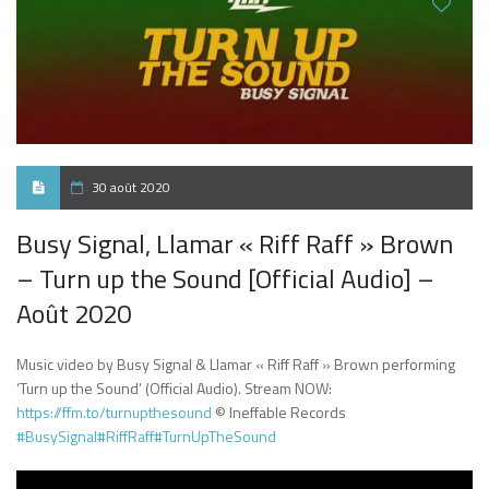
30 août 2020
Busy Signal, Llamar « Riff Raff » Brown
– Turn up the Sound [Official Audio] –
Août 2020
Music video by Busy Signal & Llamar « Riff Raff » Brown performing
‘Turn up the Sound’ (Official Audio). Stream NOW:
https://ffm.to/turnupthesound
© Ineffable Records
#BusySignal
#RiffRaff
#TurnUpTheSound