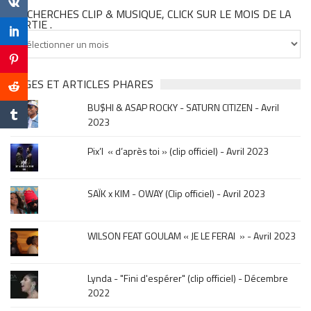
TU CHERCHES CLIP & MUSIQUE, CLICK SUR LE MOIS DE LA
SORTIE .
Tu
cherches
clip
&
PAGES ET ARTICLES PHARES
musique,
BU$HI & ASAP ROCKY - SATURN CITIZEN - Avril
click
2023
sur
le
Pix’l « d’après toi » (clip officiel) - Avril 2023
mois
de
la
SAÏK x KIM - OWAY (Clip officiel) - Avril 2023
sortie
.
WILSON FEAT GOULAM « JE LE FERAI » - Avril 2023
Lynda - "Fini d'espérer" (clip officiel) - Décembre
2022