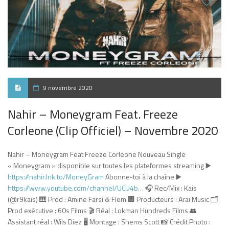
9 novembre 2020
Nahir – Moneygram Feat. Freeze
Corleone (Clip Officiel) – Novembre 2020
Nahir – Moneygram Feat Freeze Corleone Nouveau Single
« Moneygram » disponible sur toutes les plateformes streaming ▶️
https://nahir.lnk.to/MoneyGram
Abonne-toi à la chaîne ▶️
https://www.youtube.com/channel/UCU4b…
🎧 Rec/Mix : Kais
(@r9kais) 🎹 Prod : Amine Farsi & Flem 🏢 Producteurs : Araï Music 🗂
Prod exécutive : 60s Films 🎬 Réal : Lokman Hundreds Films 👥
Assistant réal : Wils Diez 🖥 Montage : Shems Scott 📸 Crédit Photo :