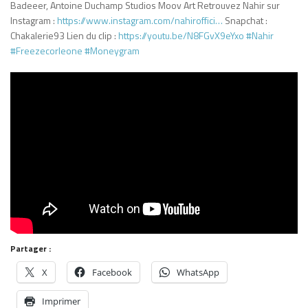
Badeeer, Antoine Duchamp Studios Moov Art Retrouvez Nahir sur
Instagram :
https://www.instagram.com/nahiroffici…
Snapchat :
Chakalerie93 Lien du clip :
https://youtu.be/N8FGvX9eYxo
#Nahir
#Freezecorleone
#Moneygram
Partager :
X
Facebook
WhatsApp
Imprimer