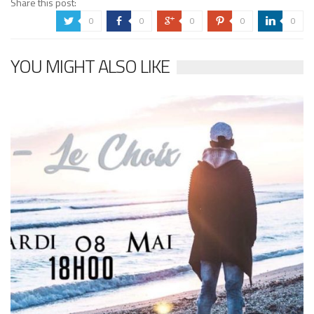
Share this post:
0
0
0
0
0
a
b
c
d
j
YOU MIGHT ALSO LIKE