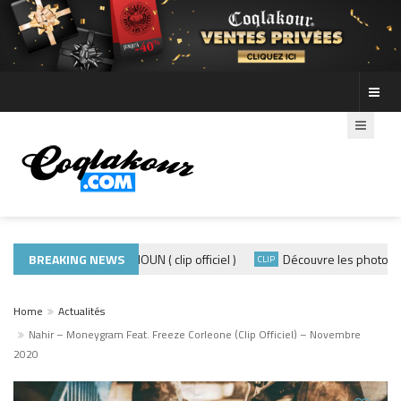
ADE440 – GRAMOUN ( clip officiel )
BREAKING NEWS
Découvre les photos de la
CLIP
CLIP
Home
Actualités
Nahir – Moneygram Feat. Freeze Corleone (Clip Officiel) – Novembre
2020