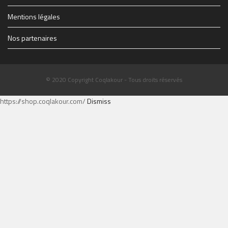
Mentions légales
Nos partenaires
© 2020 Copyright Coqlakour - Tous droits réservés
https://shop.coqlakour.com/
Dismiss