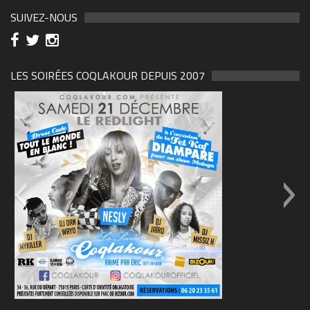
SUIVEZ-NOUS
LES SOIRÉES COQLAKOUR DEPUIS 2007
69570155_10157394548208150_465733263449653