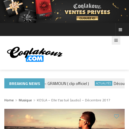
BREAKING NEWS
ADE440 – GRAMOUN ( clip officiel )
Découvre les
MUSIQUE 974
ACTUALITÉS
Home
Musique
KOSLA – Elle t’as tué (audio) – Décembre 2017