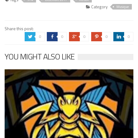
Category
Musique
Share this post:
0
0
0
0
0
a
b
c
d
j
YOU MIGHT ALSO LIKE