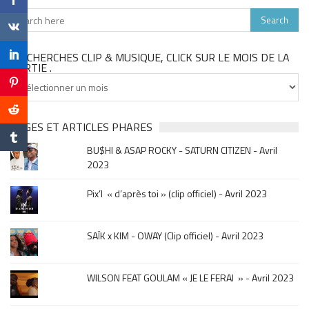
TU CHERCHES CLIP & MUSIQUE, CLICK SUR LE MOIS DE LA
SORTIE .
Tu
cherches
clip
&
PAGES ET ARTICLES PHARES
musique,
BU$HI & ASAP ROCKY - SATURN CITIZEN - Avril
click
2023
sur
le
Pix’l « d’après toi » (clip officiel) - Avril 2023
mois
de
la
SAÏK x KIM - OWAY (Clip officiel) - Avril 2023
sortie
.
WILSON FEAT GOULAM « JE LE FERAI » - Avril 2023