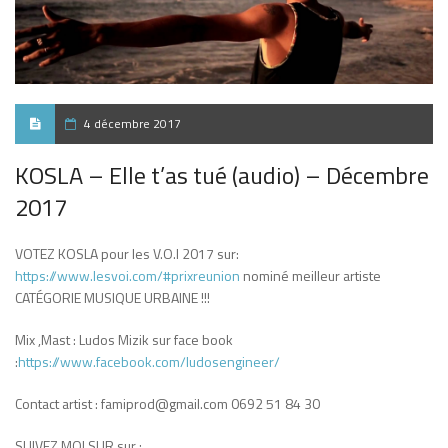
4 décembre 2017
KOSLA – Elle t’as tué (audio) – Décembre
2017
VOTEZ KOSLA pour les V.O.I 2017 sur:
https://www.lesvoi.com/#prixreunion
nominé meilleur artiste
CATÉGORIE MUSIQUE URBAINE !!!
Mix ,Mast : Ludos Mizik sur face book
:
https://www.facebook.com/ludosengineer/
Contact artist : famiprod@gmail.com 0692 51 84 30
SUIVEZ MOI SUR sur :