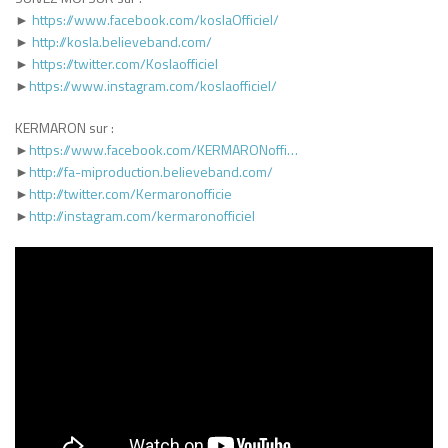
►
https://www.facebook.com/koslaOfficiel/
►
http://kosla.believeband.com/
►
https://twitter.com/Koslaofficiel
►
https://www.instagram.com/koslaofficiel/
KERMARON sur :
►
https://www.facebook.com/KERMARONoffi…
►
http://fa-miproduction.believeband.com/
►
http://twitter.com/Kermaronofficie
►
http://instagram.com/kermaronofficiel