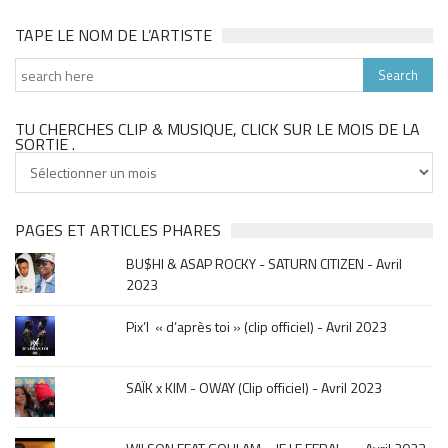
TAPE LE NOM DE L’ARTISTE
TU CHERCHES CLIP & MUSIQUE, CLICK SUR LE MOIS DE LA
SORTIE .
Tu
cherches
clip
&
PAGES ET ARTICLES PHARES
musique,
BU$HI & ASAP ROCKY - SATURN CITIZEN - Avril
click
2023
sur
le
Pix’l « d’après toi » (clip officiel) - Avril 2023
mois
de
la
SAÏK x KIM - OWAY (Clip officiel) - Avril 2023
sortie
.