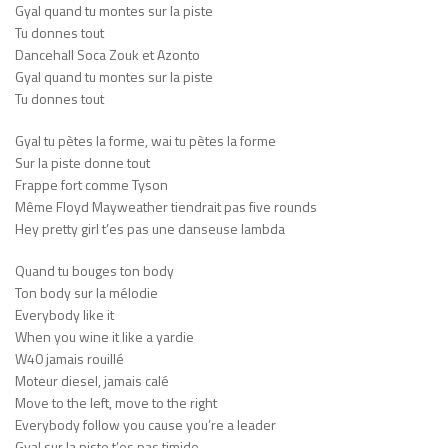
Gyal quand tu montes sur la piste
Tu donnes tout
Dancehall Soca Zouk et Azonto
Gyal quand tu montes sur la piste
Tu donnes tout
Gyal tu pètes la forme, wai tu pètes la forme
Sur la piste donne tout
Frappe fort comme Tyson
Même Floyd Mayweather tiendrait pas five rounds
Hey pretty girl t’es pas une danseuse lambda
Quand tu bouges ton body
Ton body sur la mélodie
Everybody like it
When you wine it like a yardie
W40 jamais rouillé
Moteur diesel, jamais calé
Move to the left, move to the right
Everybody follow you cause you’re a leader
Gyal sur la piste t’es pas timide