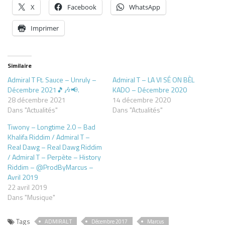
X
Facebook
WhatsApp
Imprimer
Similaire
Admiral T Ft. Sauce – Unruly –
Admiral T – LA VI SÉ ON BÈL
Décembre 2021🎵🎶📢.
KADO – Décembre 2020
28 décembre 2021
14 décembre 2020
Dans "Actualités"
Dans "Actualités"
Tiwony – Longtime 2.0 – Bad
Khalifa Riddim / Admiral T –
Real Dawg – Real Dawg Riddim
/ Admiral T – Perpète – History
Riddim – @ProdByMarcus –
Avril 2019
22 avril 2019
Dans "Musique"
Tags
ADMIRAL T
Décembre 2017
Marcus