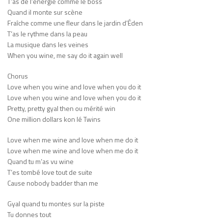
T’as de l’énergie comme le boss
Quand il monte sur scène
Fraîche comme une fleur dans le jardin d’Éden
T’as le rythme dans la peau
La musique dans les veines
When you wine, me say do it again well
Chorus
Love when you wine and love when you do it
Love when you wine and love when you do it
Pretty, pretty gyal then ou mérité win
One million dollars kon lé Twins
Love when me wine and love when me do it
Love when me wine and love when me do it
Quand tu m’as vu wine
T’es tombé love tout de suite
Cause nobody badder than me
Gyal quand tu montes sur la piste
Tu donnes tout