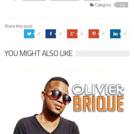
Category
Clip
Share this post:
0
0
0
0
0
a
b
c
d
j
YOU MIGHT ALSO LIKE