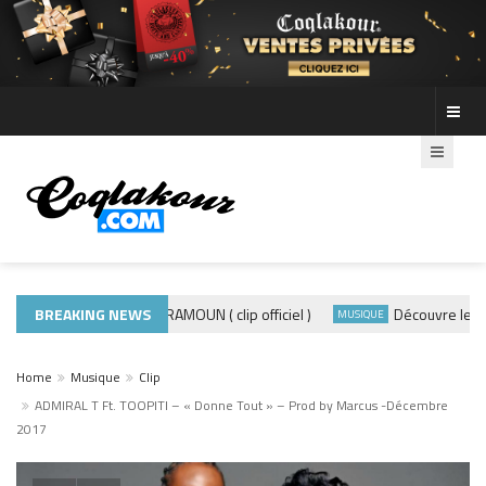
BREAKING NEWS
ADE440 – GRAMOUN ( clip officiel )
Découvre les photo
TUALITÉS
MUSIQUE
Home
Musique
Clip
ADMIRAL T Ft. TOOPITI – « Donne Tout » – Prod by Marcus -Décembre
2017