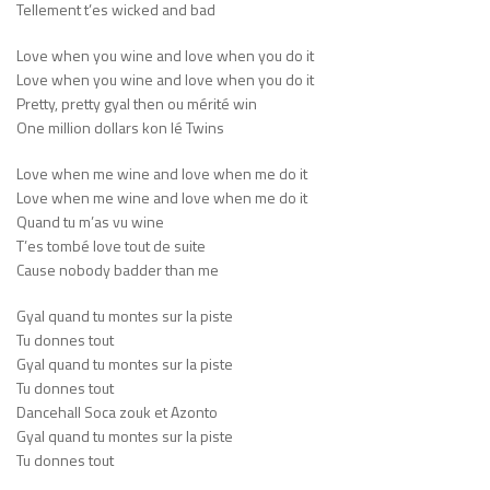
Tellement t’es wicked and bad
Love when you wine and love when you do it
Love when you wine and love when you do it
Pretty, pretty gyal then ou mérité win
One million dollars kon lé Twins
Love when me wine and love when me do it
Love when me wine and love when me do it
Quand tu m’as vu wine
T’es tombé love tout de suite
Cause nobody badder than me
Gyal quand tu montes sur la piste
Tu donnes tout
Gyal quand tu montes sur la piste
Tu donnes tout
Dancehall Soca zouk et Azonto
Gyal quand tu montes sur la piste
Tu donnes tout