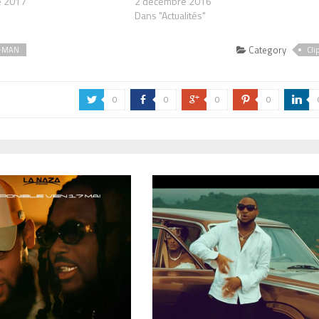
e 2017
2 décembre 2016
Dans "Actualités"
Category
-MAN
Cli
0
0
0
0
a
b
c
d
j