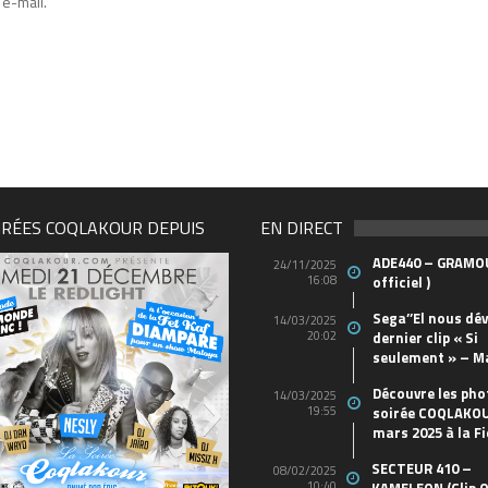
e-mail.
IRÉES COQLAKOUR DEPUIS
EN DIRECT
ADE440 – GRAMOU
24/11/2025
16:08
officiel )
Sega’’El nous dév
14/03/2025
20:02
dernier clip « Si
seulement » – M
Découvre les pho
14/03/2025
19:55
soirée COQLAKOU
mars 2025 à la Fi
SECTEUR 410 –
08/02/2025
10:40