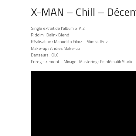
X-MAN – Chill – Déce
Single extrait de l’album STA 2
Riddim : Dalinx Blend
Réalisation : Manuelito Filmz – Slim vidéoz
Make-up : Andies Make-up
Danseurs : OLC
Enregistrement – Mixage -Mastering : Emblématik Studio