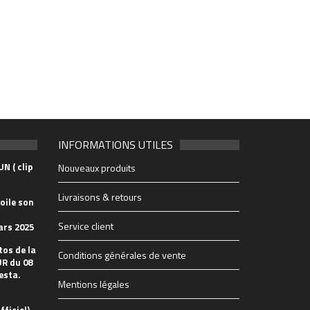
INFORMATIONS UTILES
N ( clip
Nouveaux produits
Livraisons & retours
oile son
Service client
ars 2025
tos de la
Conditions générales de vente
R du 08
esta.
Mentions légales