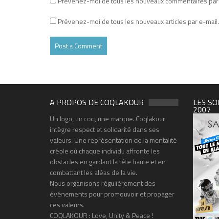
Prévenez-moi de tous les nouveaux commentaires par 
Prévenez-moi de tous les nouveaux articles par e-mail.
A PROPOS DE COQLAKOUR
LES SO
2007
Un logo, un coq, une marque. Coqlakour
intègre respect et solidarité dans ses
valeurs. Une représentation de la mentalité
créole où chaque individu affronte les
obstacles en gardant la tête haute et en
combattant les aléas de la vie.
Nous organisons régulièrement des
événements pour promouvoir et propager
ces valeurs.
COQLAKOUR : Love, Unity & Peace !