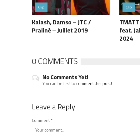
Clip
Clip
Kalash, Damso – JTC /
TMATT 
Praliné – Juillet 2019
feat. J
2024
0 COMMENTS
No Comments Yet!
You can be first to
comment this post!
Leave a Reply
Comment
*