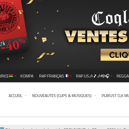
URICE
KOMPA
RAP FRANÇAIS
RAP US🎶🎵🎶🎼🎧
REGGA
ACCUEIL
NOUVEAUTES (CLIPS & MUSIQUES)
PLAYLIST CLK M