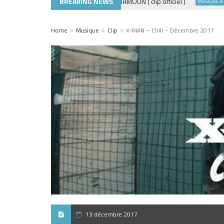
BREAKING NEWS
ADE440 – GRAMOUN ( clip officiel )
D
CLIP
MUSIQUE 974
Home
Musique
Clip
X-MAN – Chill – Décembre 2017
13 décembre 2017