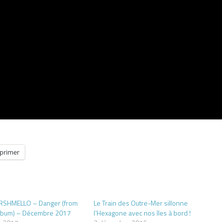
primer
SHMELLO – Danger (from
Le Train des Outre-Mer sillonne
Album) – Décembre 2017
l’Hexagone avec nos îles à bord !