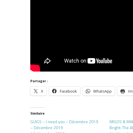
Partager :
X
Facebook
WhatsApp
Im
Similaire
GUIGS – I need you – Décembre 2019
MIGOS & MAR
– Décembre 2019
Bright: The 