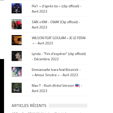
le
Pix’l « d’après toi » (clip officiel) -
mois
Avril 2023
de
la
SAÏK x KIM - OWAY (Clip officiel) -
sortie
Avril 2023
.
WILSON FEAT GOULAM « JE LE FERAI
» - Avril 2023
Lynda - "Fini d'espérer" (clip officiel)
- Décembre 2022
Emmanuelle Ivara feat Biozirick -
« Amour Sincère » - Avril 2023
Max-T - Rush (Kréol Version
) -
Avril 2023
ARTICLES RÉCENTS