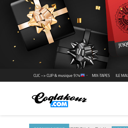
CLIC –> CLIP & musique 974
MIX-TAPES
ILE MA