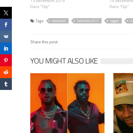
13 décembre 2019
14 décembr
Dans "Clip"
Dans "Clip"
Tags
dancehall
Décembre 2017
reggae
X
Share this post:
YOU MIGHT ALSO LIKE