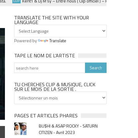
Kent1 & Dj M’sy – Entre nous ( Clip officiel ) – Fevrier 2025
CLIP
SOIRÉE
TRANSLATE THE SITE WITH YOUR
LANGUAGE
Powered by
Translate
TAPE LE NOM DE L’ARTISTE
TU CHERCHES CLIP & MUSIQUE, CLICK
SUR LE MOIS DE LA SORTIE .
Tu
cherches
clip
&
PAGES ET ARTICLES PHARES
musique,
BU$HI & ASAP ROCKY - SATURN
click
CITIZEN - Avril 2023
sur