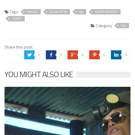
Tags
francais
janvier 2018
rap
SCORY KOVITCH
T MATT
Category
Clip
Share this post:
0
0
0
0
0
a
b
c
d
j
YOU MIGHT ALSO LIKE