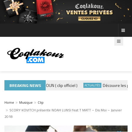
ADE440 – GRAMOUN ( clip officiel )
BREAKING NEWS
Découvre les photos 
CLIP
ACTUALITÉS
Home
Musique
Clip
SCORY KOVITCH présente NOAH LUNSI feat T MATT – Dis Moi – Janvier
2018