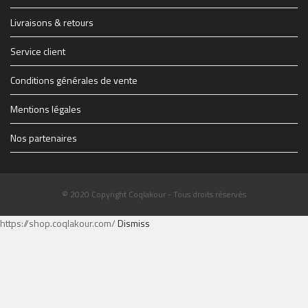
1914347_1228083069627_1579928_n.jpg
THE-FINAL-Flyer-recto-WEB.jpg
Livraisons & retours
Service client
Conditions générales de vente
Mentions légales
Nos partenaires
© 2020 Copyright Coqlakour - Tous droits réservés
https://shop.coqlakour.com/
Dismiss