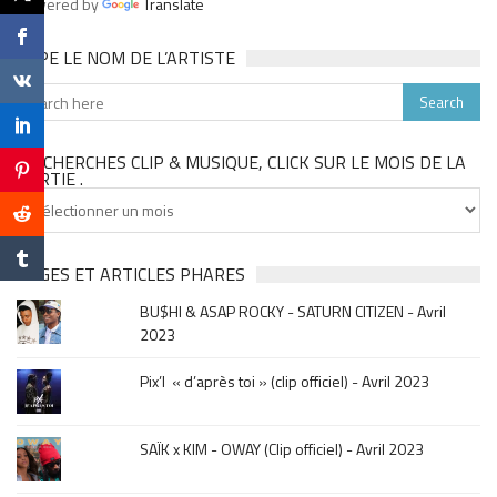
Powered by
Translate
TAPE LE NOM DE L’ARTISTE
TU CHERCHES CLIP & MUSIQUE, CLICK SUR LE MOIS DE LA
SORTIE .
Tu
cherches
clip
&
PAGES ET ARTICLES PHARES
musique,
BU$HI & ASAP ROCKY - SATURN CITIZEN - Avril
click
2023
sur
le
Pix’l « d’après toi » (clip officiel) - Avril 2023
mois
de
la
SAÏK x KIM - OWAY (Clip officiel) - Avril 2023
sortie
.