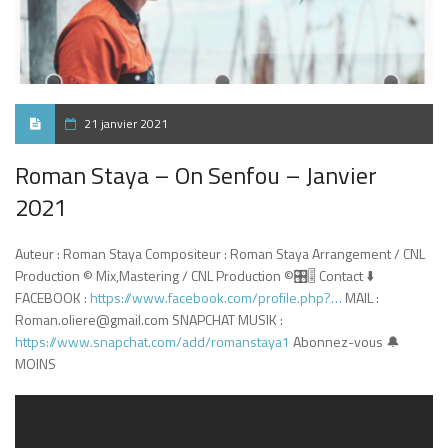
21 janvier 2021
Roman Staya – On Senfou – Janvier
2021
Auteur : Roman Staya Compositeur : Roman Staya Arrangement / CNL
Production ©️ Mix,Mastering / CNL Production ©️🎛🎚 Contact ⬇️
FACEBOOK :
https://www.facebook.com/profile.php?…
MAIL :
Roman.oliere@gmail.com SNAPCHAT MUSIK :
https://www.snapchat.com/add/romanstaya1
Abonnez-vous 🔔
MOINS