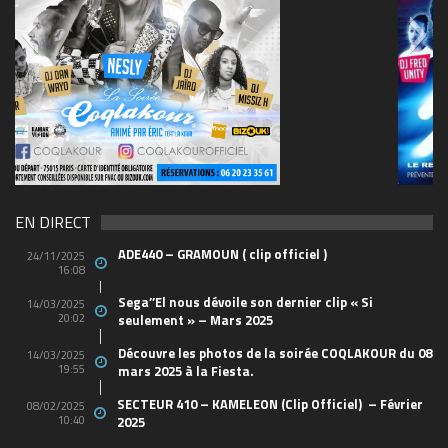
69570155_10157394548208150_465733263449653
(1)
EN DIRECT
ADE440 – GRAMOUN ( clip officiel )
24/11/2025
16:08
Sega’’El nous dévoile son dernier clip « Si
14/03/2025
20:02
seulement » – Mars 2025
Découvre les photos de la soirée COQLAKOUR du 08
14/03/2025
19:55
mars 2025 à la Fiesta.
SECTEUR 410 – KAMELEON (Clip Officiel) – Février
08/02/2025
10:40
2025