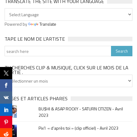
TRANSLATE THE SITE WITH YOUR LANGUAGE
Powered by
Translate
TAPE LE NOM DE L’ARTISTE
TU CHERCHES CLIP & MUSIQUE, CLICK SUR LE MOIS DE LA
SORTIE .
Tu
cherches
clip
&
PAGES ET ARTICLES PHARES
musique,
BU$HI & ASAP ROCKY - SATURN CITIZEN - Avril
click
2023
sur
le
Pix’l « d’après toi » (clip officiel) - Avril 2023
mois