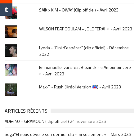
de
la
SAÏK x KIM - OWAY (Clip officiel) - Avril 2023
sortie
.
WILSON FEAT GOULAM « JE LE FERAI » - Avril 2023
Lynda - "Fini d'espérer" (clip officiel) - Décembre
2022
Emmanuelle Ivara feat Biozirick - « Amour Sincère
» - Avril 2023
Max-T - Rush (Kréol Version
) - Avril 2023
ARTICLES RÉCENTS
ADE440 – GRAMOUN ( clip officiel )
24 novembre 2025
Sega’’El nous dévoile son dernier clip « Si seulement » – Mars 2025