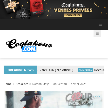
BREAKING NEWS
ADE440 – GRAMOUN ( clip officiel )
Découvre les 
MUSIQUE 974
ACTUALITÉS
Home
Actualités
Roman Staya – On Senfou – Janvier 2021