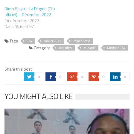
Dimix Staya – La Dingue (Clip
officiel) – Décembre 2022
14 décembre 2022
Dans "Actualités"
Tags
974
janvier 2021
Roman Staya
Category
Actualités
Musique
Musique 974
Share this post:
0
0
0
0
0
a
b
c
d
j
YOU MIGHT ALSO LIKE