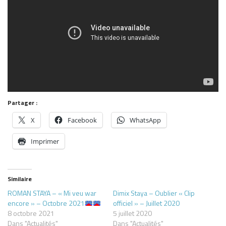
Partager :
X
Facebook
WhatsApp
Imprimer
Similaire
ROMAN STAYA – « Mi veu war
Dimix Staya – Oublier « Clip
encore » – Octobre 2021
officiel » – Juillet 2020
8 octobre 2021
5 juillet 2020
Dans "Actualités"
Dans "Actualités"