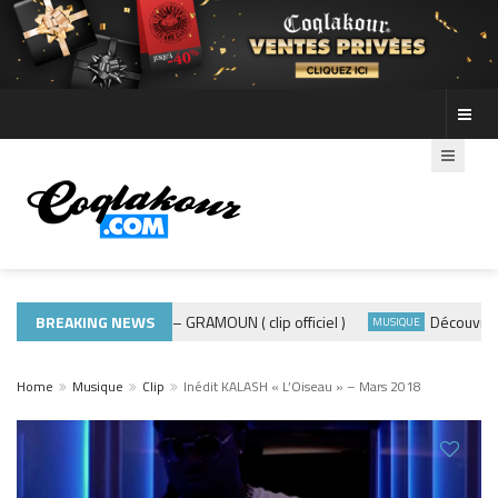
BREAKING NEWS
ADE440 – GRAMOUN ( clip officiel )
Découvre les 
MUSIQUE 974
MUSIQUE
Home
Musique
Clip
Inédit KALASH « L’Oiseau » – Mars 2018