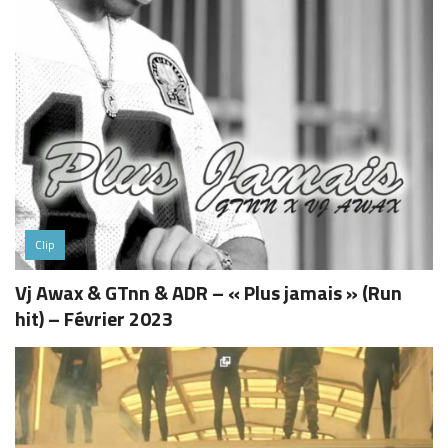
Clip
Vj Awax & GTnn & ADR – « Plus jamais » (Run
hit) – Février 2023