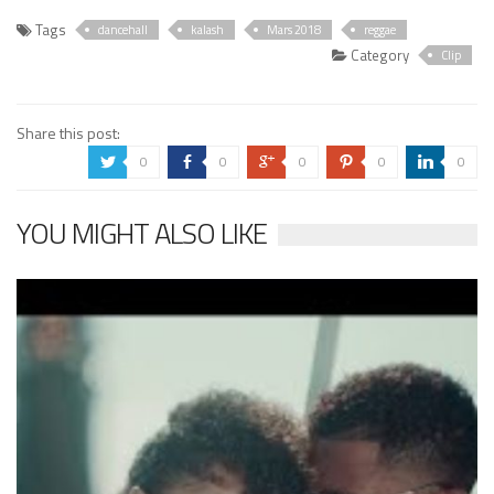
Tags
dancehall
kalash
Mars 2018
reggae
Category
Clip
Share this post:
0
0
0
0
0
a
b
c
d
j
YOU MIGHT ALSO LIKE