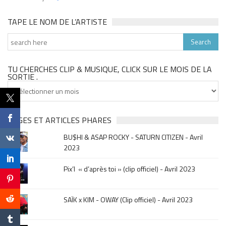
TAPE LE NOM DE L’ARTISTE
TU CHERCHES CLIP & MUSIQUE, CLICK SUR LE MOIS DE LA
SORTIE .
Tu
cherches
clip
&
PAGES ET ARTICLES PHARES
musique,
BU$HI & ASAP ROCKY - SATURN CITIZEN - Avril
click
2023
sur
le
Pix’l « d’après toi » (clip officiel) - Avril 2023
mois
de
la
SAÏK x KIM - OWAY (Clip officiel) - Avril 2023
sortie
.