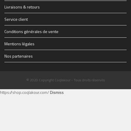
1914347_1228083069627_1579928_n.jpg
THE-FINAL-Flyer-recto-WEB.jpg
Livraisons & retours
Service client
Conditions générales de vente
Mentions légales
Nos partenaires
© 2020 Copyright Coqlakour - Tous droits réservés
https://shop.coqlakour.com/
Dismiss