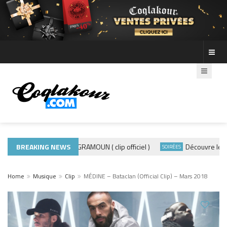
BREAKING NEWS
ADE440 – GRAMOUN ( clip officiel )
Découvre les photo
CTUALITÉS
SOIRÉES
Home
Musique
Clip
MÉDINE – Bataclan (Official Clip) – Mars 2018