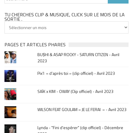
TU CHERCHES CLIP & MUSIQUE, CLICK SUR LE MOIS DE LA
SORTIE .
Tu
cherches
clip
&
PAGES ET ARTICLES PHARES
musique,
BU$HI & ASAP ROCKY - SATURN CITIZEN - Avril
click
2023
sur
le
Pix’l « d’après toi » (clip officiel) - Avril 2023
mois
de
la
SAÏK x KIM - OWAY (Clip officiel) - Avril 2023
sortie
.
WILSON FEAT GOULAM « JE LE FERAI » - Avril 2023
Lynda - "Fini d'espérer" (clip officiel) - Décembre