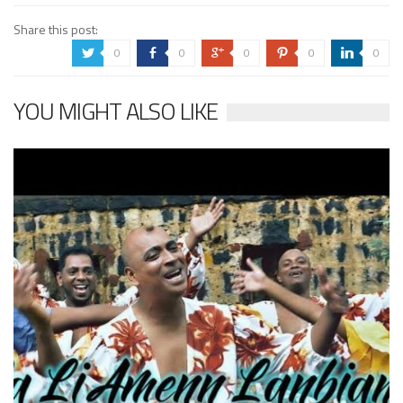
Share this post:
0
0
0
0
0
a
b
c
d
j
YOU MIGHT ALSO LIKE