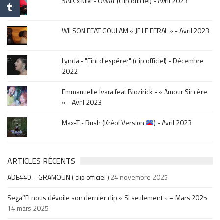
SAÏK x KIM - OWAY (Clip officiel) - Avril 2023
sortie
.
WILSON FEAT GOULAM « JE LE FERAI » - Avril 2023
Lynda - "Fini d'espérer" (clip officiel) - Décembre
2022
Emmanuelle Ivara feat Biozirick - « Amour Sincère
» - Avril 2023
Max-T - Rush (Kréol Version
) - Avril 2023
ARTICLES RÉCENTS
ADE440 – GRAMOUN ( clip officiel )
24 novembre 2025
Sega’’El nous dévoile son dernier clip « Si seulement » – Mars 2025
14 mars 2025