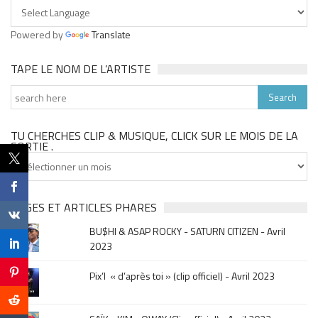
Powered by
Translate
TAPE LE NOM DE L’ARTISTE
TU CHERCHES CLIP & MUSIQUE, CLICK SUR LE MOIS DE LA
SORTIE .
Tu
cherches
clip
&
PAGES ET ARTICLES PHARES
musique,
BU$HI & ASAP ROCKY - SATURN CITIZEN - Avril
click
2023
sur
le
Pix’l « d’après toi » (clip officiel) - Avril 2023
mois
de
la