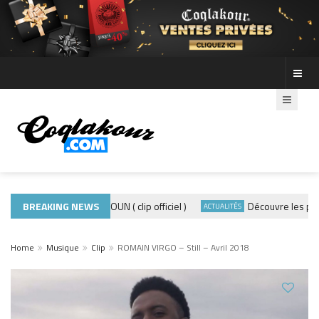
ADE440 – GRAMOUN ( clip officiel )
BREAKING NEWS
Découvre les photos 
CLIP
ACTUALITÉS
Home
Musique
Clip
ROMAIN VIRGO – Still – Avril 2018