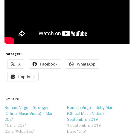
Partager :
X
Facebook
WhatsApp
Imprimer
Similaire
Romain Virgo – Stronger
Romain Virgo – Dutty Man
(Official Music Video) – Mai
(Official Music Video) –
2021
Septembre 2019
10 mai 2021
1 septembre 2019
Dans "Actualités"
Dans "Clip"