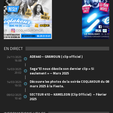
69570155_10157394548208150_465733263449653
(1)
EN DIRECT
ADE440 – GRAMOUN ( clip officiel )
24/11/2025
16:08
Sega’’El nous dévoile son dernier clip « Si
14/03/2025
20:02
seulement » – Mars 2025
Découvre les photos de la soirée COQLAKOUR du 08
14/03/2025
19:55
mars 2025 à la Fiesta.
SECTEUR 410 – KAMELEON (Clip Officiel) – Février
08/02/2025
10:40
2025