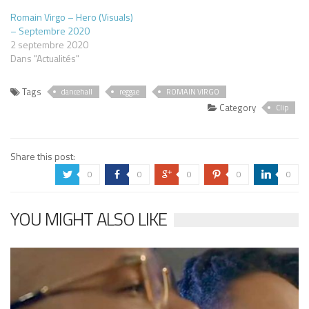
Romain Virgo – Hero (Visuals)
– Septembre 2020
2 septembre 2020
Dans "Actualités"
Tags
dancehall
reggae
ROMAIN VIRGO
Category
Clip
Share this post:
0
0
0
0
0
a
b
c
d
j
YOU MIGHT ALSO LIKE