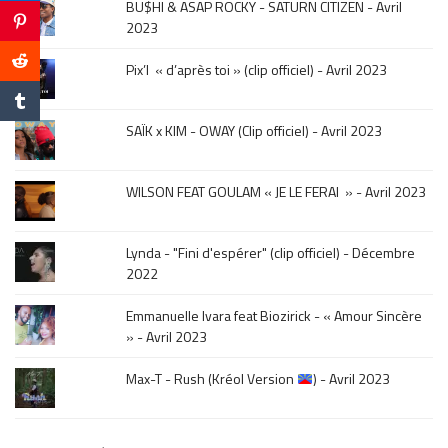
BU$HI & ASAP ROCKY - SATURN CITIZEN - Avril
click
2023
sur
le
Pix’l « d’après toi » (clip officiel) - Avril 2023
mois
de
la
SAÏK x KIM - OWAY (Clip officiel) - Avril 2023
sortie
.
WILSON FEAT GOULAM « JE LE FERAI » - Avril 2023
Lynda - "Fini d'espérer" (clip officiel) - Décembre
2022
Emmanuelle Ivara feat Biozirick - « Amour Sincère
» - Avril 2023
Max-T - Rush (Kréol Version
) - Avril 2023