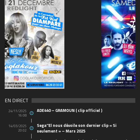
69570155_10157394548208150_465733263449653
(1)
EN DIRECT
ADE440 – GRAMOUN ( clip officiel )
24/11/2025
16:08
Sega’’El nous dévoile son dernier clip « Si
14/03/2025
20:02
seulement » – Mars 2025