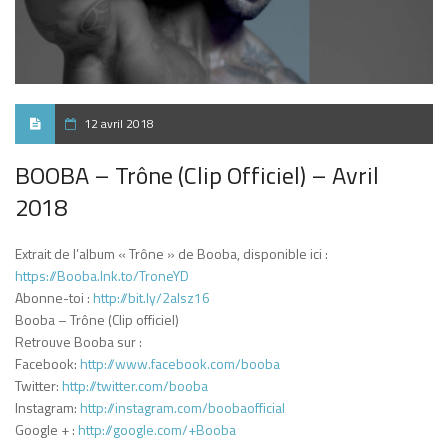
12 avril 2018
BOOBA – Trône (Clip Officiel) – Avril
2018
Extrait de l’album « Trône » de Booba, disponible ici :
https://Booba.lnk.to/TroneYD
Abonne-toi :
http://bit.ly/2aIsz16
Booba – Trône (Clip officiel)
Retrouve Booba sur :
Facebook:
http://www.facebook.com/booba
Twitter:
http://twitter.com/booba
Instagram:
http://instagram.com/boobaofficial
Google + :
http://google.com/+Booba