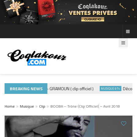
BREAKING NEWS
ADE440 – GRAMOUN ( clip officiel )
Découvre le
MUSIQUE 974
MUSIQUE 974
Home
Musique
Clip
BOOBA – Trône (Clip Officiel) – Avril 2018