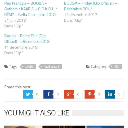
Rap Français – BOOBA –
BOOBA – Friday (Clip Officiel) –
Gotham / KAARIS – G.O.K.O.U /
Décembre 2017
RÉMY – Bella Ciao – Juin 2018
13 décembre 2017
24 juin 2018
Dans "Clip"
Dans "Clip"
Booba – Petite Fille (Clip
Officiel) – Décembre 2018
11 décembre 2018
Dans "Clip"
Tags
Category
booba
rap francais
Clip
Share this post:
0
0
0
0
0
a
b
c
d
j
YOU MIGHT ALSO LIKE