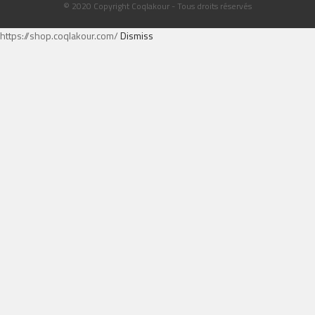
© 2020 Copyright Coqlakour - Tous droits réservés
https://shop.coqlakour.com/
Dismiss