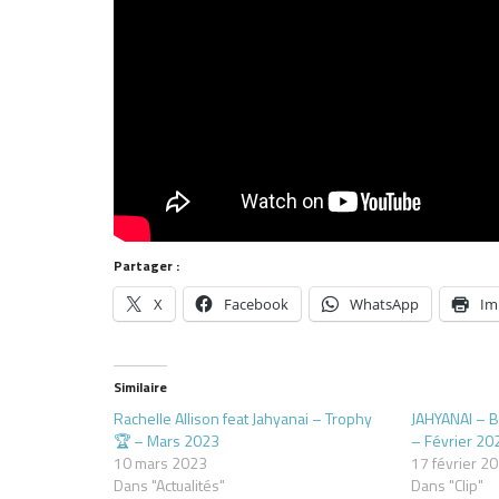
Partager :
X
Facebook
WhatsApp
Im
Similaire
Rachelle Allison feat Jahyanai – Trophy
JAHYANAI – BA
🏆 – Mars 2023
– Février 20
10 mars 2023
17 février 2
Dans "Actualités"
Dans "Clip"