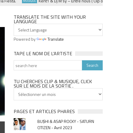
sta.
Kent1 & Dj M’sy – Entre nous ( Clip officiel ) – Fevrier 202
MUSIQUE
TRANSLATE THE SITE WITH YOUR
LANGUAGE
Powered by
Translate
TAPE LE NOM DE L’ARTISTE
TU CHERCHES CLIP & MUSIQUE, CLICK
SUR LE MOIS DE LA SORTIE .
Tu
cherches
clip
&
PAGES ET ARTICLES PHARES
musique,
BU$HI & ASAP ROCKY - SATURN
click
CITIZEN - Avril 2023
sur