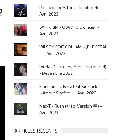
le
2
Pix’l « d’après toi » (clip officiel) -
mois
Avril 2023
de
la
SAÏK x KIM - OWAY (Clip officiel) -
»
sortie
Avril 2023
.
WILSON FEAT GOULAM « JE LE FERAI
» - Avril 2023
Lynda - "Fini d'espérer" (clip officiel)
- Décembre 2022
Emmanuelle Ivara feat Biozirick -
« Amour Sincère » - Avril 2023
Max-T - Rush (Kréol Version
) -
Avril 2023
ARTICLES RÉCENTS