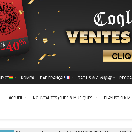
URICE
KOMPA
RAP FRANÇAIS
RAP US🎶🎵🎶🎼🎧
REGGA
ACCUEIL
NOUVEAUTES (CLIPS & MUSIQUES)
PLAYLIST CLK M