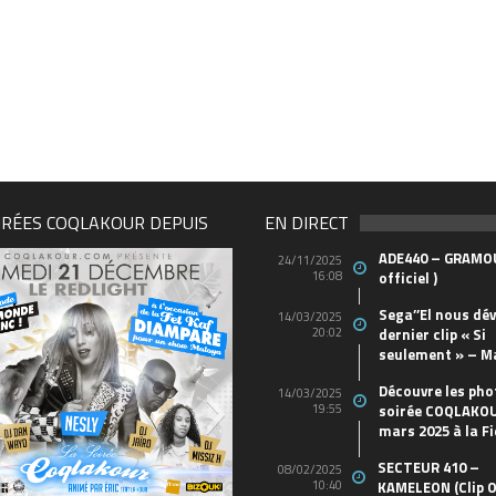
IRÉES COQLAKOUR DEPUIS
EN DIRECT
ADE440 – GRAMOU
24/11/2025
16:08
officiel )
Sega’’El nous dév
14/03/2025
20:02
dernier clip « Si
seulement » – M
Découvre les pho
14/03/2025
19:55
soirée COQLAKOU
mars 2025 à la Fi
SECTEUR 410 –
08/02/2025
10:40
KAMELEON (Clip O