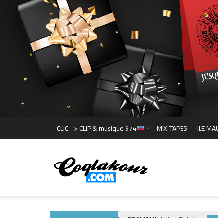
CLIC –> CLIP & musique 974
MIX-TAPES
ILE MA