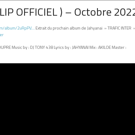
LIP OFFICIEL ) – Octobre 202
.com/album/2uRpPV…
Extrait du prochain album de Jahyanai » TRAFIC INTER 
ter
PRE Music by : DJ TONY 438 Lyrics by : JAHYANAI Mix : AKILOE Master :