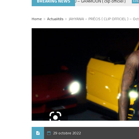
BREAKING NEWS
ADE440 – GRAMOUN ( clip officiel )
ACTUALITÉS
EVÈNEME
Home
Actualités
JAHYANAI – PRÉCIS ( CLIP OFFICIEL ) – Oc
29 octobre 2022