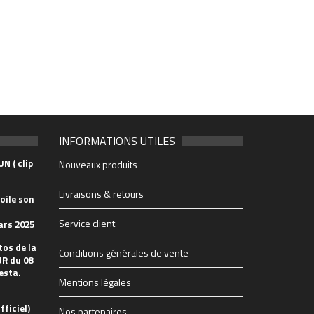
INFORMATIONS UTILES
N ( clip
Nouveaux produits
Livraisons & retours
oile son
Service client
ars 2025
tos de la
Conditions générales de vente
R du 08
esta.
Mentions légales
fficiel)
Nos partenaires