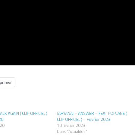
primer
CK AGAIN ( CLIP OFFICIEL )
JAHYANAI – ANSWER – FEAT POPLANE (
20
CLIP OFFICIEL ) – Fevrier 2023
020
10 février 2023
Dans "Actualités"