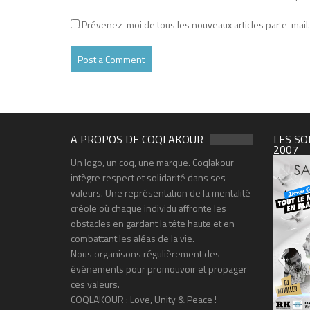
Prévenez-moi de tous les nouveaux articles par e-mail.
A PROPOS DE COQLAKOUR
LES SO
2007
Un logo, un coq, une marque. Coqlakour
intègre respect et solidarité dans ses
valeurs. Une représentation de la mentalité
créole où chaque individu affronte les
obstacles en gardant la tête haute et en
combattant les aléas de la vie.
Nous organisons régulièrement des
événements pour promouvoir et propager
ces valeurs.
COQLAKOUR : Love, Unity & Peace !