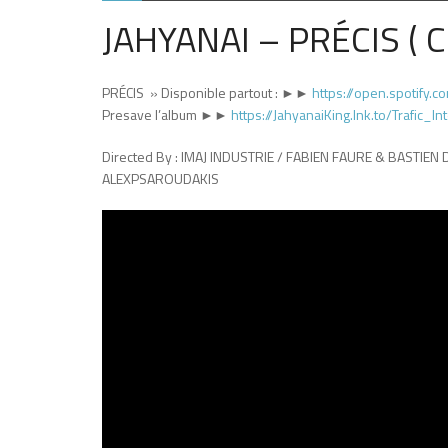
JAHYANAI – PRÉCIS ( C
PRÉCIS » Disponible partout : ►►
https://open.spotify
Presave l’album ►►
https://JahyanaiKing.lnk.to/Trafic_In
Directed By : IMAJ INDUSTRIE / FABIEN FAURE & BASTIEN DU
ALEXPSAROUDAKIS