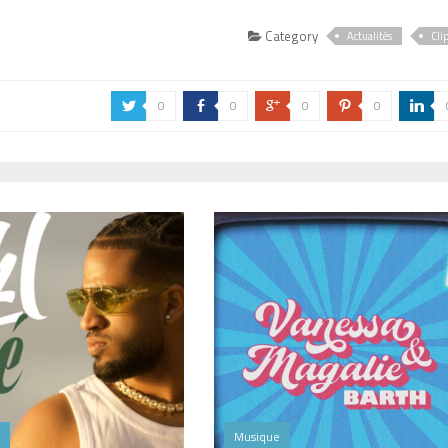
Category
Actualités
Cli
0
0
0
0
a
b
c
d
j
Musique