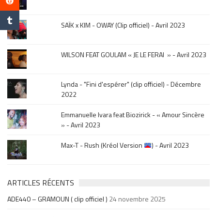
mois
de
la
SAÏK x KIM - OWAY (Clip officiel) - Avril 2023
sortie
.
WILSON FEAT GOULAM « JE LE FERAI » - Avril 2023
Lynda - "Fini d'espérer" (clip officiel) - Décembre
2022
Emmanuelle Ivara feat Biozirick - « Amour Sincère
» - Avril 2023
Max-T - Rush (Kréol Version
) - Avril 2023
ARTICLES RÉCENTS
ADE440 – GRAMOUN ( clip officiel )
24 novembre 2025