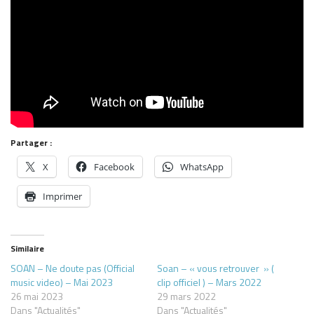
Partager :
X
Facebook
WhatsApp
Imprimer
Similaire
SOAN – Ne doute pas (Official
Soan – « vous retrouver » (
music video) – Mai 2023
clip officiel ) – Mars 2022
26 mai 2023
29 mars 2022
Dans "Actualités"
Dans "Actualités"