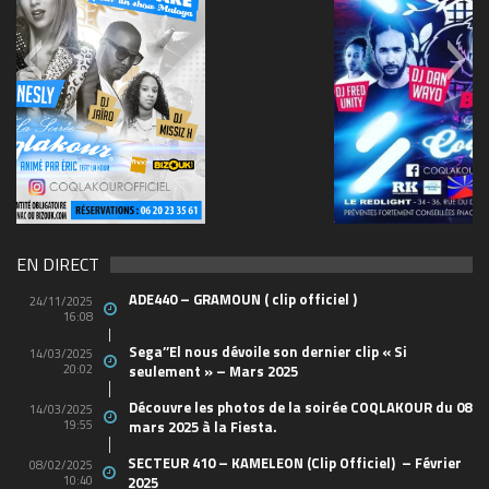
69570155_10157394548208150_465733263449653
(1)
EN DIRECT
ADE440 – GRAMOUN ( clip officiel )
24/11/2025
16:08
Sega’’El nous dévoile son dernier clip « Si
14/03/2025
20:02
seulement » – Mars 2025
Découvre les photos de la soirée COQLAKOUR du 08
14/03/2025
19:55
mars 2025 à la Fiesta.
SECTEUR 410 – KAMELEON (Clip Officiel) – Février
08/02/2025
10:40
2025