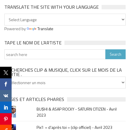
TRANSLATE THE SITE WITH YOUR LANGUAGE
Powered by
Translate
TAPE LE NOM DE L’ARTISTE
TU CHERCHES CLIP & MUSIQUE, CLICK SUR LE MOIS DE LA
SORTIE .
Tu
cherches
clip
&
PAGES ET ARTICLES PHARES
musique,
BU$HI & ASAP ROCKY - SATURN CITIZEN - Avril
click
2023
sur
le
Pix’l « d’après toi » (clip officiel) - Avril 2023