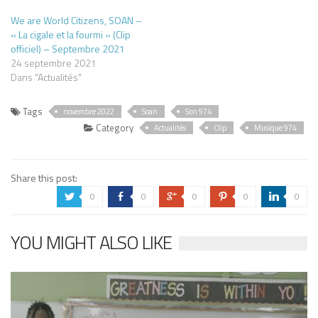
We are World Citizens, SOAN –
« La cigale et la fourmi » (Clip
officiel) – Septembre 2021
24 septembre 2021
Dans "Actualités"
Tags
novembre 2022
Soan
Son 974
Category
Actualités
Clip
Musique 974
Share this post:
0
0
0
0
0
a
b
c
d
j
YOU MIGHT ALSO LIKE