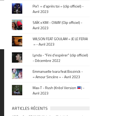
le
Pix’l « d’après toi » (clip officiel) -
mois
Avril 2023
de
la
SAÏK x KIM - OWAY (Clip officiel) -
sortie
Avril 2023
.
WILSON FEAT GOULAM « JE LE FERAI
» - Avril 2023
Lynda - "Fini d'espérer" (clip officiel)
- Décembre 2022
Emmanuelle Ivara feat Biozirick -
« Amour Sincère » - Avril 2023
Max-T - Rush (Kréol Version
) -
Avril 2023
ARTICLES RÉCENTS