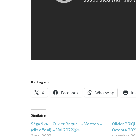
Partager :
X
Facebook
WhatsApp
Im
Similaire
Séga 974 – Olivier Brique -« Mo theo »
Olivier BRIQ
(clip offciel) – Mai 2022🥺✨
Octobre 202
3 mai 2022
5 octobre 2