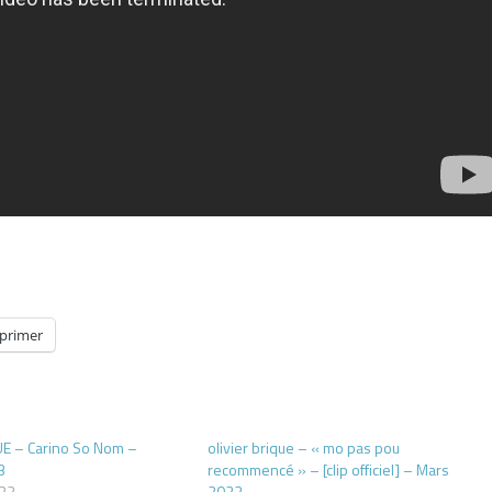
primer
UE – Carino So Nom –
olivier brique – « mo pas pou
3
recommencé » – [clip officiel] – Mars
023
2023