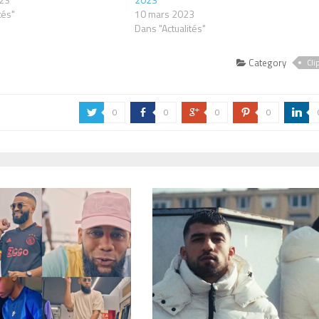
tés"
10 mars 2023
Dans "Actualités"
Category
Cli
0
0
0
0
a
b
c
d
j