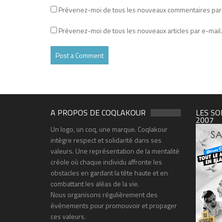
Prévenez-moi de tous les nouveaux commentaires par 
Prévenez-moi de tous les nouveaux articles par e-mail.
A PROPOS DE COQLAKOUR
LES SO
2007
Un logo, un coq, une marque. Coqlakour
intègre respect et solidarité dans ses
valeurs. Une représentation de la mentalité
créole où chaque individu affronte les
obstacles en gardant la tête haute et en
combattant les aléas de la vie.
Nous organisons régulièrement des
événements pour promouvoir et propager
ces valeurs.