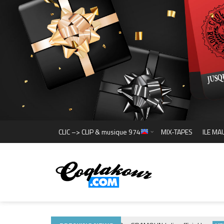
CLIC –> CLIP & musique 974
MIX-TAPES
ILE MA