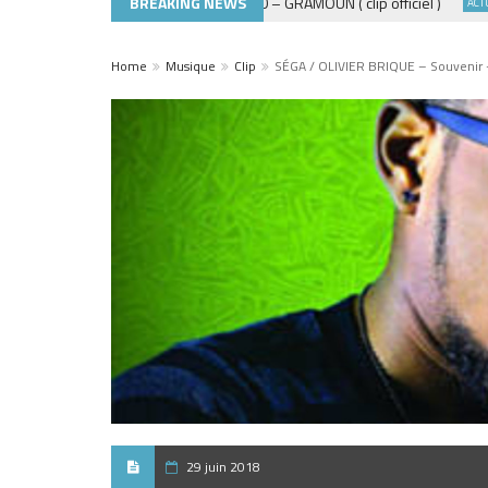
BREAKING NEWS
ADE440 – GRAMOUN ( clip officiel )
ACTUALITÉS
ACTUALITÉ
Home
Musique
Clip
SÉGA / OLIVIER BRIQUE – Souvenir 
29 juin 2018