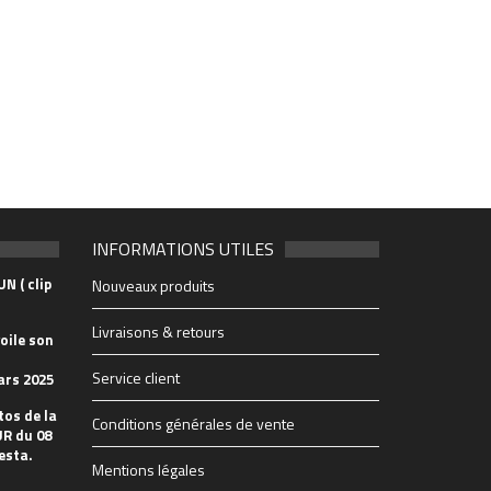
INFORMATIONS UTILES
N ( clip
Nouveaux produits
Livraisons & retours
oile son
Service client
ars 2025
tos de la
Conditions générales de vente
R du 08
esta.
Mentions légales