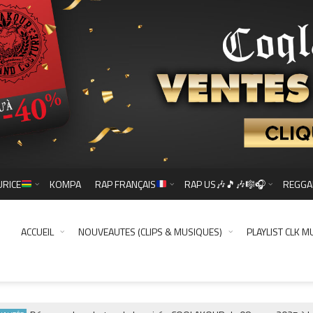
URICE
KOMPA
RAP FRANÇAIS
RAP US🎶🎵🎶🎼🎧
REGGA
ACCUEIL
NOUVEAUTES (CLIPS & MUSIQUES)
PLAYLIST CLK M