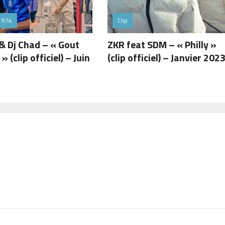
 974
Clip
& Dj Chad – « Gout
ZKR feat SDM – « Philly »
 » (clip officiel) – Juin
(clip officiel) – Janvier 202