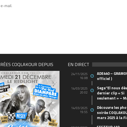
e-mail.
IRÉES COQLAKOUR DEPUIS
EN DIRECT
ADE440 – GRAMOU
24/11/2025
16:08
officiel )
Sega’’El nous dév
14/03/2025
20:02
dernier clip « Si
seulement » – M
Découvre les pho
14/03/2025
19:55
soirée COQLAKOU
mars 2025 à la Fi