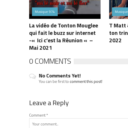
Musique 974
Musique
La vidéo de Tonton Mouglee
T Matt 
qui fait le buzz sur internet
ton trin
-« Ici c’est la Réunion « –
2022
Mai 2021
0 COMMENTS
No Comments Yet!
You can be first to
comment this post!
Leave a Reply
Comment
*