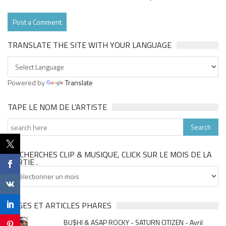
TRANSLATE THE SITE WITH YOUR LANGUAGE
Powered by
Translate
TAPE LE NOM DE L’ARTISTE
TU CHERCHES CLIP & MUSIQUE, CLICK SUR LE MOIS DE LA
SORTIE .
Tu
cherches
clip
&
PAGES ET ARTICLES PHARES
musique,
BU$HI & ASAP ROCKY - SATURN CITIZEN - Avril