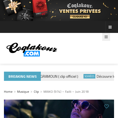
BREAKING NEWS
ADE440 – GRAMOUN ( clip officiel )
Découvre les phot
ACTUALITÉS
SOIRÉES
Home
Musique
Clip
MAIKO (974) – Failli – Juin 2018