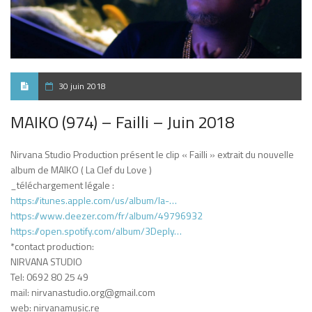
30 juin 2018
MAIKO (974) – Failli – Juin 2018
Nirvana Studio Production présent le clip « Failli » extrait du nouvelle
album de MAIKO ( La Clef du Love )
_téléchargement légale :
https://itunes.apple.com/us/album/la-…
https://www.deezer.com/fr/album/49796932
https://open.spotify.com/album/3DepIy…
*contact production:
NIRVANA STUDIO
Tel: 0692 80 25 49
mail: nirvanastudio.org@gmail.com
web: nirvanamusic.re