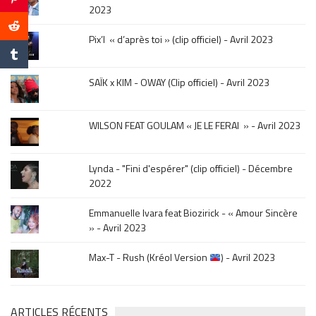
click
2023
sur
le
Pix’l « d’après toi » (clip officiel) - Avril 2023
mois
de
la
SAÏK x KIM - OWAY (Clip officiel) - Avril 2023
sortie
.
WILSON FEAT GOULAM « JE LE FERAI » - Avril 2023
Lynda - "Fini d'espérer" (clip officiel) - Décembre
2022
Emmanuelle Ivara feat Biozirick - « Amour Sincère
» - Avril 2023
Max-T - Rush (Kréol Version
) - Avril 2023
ARTICLES RÉCENTS