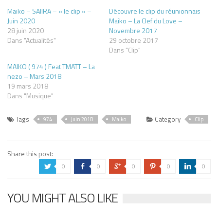
Maiko – SAIIRA – « le clip » –
Découvre le clip du réunionnais
Juin 2020
Maiko – La Clef du Love –
28 juin 2020
Novembre 2017
Dans "Actualités"
29 octobre 2017
Dans "Clip"
MAIKO ( 974 ) Feat TMATT – La
nezo – Mars 2018
19 mars 2018
Dans "Musique"
Tags
Category
974
Juin 2018
Maiko
Clip
Share this post:
0
0
0
0
0
a
b
c
d
j
YOU MIGHT ALSO LIKE