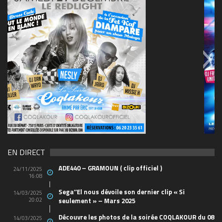
69570155_10157394548208150_465733263449653
(1)
EN DIRECT
ADE440 – GRAMOUN ( clip officiel )
24/11/2025
16:08
Sega’’El nous dévoile son dernier clip « Si
14/03/2025
20:02
seulement » – Mars 2025
Découvre les photos de la soirée COQLAKOUR du 08
14/03/2025