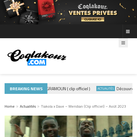
BREAKING NEWS
ADE440 – GRAMOUN ( clip officiel )
Découvre les p
ACTUALITÉS
ACTUALITÉS
Home
Actualités
Tiakola x Dave – Meridian (Clip officiel) – Août 2023