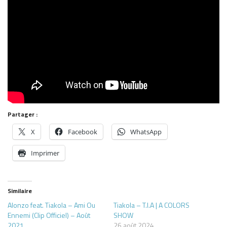
Partager :
X
Facebook
WhatsApp
Imprimer
Similaire
Alonzo feat. Tiakola – Ami Ou
Tiakola – T.I.A | A COLORS
Ennemi (Clip Officiel) – Août
SHOW
2021
26 août 2024