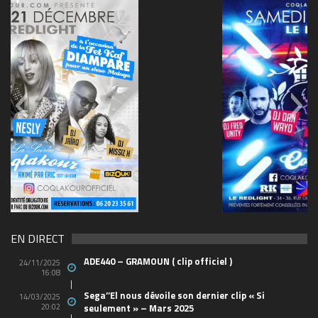
69570155_10157394548208150_465733263449653
(1)
EN DIRECT
ADE440 – GRAMOUN ( clip officiel )
24/11/2025
16:08
Sega’’El nous dévoile son dernier clip « Si
14/03/2025
20:02
seulement » – Mars 2025