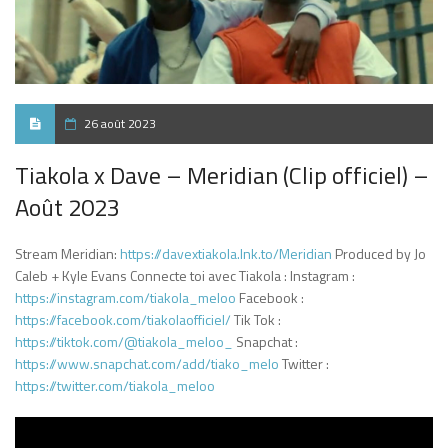
26 août 2023
Tiakola x Dave – Meridian (Clip officiel) –
Août 2023
Stream Meridian:
https://davextiakola.lnk.to/Meridian
Produced by Jo
Caleb + Kyle Evans Connecte toi avec Tiakola : Instagram :
https://instagram.com/tiakola_meloo
Facebook :
https://facebook.com/tiakolaofficiel/
Tik Tok :
https://tiktok.com/@tiakola_meloo_
Snapchat :
https://www.snapchat.com/add/tiako_melo
Twitter :
https://twitter.com/tiakola_meloo