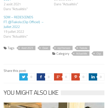
2 août 2021
Dans "Actualités"
Dans "Actualités"
SDM – REDESCENDS
FT. @Tiakola (Clip Officiel) –
Juillet 2022
19 juillet 2022
Dans "Actualités"
Tags
Août 2023
Dave
rap francais
Tiakola
Category
Actualités
Clip
Share this post:
0
0
0
0
0
a
b
c
d
j
YOU MIGHT ALSO LIKE