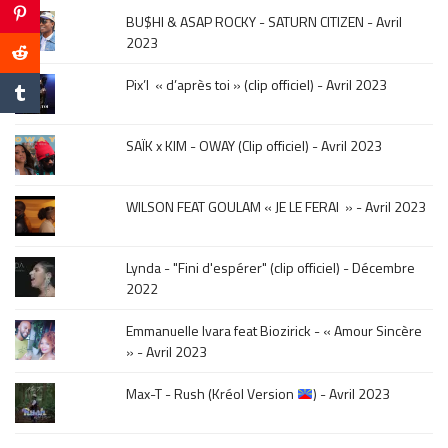
musique,
BU$HI & ASAP ROCKY - SATURN CITIZEN - Avril
click
2023
sur
le
Pix’l « d’après toi » (clip officiel) - Avril 2023
mois
de
la
SAÏK x KIM - OWAY (Clip officiel) - Avril 2023
sortie
.
WILSON FEAT GOULAM « JE LE FERAI » - Avril 2023
Lynda - "Fini d'espérer" (clip officiel) - Décembre
2022
Emmanuelle Ivara feat Biozirick - « Amour Sincère
» - Avril 2023
Max-T - Rush (Kréol Version
) - Avril 2023