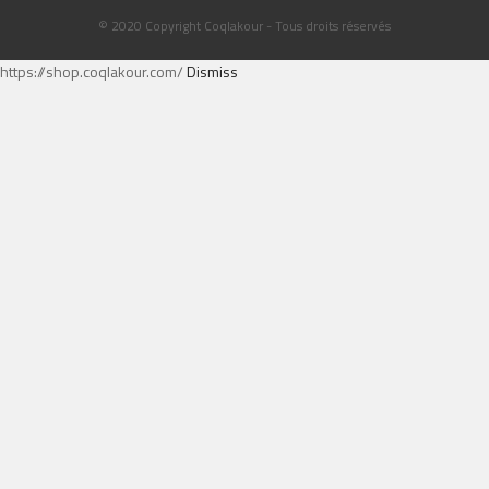
© 2020 Copyright Coqlakour - Tous droits réservés
https://shop.coqlakour.com/
Dismiss