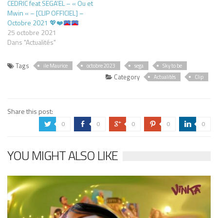
CEDRIC feat SEGA’EL – « Ou et
Mwin « – [CLIP OFFICIEL] –
Octobre 2021
💖
❤️
25 octobre 2021
Dans "Actualités"
Tags
ile Maurice
octobre 2023
sega
Sky to be
Category
Actualités
Clip
Share this post:
0
0
0
0
0
a
b
c
d
j
YOU MIGHT ALSO LIKE