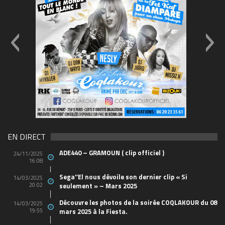
69570155_10157394548208150_465733263449653
(1)
EN DIRECT
ADE440 – GRAMOUN ( clip officiel )
24/11/2025
16:08
Sega’’El nous dévoile son dernier clip « Si
14/03/2025
20:02
seulement » – Mars 2025
Découvre les photos de la soirée COQLAKOUR du 08
14/03/2025
19:55
mars 2025 à la Fiesta.