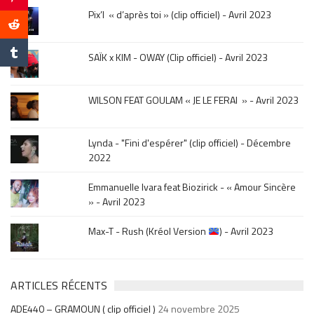
le
Pix’l « d’après toi » (clip officiel) - Avril 2023
mois
de
la
SAÏK x KIM - OWAY (Clip officiel) - Avril 2023
sortie
.
WILSON FEAT GOULAM « JE LE FERAI » - Avril 2023
Lynda - "Fini d'espérer" (clip officiel) - Décembre
2022
Emmanuelle Ivara feat Biozirick - « Amour Sincère
» - Avril 2023
Max-T - Rush (Kréol Version
) - Avril 2023
ARTICLES RÉCENTS
ADE440 – GRAMOUN ( clip officiel )
24 novembre 2025