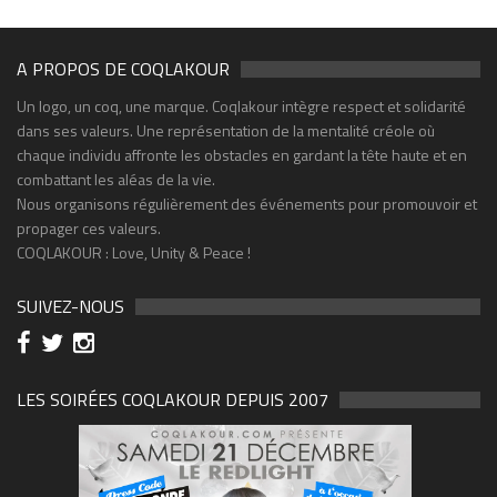
A PROPOS DE COQLAKOUR
Un logo, un coq, une marque. Coqlakour intègre respect et solidarité
dans ses valeurs. Une représentation de la mentalité créole où
chaque individu affronte les obstacles en gardant la tête haute et en
combattant les aléas de la vie.
Nous organisons régulièrement des événements pour promouvoir et
propager ces valeurs.
COQLAKOUR : Love, Unity & Peace !
SUIVEZ-NOUS
LES SOIRÉES COQLAKOUR DEPUIS 2007