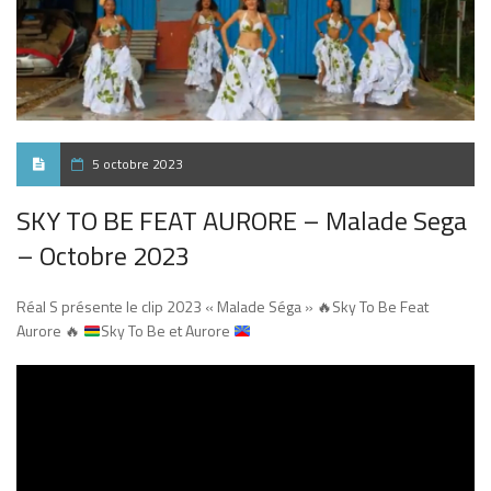
5 octobre 2023
SKY TO BE FEAT AURORE – Malade Sega
– Octobre 2023
Réal S présente le clip 2023 « Malade Séga »
🔥
Sky To Be Feat
Aurore
🔥
Sky To Be et Aurore