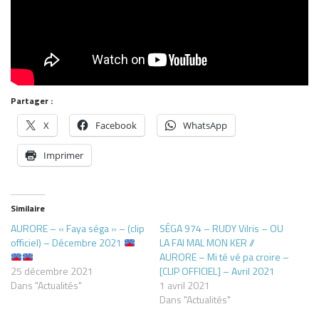
Partager :
X
Facebook
WhatsApp
Imprimer
Similaire
AURORE – « Faya séga » – (clip
SÉGA 974 – RUDY Vilris – OU
officiel) – Décembre 2021
LA FAI MAL MON KER //
AURORE – Mi té vé pa croire –
25 décembre 2021
[CLIP OFFICIEL] – Avril 2021
Dans "Actualités"
1 avril 2021
Dans "Actualités"