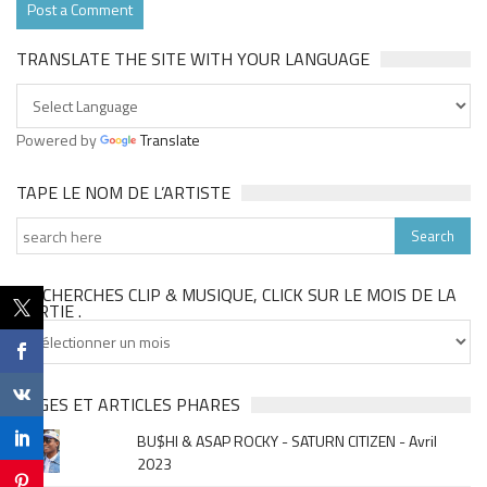
TRANSLATE THE SITE WITH YOUR LANGUAGE
Powered by
Translate
TAPE LE NOM DE L’ARTISTE
TU CHERCHES CLIP & MUSIQUE, CLICK SUR LE MOIS DE LA
SORTIE .
Tu
cherches
clip
&
PAGES ET ARTICLES PHARES
musique,
BU$HI & ASAP ROCKY - SATURN CITIZEN - Avril
click
2023
sur