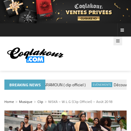
BREAKING NEWS
ADE440 – GRAMOUN ( clip officiel )
Découvre les 
ACTUALITÉS
EVÈNEMENTS
Home
Musique
Clip
NISKA – W.L.G (Clip Officiel) – Août 2018