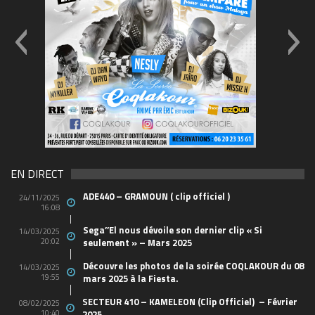
69570155_10157394548208150_465733263449653
(1)
EN DIRECT
ADE440 – GRAMOUN ( clip officiel )
24/11/2025
16:08
Sega’’El nous dévoile son dernier clip « Si
14/03/2025
20:02
seulement » – Mars 2025
Découvre les photos de la soirée COQLAKOUR du 08
14/03/2025
19:55
mars 2025 à la Fiesta.
SECTEUR 410 – KAMELEON (Clip Officiel) – Février
08/02/2025
10:40
2025