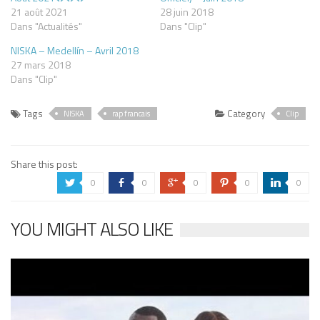
21 août 2021
28 juin 2018
Dans "Actualités"
Dans "Clip"
NISKA – Medellín – Avril 2018
27 mars 2018
Dans "Clip"
Tags
Category
NISKA
rap francais
Clip
Share this post:
0
0
0
0
0
a
b
c
d
j
YOU MIGHT ALSO LIKE