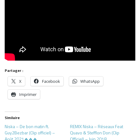
Partager :
X
Facebook
WhatsApp
Imprimer
Similaire
Niska – De bon matin ft.
REMIX Niska – Réseaux Feat
Guy2Bezbar (Clip officiel) –
Quavo & Stefflon Don (Clip
Août 2021🔥🔥🔥
Officiel) – Juin 2018