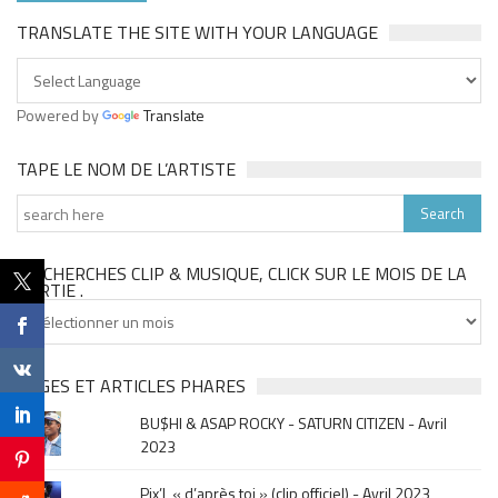
TRANSLATE THE SITE WITH YOUR LANGUAGE
Powered by
Translate
TAPE LE NOM DE L’ARTISTE
TU CHERCHES CLIP & MUSIQUE, CLICK SUR LE MOIS DE LA
SORTIE .
Tu
cherches
clip
&
PAGES ET ARTICLES PHARES
musique,
BU$HI & ASAP ROCKY - SATURN CITIZEN - Avril
click
2023
sur
le
Pix’l « d’après toi » (clip officiel) - Avril 2023