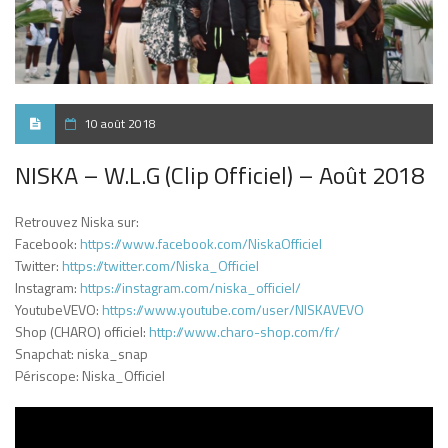
10 août 2018
NISKA – W.L.G (Clip Officiel) – Août 2018
Retrouvez Niska sur:
Facebook:
https://www.facebook.com/NiskaOfficiel
Twitter:
https://twitter.com/Niska_Officiel
Instagram:
https://instagram.com/niska_officiel/
YoutubeVEVO:
https://www.youtube.com/user/NISKAVEVO
Shop (CHARO) officiel:
http://www.charo-shop.com/fr/
Snapchat: niska_snap
Périscope: Niska_Officiel