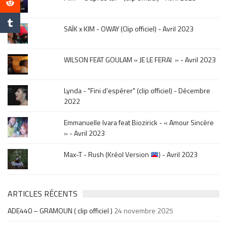
mois
de
la
SAÏK x KIM - OWAY (Clip officiel) - Avril 2023
sortie
.
WILSON FEAT GOULAM « JE LE FERAI » - Avril 2023
Lynda - "Fini d'espérer" (clip officiel) - Décembre
2022
Emmanuelle Ivara feat Biozirick - « Amour Sincère
» - Avril 2023
Max-T - Rush (Kréol Version
) - Avril 2023
ARTICLES RÉCENTS
ADE440 – GRAMOUN ( clip officiel )
24 novembre 2025