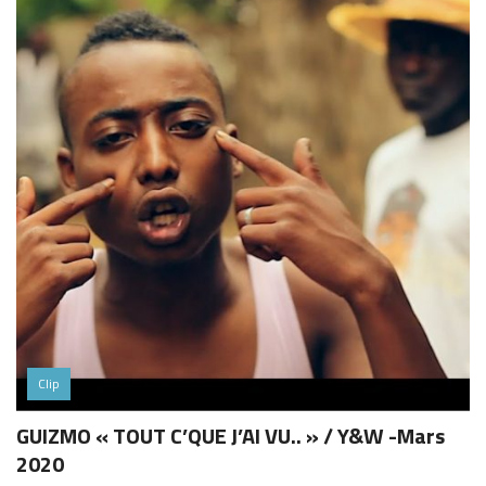
Clip
GUIZMO « TOUT C’QUE J’AI VU.. » / Y&W -Mars
2020