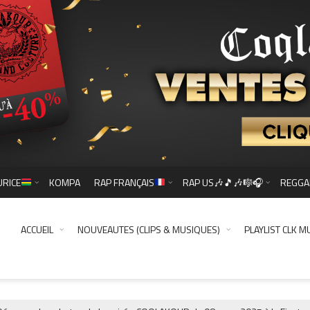
URICE
KOMPA
RAP FRANÇAIS
RAP US🎶🎵🎶🎼🎧
REGGA
ACCUEIL
NOUVEAUTES (CLIPS & MUSIQUES)
PLAYLIST CLK M