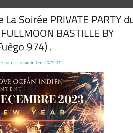
e La Soirée PRIVATE PARTY d
u FULLMOON BASTILLE BY
Fuégo 974) .
lle-an-de-locean-indien-20/73033