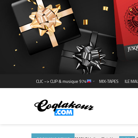
CLIC –> CLIP & musique 974
MIX-TAPES
ILE MA