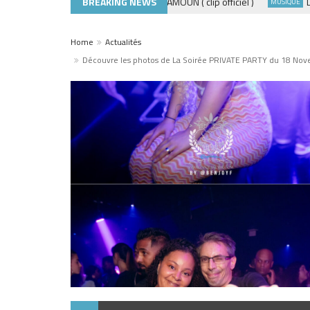
ADE440 – GRAMOUN ( clip officiel )
BREAKING NEWS
Découvre
MUSIQUE 974
MUSIQUE
Home
Actualités
Découvre les photos de La Soirée PRIVATE PARTY du 18 N