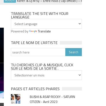
Kent1 & Dj M’sy – Entre nous ( Clip officiel ) – Fevrier 2025
UE
EVÈNEMEN
TRANSLATE THE SITE WITH YOUR
LANGUAGE
Powered by
Translate
TAPE LE NOM DE L’ARTISTE
TU CHERCHES CLIP & MUSIQUE, CLICK
SUR LE MOIS DE LA SORTIE .
Tu
cherches
clip
&
PAGES ET ARTICLES PHARES
musique,
BU$HI & ASAP ROCKY - SATURN
click
CITIZEN - Avril 2023
sur