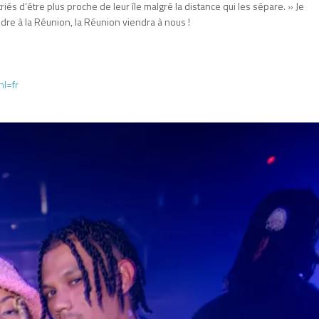
és d’être plus proche de leur île malgré la distance qui les sépare. » Je
rendre à la Réunion, la Réunion viendra à nous !
hl=fr