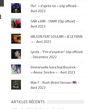
le
Pix’l « d’après toi » (clip officiel) -
mois
Avril 2023
u
de
la
SAÏK x KIM - OWAY (Clip officiel) -
sortie
Avril 2023
.
WILSON FEAT GOULAM « JE LE FERAI
» - Avril 2023
Lynda - "Fini d'espérer" (clip officiel)
- Décembre 2022
Emmanuelle Ivara feat Biozirick -
« Amour Sincère » - Avril 2023
Max-T - Rush (Kréol Version
) -
Avril 2023
ARTICLES RÉCENTS