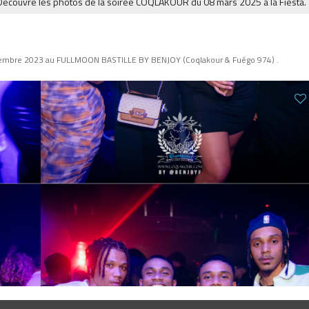
 les photos de la soirée COQLAKOUR du 08 mars 2025 à la Fiesta.
MUSIQ
ovembre 2023 au FULLMOON BASTILLE BY BENJOY (Coqlakour & Fuégo 974) .