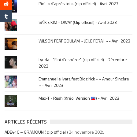
le
Pix’l « d’après toi » (clip officiel) - Avril 2023
mois
de
la
SAÏK x KIM - OWAY (Clip officiel) - Avril 2023
sortie
.
WILSON FEAT GOULAM « JE LE FERAI » - Avril 2023
Lynda - "Fini d'espérer" (clip officiel) - Décembre
2022
Emmanuelle Ivara feat Biozirick - « Amour Sincère
» - Avril 2023
Max-T - Rush (Kréol Version
) - Avril 2023
ARTICLES RÉCENTS
ADE440 – GRAMOUN ( clip officiel )
24 novembre 2025