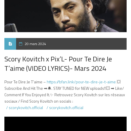
20 mars 2024
Scory Kovitch x Pix’L- Pour Te Dire Je
T’aime (VIDEO LYRICS)- Mars 2024
Pour Te Dire Je T’aime –
https://bfan.link/pour-te-dire-je-t-aime
💥
Subscribe And Hit The ➡🔔. STAY TUNED for NEW uploads!!💥 ➡ Like/
Comment If You Enjoyed It.✨ Retrouvez Scory Kovitch sur les réseaux
sociaux / Find Scory Kovitch on socials :
/ scorykovitch.official
/ scorykovitch.official