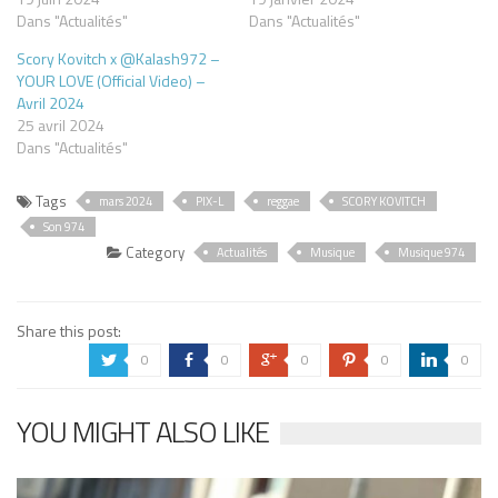
Dans "Actualités"
Dans "Actualités"
Scory Kovitch x @Kalash972 –
YOUR LOVE (Official Video) –
Avril 2024
25 avril 2024
Dans "Actualités"
Tags
mars 2024
PIX-L
reggae
SCORY KOVITCH
Son 974
Category
Actualités
Musique
Musique 974
Share this post:
0
0
0
0
0
a
b
c
d
j
YOU MIGHT ALSO LIKE