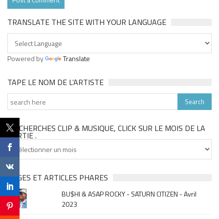
TRANSLATE THE SITE WITH YOUR LANGUAGE
Powered by
Translate
TAPE LE NOM DE L’ARTISTE
TU CHERCHES CLIP & MUSIQUE, CLICK SUR LE MOIS DE LA
SORTIE .
Tu
cherches
clip
&
PAGES ET ARTICLES PHARES
musique,
BU$HI & ASAP ROCKY - SATURN CITIZEN - Avril
click
2023
sur