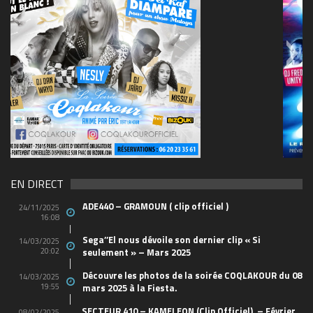
69570155_10157394548208150_465733263449653
(1)
EN DIRECT
ADE440 – GRAMOUN ( clip officiel )
24/11/2025
16:08
Sega’’El nous dévoile son dernier clip « Si
14/03/2025
20:02
seulement » – Mars 2025
Découvre les photos de la soirée COQLAKOUR du 08
14/03/2025
19:55
mars 2025 à la Fiesta.
SECTEUR 410 – KAMELEON (Clip Officiel) – Février
08/02/2025