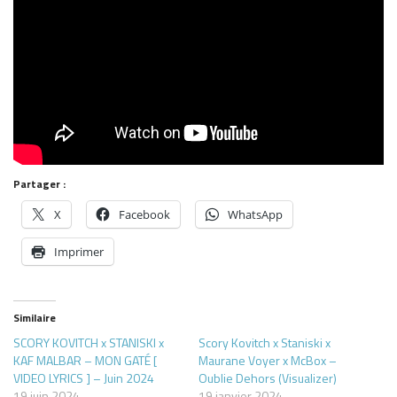
Partager :
X
Facebook
WhatsApp
Imprimer
Similaire
SCORY KOVITCH x STANISKI x
Scory Kovitch x Staniski x
KAF MALBAR – MON GATÉ [
Maurane Voyer x McBox –
VIDEO LYRICS ] – Juin 2024
Oublie Dehors (Visualizer)
19 juin 2024
19 janvier 2024