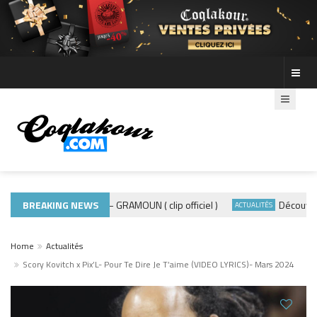
BREAKING NEWS
ADE440 – GRAMOUN ( clip officiel )
Découvre les 
MUSIQUE 974
ACTUALITÉS
Home
Actualités
Scory Kovitch x Pix’L- Pour Te Dire Je T’aime (VIDEO LYRICS)- Mars 2024