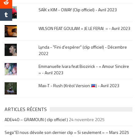
de
la
SAÏK x KIM - OWAY (Clip officiel) - Avril 2023
sortie
.
WILSON FEAT GOULAM « JE LE FERAI » - Avril 2023
Lynda - "Fini d'espérer" (clip officiel) - Décembre
2022
Emmanuelle Ivara feat Biozirick - « Amour Sincère
» - Avril 2023
Max-T - Rush (Kréol Version
) - Avril 2023
ARTICLES RÉCENTS
ADE440 – GRAMOUN ( clip officiel )
24 novembre 2025
Sega’’El nous dévoile son dernier clip « Si seulement » – Mars 2025