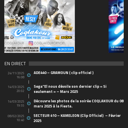
69570155_10157394548208150_465733263449653
(1)
EN DIRECT
ADE440 – GRAMOUN ( clip officiel )
24/11/2025
16:08
Sega’’El nous dévoile son dernier clip « Si
14/03/2025
20:02
seulement » – Mars 2025
Découvre les photos de la soirée COQLAKOUR du 08
14/03/2025
19:55
mars 2025 à la Fiesta.
SECTEUR 410 – KAMELEON (Clip Officiel) – Février
08/02/2025
10:40
2025