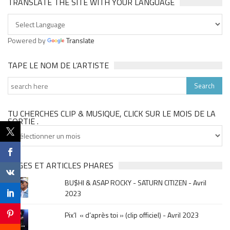
TRANSLATE THE SITE WITH YOUR LANGUAGE
Powered by
Translate
TAPE LE NOM DE L’ARTISTE
TU CHERCHES CLIP & MUSIQUE, CLICK SUR LE MOIS DE LA
SORTIE .
Tu
cherches
clip
&
PAGES ET ARTICLES PHARES
musique,
BU$HI & ASAP ROCKY - SATURN CITIZEN - Avril
click
2023
sur
le
Pix’l « d’après toi » (clip officiel) - Avril 2023
mois