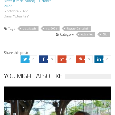
Matta (Official Video) – Octobre
2022
5 octobre 2022
Dans "Actualités"
Tags
blaiz fayah
mai 2024
Reggae-Dancehall
Category
Actualités
Clip
Share this post:
0
0
0
0
0
a
b
c
d
j
YOU MIGHT ALSO LIKE