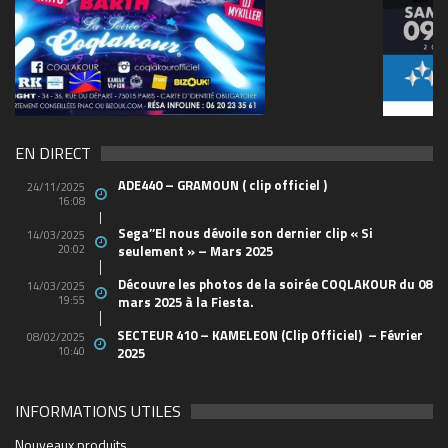
49803796_1015684906143815
EN DIRECT
ADE440 – GRAMOUN ( clip officiel )
24/11/2025
16:08
Sega’’El nous dévoile son dernier clip « Si
14/03/2025
20:02
seulement » – Mars 2025
Découvre les photos de la soirée COQLAKOUR du 08
14/03/2025
19:55
mars 2025 à la Fiesta.
SECTEUR 410 – KAMELEON (Clip Officiel) – Février
08/02/2025
10:40
2025
INFORMATIONS UTILES
2048_n
6532480_n
44762129_10156665584658150_498597015745829
21765738_10155629685283150_520707623846176
88114b19e6e3f7ad7db7fe4b63173b91_1200_1200_c
1903e66f9ad3e307dc0a12b3858c6a50_500_600_aut
0b203547548f6fb6cbc29fac940ca36d_1200_1200_c
cropped-1914347_1228083069627_1579928_n.jpg
28942848_1706415519417475_2005682772_o
soiree-coqlakour-reunion-cabaret-sauvage-paris
cropped-THE-FINAL-Flyer-recto-WEB.jpg
Coqlakour-Flyer-Preview-rec-10bf7
THE-FINAL-Flyer-recto-WEB
couvsentiersmarmaillesb-4
2712895060_1
4x3_Marseill-6
1-0065023610
-3266-07b28
BIG_-6
-2500
-6627
-4934
-1430
255
702
-60
-95
mfi
Nouveaux produits