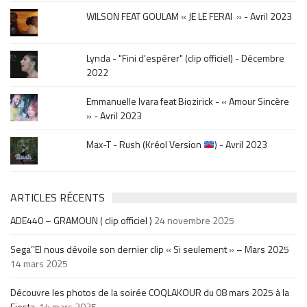
.
WILSON FEAT GOULAM « JE LE FERAI » - Avril 2023
Lynda - "Fini d'espérer" (clip officiel) - Décembre
2022
Emmanuelle Ivara feat Biozirick - « Amour Sincère
» - Avril 2023
Max-T - Rush (Kréol Version
) - Avril 2023
ARTICLES RÉCENTS
ADE440 – GRAMOUN ( clip officiel )
24 novembre 2025
Sega’’El nous dévoile son dernier clip « Si seulement » – Mars 2025
14 mars 2025
Découvre les photos de la soirée COQLAKOUR du 08 mars 2025 à la
Fiesta.
14 mars 2025