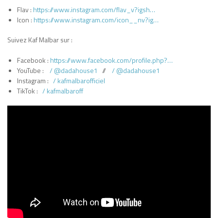
Flav :
https://www.instagram.com/flav_v?igsh…
Icon :
https://www.instagram.com/icon__nv?ig…
Suivez Kaf Malbar sur :
Facebook :
https://www.facebook.com/profile.php?…
YouTube :
/ @dadahouse1
//
/ @dadahouse1
Instagram :
/ kafmalbarofficiel
TikTok :
/ kafmalbaroff