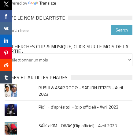
Powered by
Translate
TAPE LE NOM DE L’ARTISTE
TU CHERCHES CLIP & MUSIQUE, CLICK SUR LE MOIS DE LA
SORTIE .
Tu
cherches
clip
&
PAGES ET ARTICLES PHARES
musique,
BU$HI & ASAP ROCKY - SATURN CITIZEN - Avril
click
2023
sur
le
Pix’l « d’après toi » (clip officiel) - Avril 2023
mois
de
la
SAÏK x KIM - OWAY (Clip officiel) - Avril 2023
sortie