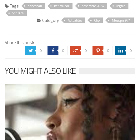
Tags
dancehall
kaf malbar
novembre 2024
reggae
Son 974
Category
Actualités
Clip
Musique 974
Share this post:
0
0
0
0
0
a
b
c
d
j
YOU MIGHT ALSO LIKE