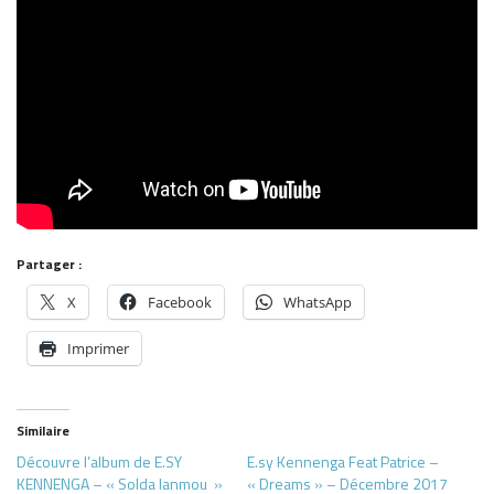
Partager :
X
Facebook
WhatsApp
Imprimer
Similaire
Découvre l’album de E.SY
E.sy Kennenga Feat Patrice –
KENNENGA – « Solda lanmou »
« Dreams » – Décembre 2017