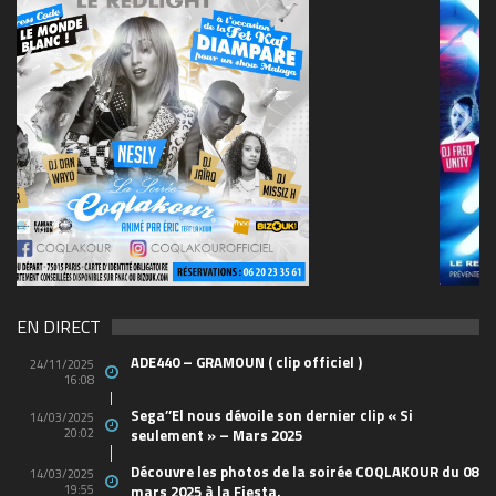
69570155_10157394548208150_465733263449653
(1)
EN DIRECT
ADE440 – GRAMOUN ( clip officiel )
24/11/2025
16:08
Sega’’El nous dévoile son dernier clip « Si
14/03/2025
20:02
seulement » – Mars 2025
Découvre les photos de la soirée COQLAKOUR du 08
14/03/2025
19:55
mars 2025 à la Fiesta.