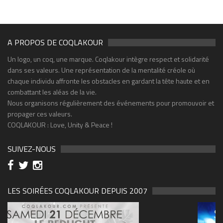
A PROPOS DE COQLAKOUR
Un logo, un coq, une marque. Coqlakour intègre respect et solidarité
dans ses valeurs. Une représentation de la mentalité créole où
chaque individu affronte les obstacles en gardant la tête haute et en
combattant les aléas de la vie.
Nous organisons régulièrement des événements pour promouvoir et
propager ces valeurs.
COQLAKOUR : Love, Unity & Peace !
SUIVEZ-NOUS
LES SOIRÉES COQLAKOUR DEPUIS 2007