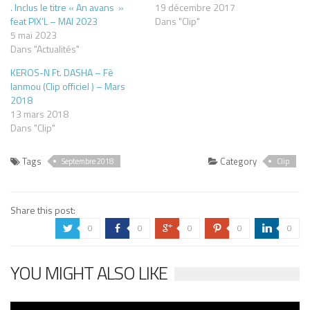
. Inclus le titre « An avans »
19 décembre 2017
feat PIX’L – MAI 2023
Dans "Clip"
5 mai 2023
Dans "Actualités"
KEROS-N Ft. DASHA – Fè
lanmou (Clip officiel ) – Mars
2018
13 mars 2018
Dans "Clip"
Tags
Category
Septembre 2018
Clip
Share this post:
0
0
0
0
0
a
b
c
d
j
YOU MIGHT ALSO LIKE