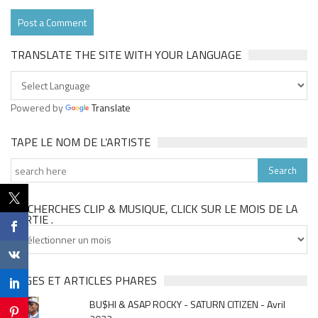
TRANSLATE THE SITE WITH YOUR LANGUAGE
Powered by
Translate
TAPE LE NOM DE L’ARTISTE
TU CHERCHES CLIP & MUSIQUE, CLICK SUR LE MOIS DE LA
SORTIE .
Tu
cherches
clip
&
PAGES ET ARTICLES PHARES
musique,
BU$HI & ASAP ROCKY - SATURN CITIZEN - Avril
click