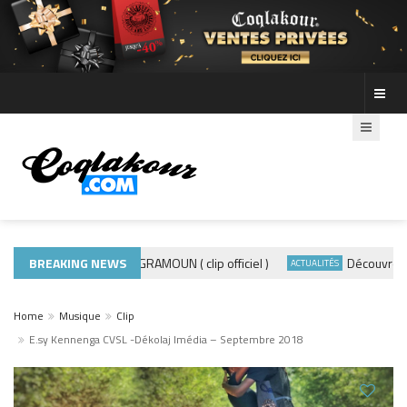
BREAKING NEWS
ADE440 – GRAMOUN ( clip officiel )
Découvre les p
ACTUALITÉS
ACTUALITÉS
Home
Musique
Clip
E.sy Kennenga CVSL -Dékolaj Imédia – Septembre 2018