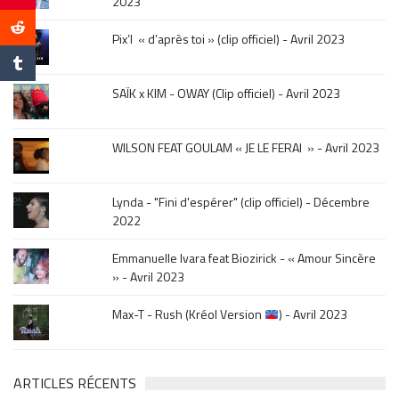
2023
sur
le
Pix’l « d’après toi » (clip officiel) - Avril 2023
mois
de
la
SAÏK x KIM - OWAY (Clip officiel) - Avril 2023
sortie
.
WILSON FEAT GOULAM « JE LE FERAI » - Avril 2023
Lynda - "Fini d'espérer" (clip officiel) - Décembre
2022
Emmanuelle Ivara feat Biozirick - « Amour Sincère
» - Avril 2023
Max-T - Rush (Kréol Version
) - Avril 2023
ARTICLES RÉCENTS