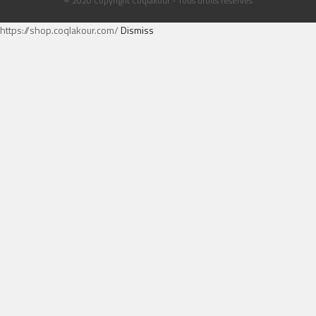
© 2020 Copyright Coqlakour - Tous droits réservés
https://shop.coqlakour.com/
Dismiss