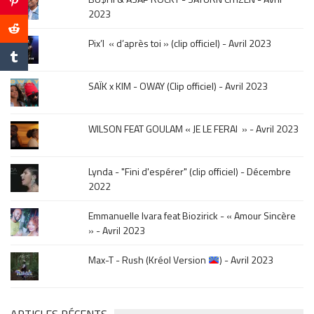
click
2023
sur
le
Pix’l « d’après toi » (clip officiel) - Avril 2023
mois
de
la
SAÏK x KIM - OWAY (Clip officiel) - Avril 2023
sortie
.
WILSON FEAT GOULAM « JE LE FERAI » - Avril 2023
Lynda - "Fini d'espérer" (clip officiel) - Décembre
2022
Emmanuelle Ivara feat Biozirick - « Amour Sincère
» - Avril 2023
Max-T - Rush (Kréol Version
) - Avril 2023