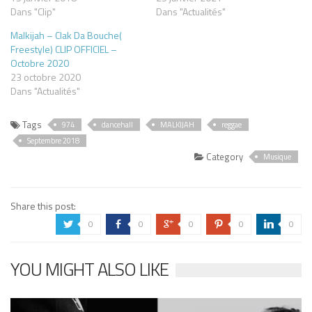
Dans "Clip"
Dans "Actualités"
Malkijah – Clak Da Bouche(
Freestyle) CLIP OFFICIEL –
Octobre 2020
23 octobre 2020
Dans "Actualités"
Tags
974
dancehall
MALKIJAH
reggae
Septembre 2018
Category
Musique
Share this post:
0
0
0
0
0
a
b
c
d
j
YOU MIGHT ALSO LIKE