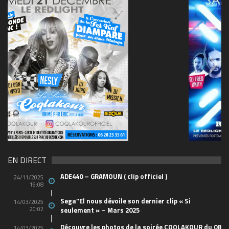
69570155_10157394548208150_465733263449653
(1)
EN DIRECT
ADE440 – GRAMOUN ( clip officiel )
24/11/2025
16:08
Sega’’El nous dévoile son dernier clip « Si
14/03/2025
20:02
seulement » – Mars 2025
Découvre les photos de la soirée COQLAKOUR du 08
14/03/2025