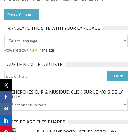
TRANSLATE THE SITE WITH YOUR LANGUAGE
Powered by
Translate
TAPE LE NOM DE L’ARTISTE
TU CHERCHES CLIP & MUSIQUE, CLICK SUR LE MOIS DE LA
SORTIE .
Tu
cherches
clip
&
PAGES ET ARTICLES PHARES
musique,
BU$HI & ASAP ROCKY - SATURN CITIZEN - Avril