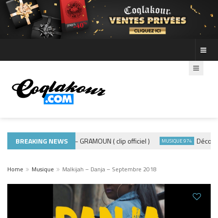
BREAKING NEWS
ADE440 – GRAMOUN ( clip officiel )
Découvre le
MUSIQUE 974
MUSIQUE 974
Home
Musique
Malkijah – Danja – Septembre 2018