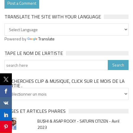
TRANSLATE THE SITE WITH YOUR LANGUAGE
Powered by
Translate
TAPE LE NOM DE L’ARTISTE
TU CHERCHES CLIP & MUSIQUE, CLICK SUR LE MOIS DE LA
SORTIE .
Tu
cherches
clip
&
PAGES ET ARTICLES PHARES
musique,
BU$HI & ASAP ROCKY - SATURN CITIZEN - Avril
click
2023
sur