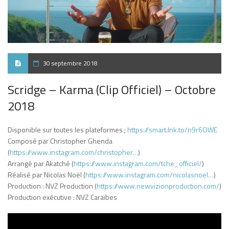
30 septembre 2018
Scridge – Karma (Clip Officiel) – Octobre
2018
Disponible sur toutes les plateformes ;
https://smart.lnk.to/n9r6OWE
Composé par Christopher Ghenda
(
https://www.instagram.com/christopher…
)
Arrangé par Akatché (
https://www.instagram.com/tche_officiel/
)
Réalisé par Nicolas Noël (
https://www.instagram.com/nicolasnoel…
)
Production : NVZ Production (
https://www.newvizionproduction.com/
)
Production exécutive : NVZ Caraïbes