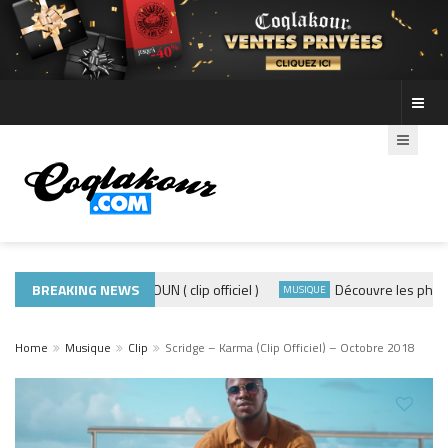
ADE440 – GRAMOUN ( clip officiel )
BREAKING NEWS
Découvre les photos de
LIP
MUSIQUE
Home
Musique
Clip
Scridge – Karma (Clip Officiel) – Octobre 2018