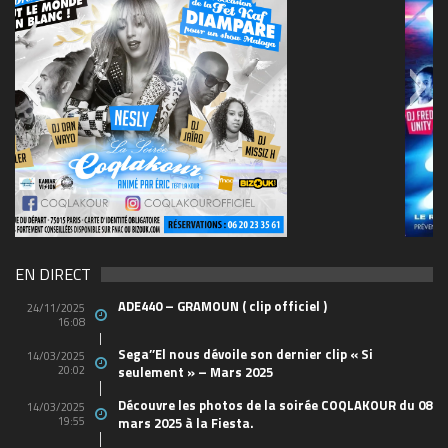
69570155_10157394548208150_465733263449653
(1)
EN DIRECT
ADE440 – GRAMOUN ( clip officiel )
24/11/2025
16:08
Sega’’El nous dévoile son dernier clip « Si
14/03/2025
20:02
seulement » – Mars 2025
Découvre les photos de la soirée COQLAKOUR du 08
14/03/2025
19:55
mars 2025 à la Fiesta.