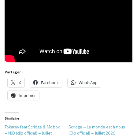
Partager :
X
Facebook
WhatsApp
Imprimer
Similaire
Tokarev feat Scridge & Mc box
Scridge – Le monde est à nous
– NJD (clip officiel) – Juillet
(Clip officiel) – Juillet 2020