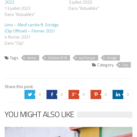
2022
3 juillet 2020
13 juillet 2022
Dans "Actualités"
Dans "Actualités"
Limo – Meuf carrée ft. Scridge
(Clip Officiel) – Février 2021
4 février 2021
Dans "Clip"
Tags
Karma
Octobre 2018
rap francais
Scridge
Category
Clip
Share this post:
0
0
0
0
0
a
b
c
d
j
YOU MIGHT ALSO LIKE