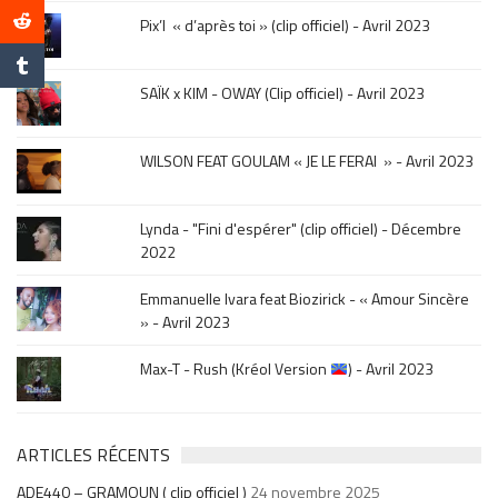
le
Pix’l « d’après toi » (clip officiel) - Avril 2023
mois
de
la
SAÏK x KIM - OWAY (Clip officiel) - Avril 2023
sortie
.
WILSON FEAT GOULAM « JE LE FERAI » - Avril 2023
Lynda - "Fini d'espérer" (clip officiel) - Décembre
2022
Emmanuelle Ivara feat Biozirick - « Amour Sincère
» - Avril 2023
Max-T - Rush (Kréol Version
) - Avril 2023
ARTICLES RÉCENTS
ADE440 – GRAMOUN ( clip officiel )
24 novembre 2025