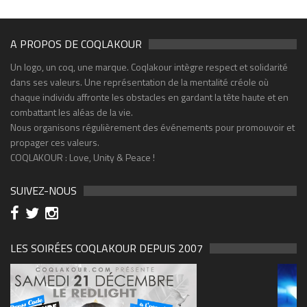
A PROPOS DE COQLAKOUR
Un logo, un coq, une marque. Coqlakour intègre respect et solidarité
dans ses valeurs. Une représentation de la mentalité créole où
chaque individu affronte les obstacles en gardant la tête haute et en
combattant les aléas de la vie.
Nous organisons régulièrement des événements pour promouvoir et
propager ces valeurs.
COQLAKOUR : Love, Unity & Peace !
SUIVEZ-NOUS
LES SOIRÉES COQLAKOUR DEPUIS 2007