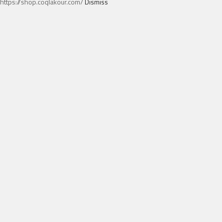
https://shop.coqlakour.com/
Dismiss