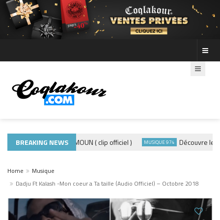
BREAKING NEWS
ADE440 – GRAMOUN ( clip officiel )
Découvre les phot
CLIP
MUSIQUE 974
Home
Musique
Dadju Ft Kalash -Mon coeur a Ta taille (Audio Officiel) – Octobre 2018