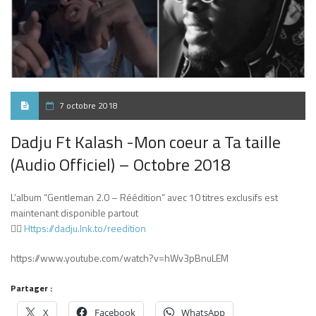
7 octobre 2018
Dadju Ft Kalash -Mon coeur a Ta taille
(Audio Officiel) – Octobre 2018
L’album “Gentleman 2.0 – Réédition” avec 10 titres exclusifs est
maintenant disponible partout
👉🏾
Https://dadju.lnk.to/reedition
https://www.youtube.com/watch?v=hWv3pBnuLEM
Partager :
X
Facebook
WhatsApp