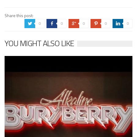
Share this post:
0
0
0
0
0
a
b
c
d
j
YOU MIGHT ALSO LIKE