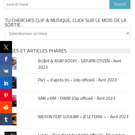
TU CHERCHES CLIP & MUSIQUE, CLICK SUR LE MOIS DE LA
SORTIE .
Tu
cherches
clip
&
PAGES ET ARTICLES PHARES
musique,
BU$HI & ASAP ROCKY - SATURN CITIZEN - Avril
click
2023
sur
le
Pix’l « d’après toi » (clip officiel) - Avril 2023
mois
de
la
SAÏK x KIM - OWAY (Clip officiel) - Avril 2023
sortie
.
WILSON FEAT GOULAM « JE LE FERAI » - Avril 2023
Lynda - "Fini d'espérer" (clip officiel) - Décembre