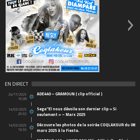
69570155_10157394548208150_465733
(1)
EN DIRECT
ADE440 – GRAMOUN ( clip officiel )
24/11/2025
16:08
Sega’’El nous dévoile son dernier clip « Si
14/03/2025
20:02
seulement » – Mars 2025
Découvre les photos de la soirée COQLAKOUR du 08
14/03/2025
19:55
mars 2025 à la Fiesta.