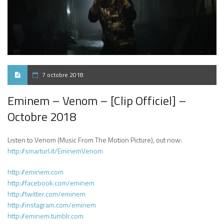
7 octobre 2018
Eminem – Venom – [Clip Officiel] –
Octobre 2018
Listen to Venom (Music From The Motion Picture), out now:
http://smarturl.it/EminemVenom
http://eminem.com
http://facebook.com/eminem
http://twitter.com/eminem
http://instagram.com/eminem
http://eminem.tumblr.com