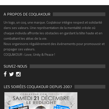
A PROPOS DE COQLAKOUR
Un logo, un coq, une marque. Coqlakour intègre respect et solidarité
dans ses valeurs. Une représentation de la mentalité créole où
chaque individu affronte les obstacles en gardant la tête haute et en
combattant les aléas de la vie.
Nous organisons régulièrement des événements pour promouvoir et
propager ces valeurs.
COQLAKOUR : Love, Unity & Peace !
SUIVEZ-NOUS
LES SOIRÉES COQLAKOUR DEPUIS 2007