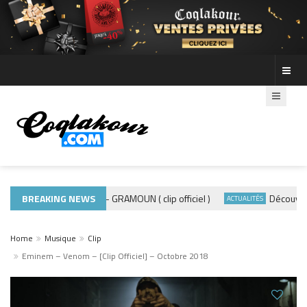
BREAKING NEWS
ADE440 – GRAMOUN ( clip officiel )
Découvre les
MUSIQUE 974
ACTUALITÉS
Home
Musique
Clip
Eminem – Venom – [Clip Officiel] – Octobre 2018