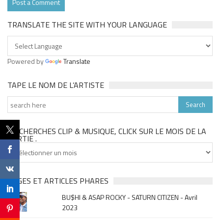
TRANSLATE THE SITE WITH YOUR LANGUAGE
Powered by
Translate
TAPE LE NOM DE L’ARTISTE
TU CHERCHES CLIP & MUSIQUE, CLICK SUR LE MOIS DE LA
SORTIE .
Tu
cherches
clip
&
PAGES ET ARTICLES PHARES
musique,
BU$HI & ASAP ROCKY - SATURN CITIZEN - Avril
click
2023
sur