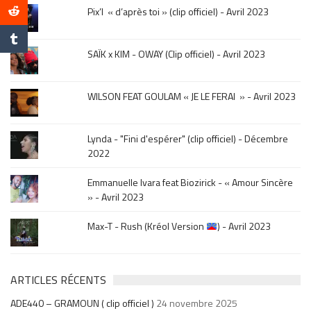
le
Pix’l « d’après toi » (clip officiel) - Avril 2023
mois
de
la
SAÏK x KIM - OWAY (Clip officiel) - Avril 2023
sortie
.
WILSON FEAT GOULAM « JE LE FERAI » - Avril 2023
Lynda - "Fini d'espérer" (clip officiel) - Décembre
2022
Emmanuelle Ivara feat Biozirick - « Amour Sincère
» - Avril 2023
Max-T - Rush (Kréol Version
) - Avril 2023
ARTICLES RÉCENTS
ADE440 – GRAMOUN ( clip officiel )
24 novembre 2025