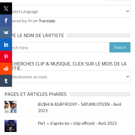
Powered by
Translate
TAPE LE NOM DE L’ARTISTE
TU CHERCHES CLIP & MUSIQUE, CLICK SUR LE MOIS DE LA
SORTIE .
Tu
cherches
clip
&
PAGES ET ARTICLES PHARES
musique,
BU$HI & ASAP ROCKY - SATURN CITIZEN - Avril
click
2023
sur
le
Pix’l « d’après toi » (clip officiel) - Avril 2023
mois
de