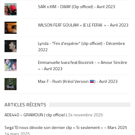
la
SAÏK x KIM - OWAY (Clip officiel) - Avril 2023
sortie
.
WILSON FEAT GOULAM « JE LE FERAI » - Avril 2023
Lynda - "Fini d'espérer" (clip officiel) - Décembre
2022
Emmanuelle Ivara feat Biozirick - « Amour Sincère
» - Avril 2023
Max-T - Rush (Kréol Version
) - Avril 2023
ARTICLES RÉCENTS
ADE440 – GRAMOUN ( clip officiel )
24 novembre 2025
Sega’’El nous dévoile son dernier clip « Si seulement » – Mars 2025
14 mars 2025