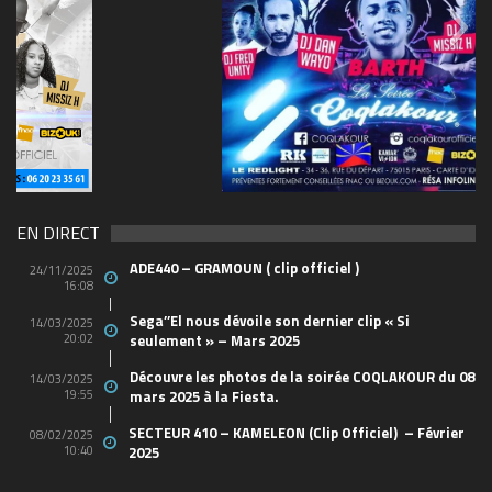
69570155_10157394548208150_465733263449653
(1)
EN DIRECT
ADE440 – GRAMOUN ( clip officiel )
24/11/2025
16:08
Sega’’El nous dévoile son dernier clip « Si
14/03/2025
20:02
seulement » – Mars 2025
Découvre les photos de la soirée COQLAKOUR du 08
14/03/2025
19:55
mars 2025 à la Fiesta.
SECTEUR 410 – KAMELEON (Clip Officiel) – Février
08/02/2025
10:40
2025