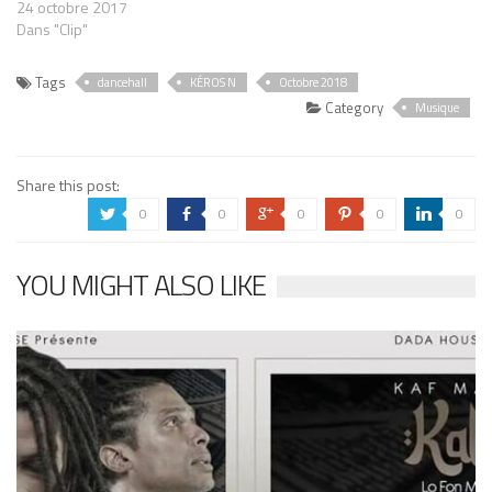
24 octobre 2017
Dans "Clip"
Tags
dancehall
KÉROS N
Octobre 2018
Category
Musique
Share this post:
0
0
0
0
0
a
b
c
d
j
YOU MIGHT ALSO LIKE