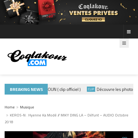
ADE440 – GRAMOUN ( clip officiel )
BREAKING NEWS
Découvre les photos de la
CLIP
CLIP
Home
Musique
KEROS-N : Hyenne Ka Modé // MIKY DING LA – Défunt – AUDIO Octobre
2018