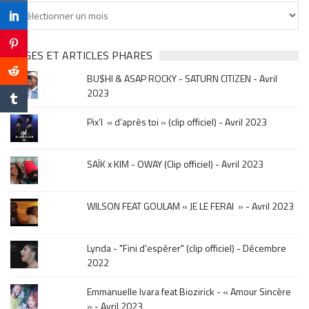
Tu
cherches
clip
&
PAGES ET ARTICLES PHARES
musique,
BU$HI & ASAP ROCKY - SATURN CITIZEN - Avril
click
2023
sur
le
Pix’l « d’après toi » (clip officiel) - Avril 2023
mois
de
la
SAÏK x KIM - OWAY (Clip officiel) - Avril 2023
sortie
.
WILSON FEAT GOULAM « JE LE FERAI » - Avril 2023
Lynda - "Fini d'espérer" (clip officiel) - Décembre
2022
Emmanuelle Ivara feat Biozirick - « Amour Sincère
» - Avril 2023