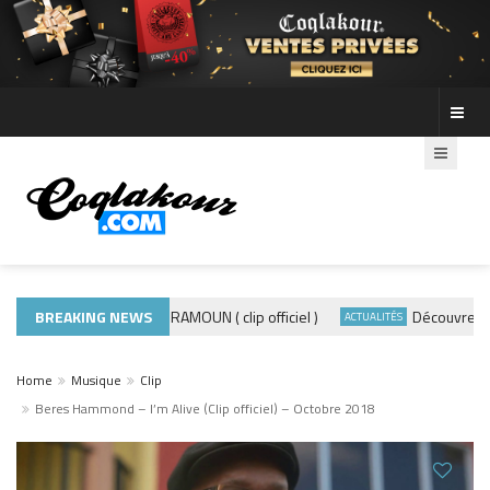
BREAKING NEWS
ADE440 – GRAMOUN ( clip officiel )
Découvre les ph
CTUALITÉS
ACTUALITÉS
Home
Musique
Clip
Beres Hammond – I’m Alive (Clip officiel) – Octobre 2018