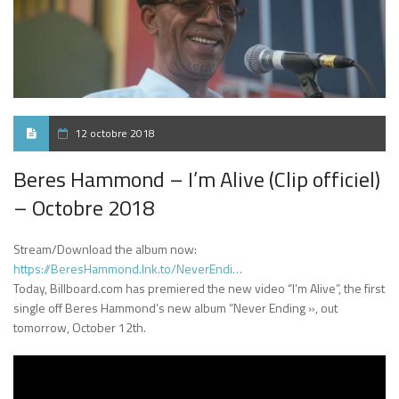
12 octobre 2018
Beres Hammond – I’m Alive (Clip officiel)
– Octobre 2018
Stream/Download the album now:
https://BeresHammond.lnk.to/NeverEndi…
Today, Billboard.com has premiered the new video “I’m Alive”, the first
single off Beres Hammond’s new album “Never Ending », out
tomorrow, October 12th.