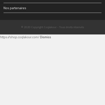
Nos partenaires
© 2020 Copyright Coqlakour - Tous droits réservés
https://shop.coqlakour.com/
Dismiss