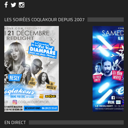
LES SOIRÉES COQLAKOUR DEPUIS 2007
69570155_10157394548208150_465733263449653
(1)
EN DIRECT