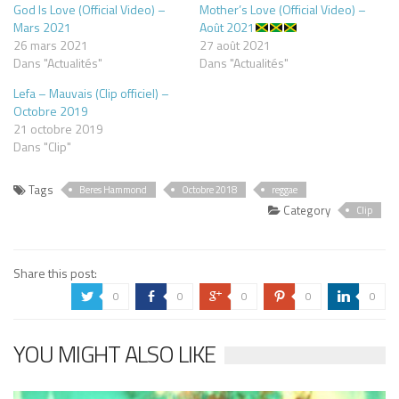
God Is Love (Official Video) –
Mother’s Love (Official Video) –
Mars 2021
Août 2021
26 mars 2021
27 août 2021
Dans "Actualités"
Dans "Actualités"
Lefa – Mauvais (Clip officiel) –
Octobre 2019
21 octobre 2019
Dans "Clip"
Tags
Beres Hammond
Octobre 2018
reggae
Category
Clip
Share this post:
0
0
0
0
0
a
b
c
d
j
YOU MIGHT ALSO LIKE