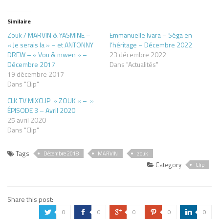
Similaire
Zouk / MARVIN & YASMINE –
Emmanuelle Ivara – Séga en
« Je serais la » – et ANTONNY
l’héritage – Décembre 2022
DREW – « Vou & mwen » –
23 décembre 2022
Décembre 2017
Dans "Actualités"
19 décembre 2017
Dans "Clip"
CLK TV MIXCLIP » ZOUK « – »
ÉPISODE 3 – Avril 2020
25 avril 2020
Dans "Clip"
Tags
Décembre 2018
MARVIN
zouk
Category
Clip
Share this post:
0
0
0
0
0
a
b
c
d
j