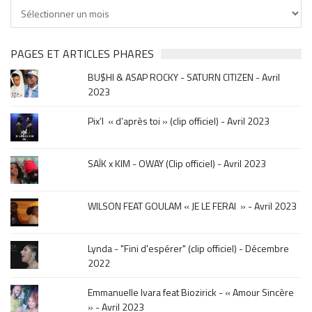
Tu
cherches
clip
&
PAGES ET ARTICLES PHARES
musique,
BU$HI & ASAP ROCKY - SATURN CITIZEN - Avril
click
2023
sur
le
Pix’l « d’après toi » (clip officiel) - Avril 2023
mois
de
la
SAÏK x KIM - OWAY (Clip officiel) - Avril 2023
sortie
.
WILSON FEAT GOULAM « JE LE FERAI » - Avril 2023
Lynda - "Fini d'espérer" (clip officiel) - Décembre
2022
Emmanuelle Ivara feat Biozirick - « Amour Sincère
» - Avril 2023