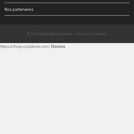
Nos partenaires
© 2020 Copyright Coqlakour - Tous droits réservés
https://shop.coqlakour.com/
Dismiss