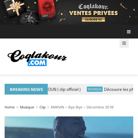
ADE440 – GRAMOUN ( clip officiel )
BREAKING NEWS
Découvre les photos de
CLIP
MUSIQUE
Home
Musique
Clip
MARVIN – Bye Bye – Décembre 2018