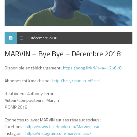
11 décembre 2018
MARVIN – Bye Bye – Décembre 2018
Disponible en téléchargement :
https://song.link/i/1444125678
Abonnes toi à ma chaine :
http://bit.ly/marvin-officiel
Real Video : Anthony Teror
Auteur/Compositeurs : Marvin
©OMP 2018
Connectes toi avec MARVIN sur ses réseaux sociaux :
Facebook :
https://www.facebook.com/Marvinmusic
Instagram :
https://instagram.com/marvinmusic/