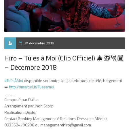
29 décembre 2018
Hiro – Tu es à Moi (Clip Officiel) 🎄🎁🎅🏾
– Décembre 2018
#TuEsÀMoi
disponible sur toutes les plateformes de téléchargement
➡️
http://smarturl.it/Tuesamoi
____
Composé par Dallas
Arrangement par Jhon Scorp
Réalisation: Dexter
Contact Booking Management // Relations Presse et Média :
0033624790296 ou managementhiro@gmail.com