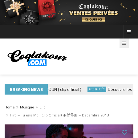
ADE440 – GRAMOUN ( clip officiel )
BREAKING NEWS
Découvre les photos 
CLIP
ACTUALITÉS
Home
Musique
Clip
Hiro – Tu es à Moi (Clip Officiel) 🎄🎁🎅🏾 – Décembre 2018