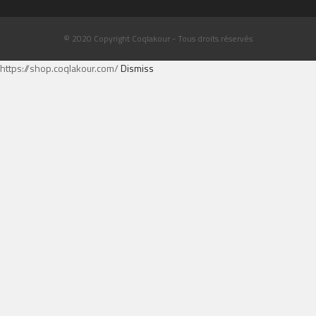
© 2020 Copyright Coqlakour - Tous droits réservés
https://shop.coqlakour.com/
Dismiss