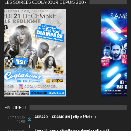
LES SOIRÉES COQLAKOUR DEPUIS 2007
69570155_10157394548208150_465733263449653
(1)
EN DIRECT
ADE440 – GRAMOUN ( clip officiel )
24/11/2025
16:08
Sega’’El nous dévoile son dernier clip « Si