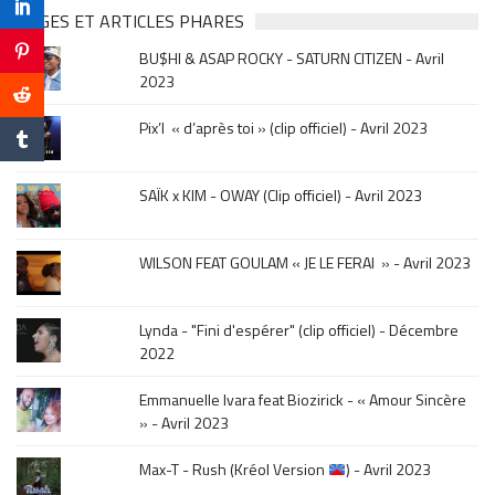
&
PAGES ET ARTICLES PHARES
musique,
BU$HI & ASAP ROCKY - SATURN CITIZEN - Avril
click
2023
sur
le
Pix’l « d’après toi » (clip officiel) - Avril 2023
mois
de
la
SAÏK x KIM - OWAY (Clip officiel) - Avril 2023
sortie
.
WILSON FEAT GOULAM « JE LE FERAI » - Avril 2023
Lynda - "Fini d'espérer" (clip officiel) - Décembre
2022
Emmanuelle Ivara feat Biozirick - « Amour Sincère
» - Avril 2023
Max-T - Rush (Kréol Version
) - Avril 2023