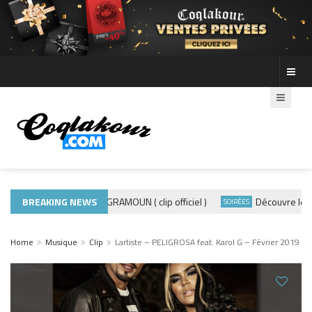
BREAKING NEWS
ADE440 – GRAMOUN ( clip officiel )
Découvre les phot
ACTUALITÉS
SOIRÉES
Home
Musique
Clip
Lartiste – PELIGROSA feat. Karol G – Février 2019