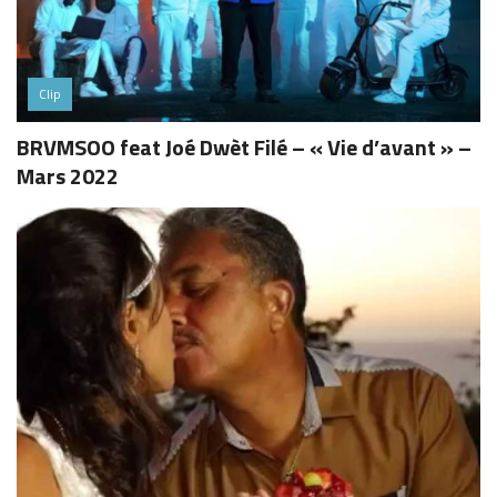
Clip
BRVMSOO feat Joé Dwèt Filé – « Vie d’avant » –
Mars 2022