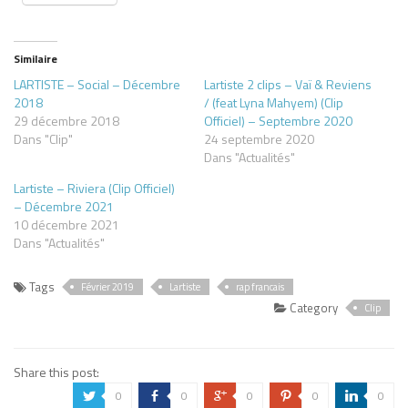
Similaire
LARTISTE – Social – Décembre
Lartiste 2 clips – Vaï & Reviens
2018
/ (feat Lyna Mahyem) (Clip
29 décembre 2018
Officiel) – Septembre 2020
Dans "Clip"
24 septembre 2020
Dans "Actualités"
Lartiste – Riviera (Clip Officiel)
– Décembre 2021
10 décembre 2021
Dans "Actualités"
Tags
Février 2019
Lartiste
rap francais
Category
Clip
Share this post:
0
0
0
0
0
a
b
c
d
j