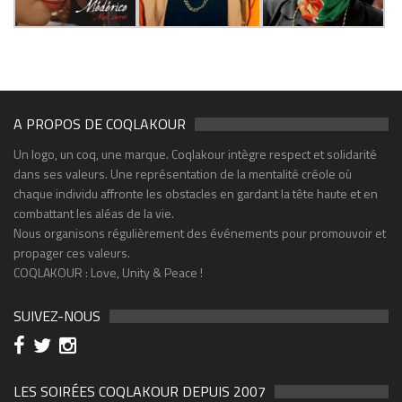
A PROPOS DE COQLAKOUR
Un logo, un coq, une marque. Coqlakour intègre respect et solidarité
dans ses valeurs. Une représentation de la mentalité créole où
chaque individu affronte les obstacles en gardant la tête haute et en
combattant les aléas de la vie.
Nous organisons régulièrement des événements pour promouvoir et
propager ces valeurs.
COQLAKOUR : Love, Unity & Peace !
SUIVEZ-NOUS
LES SOIRÉES COQLAKOUR DEPUIS 2007