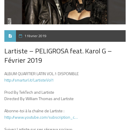
1 février 2019
Lartiste – PELIGROSA feat. Karol G –
Février 2019
ALBUM QUARTIER LATIN VOL.1 DISPONIBLE
http://smarturl.it/LartisteVol1
Prod By TekTech and Lartiste
Directed By William Thomas and Lartiste
Abonne-toi à la chaîne de Lartiste :
http://www.youtube.com/subscription_c…
Suivez Lartiste sur ses réseaux sociaux: