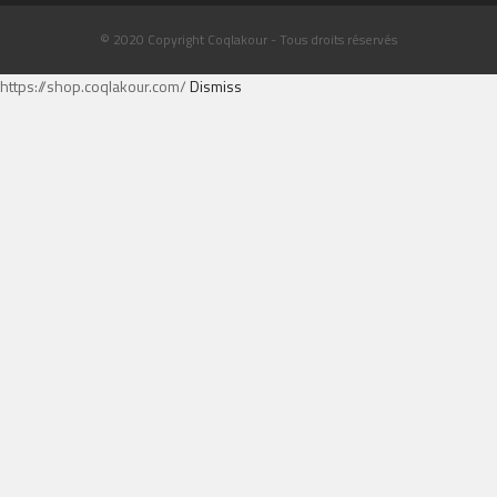
© 2020 Copyright Coqlakour - Tous droits réservés
https://shop.coqlakour.com/
Dismiss