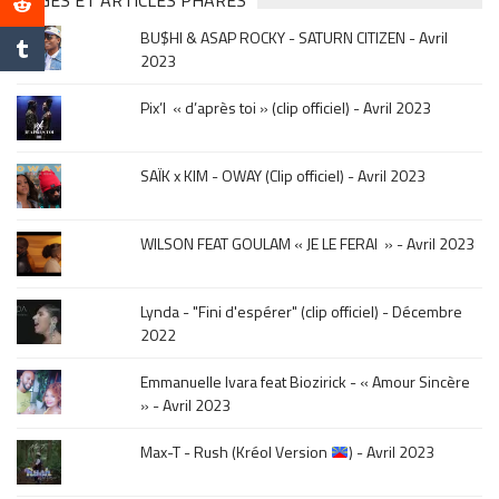
PAGES ET ARTICLES PHARES
musique,
BU$HI & ASAP ROCKY - SATURN CITIZEN - Avril
click
2023
sur
le
Pix’l « d’après toi » (clip officiel) - Avril 2023
mois
de
la
SAÏK x KIM - OWAY (Clip officiel) - Avril 2023
sortie
.
WILSON FEAT GOULAM « JE LE FERAI » - Avril 2023
Lynda - "Fini d'espérer" (clip officiel) - Décembre
2022
Emmanuelle Ivara feat Biozirick - « Amour Sincère
» - Avril 2023
Max-T - Rush (Kréol Version
) - Avril 2023