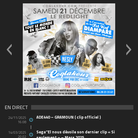
69570155_10157394548208150_465733263449653
(1)
EN DIRECT
ADE440 – GRAMOUN ( clip officiel )
24/11/2025
16:08
Sega’’El nous dévoile son dernier clip « Si
14/03/2025
20:02
seulement » – Mars 2025