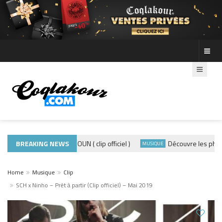
ADE440 – GRAMOUN ( clip officiel )
BREAKING NEWS
Découvre les photos d
CLIP
MUSIQUE
Home
Musique
Clip
SCH x Ninho – Prêt à partir (Clip officiel) – Mai 2019