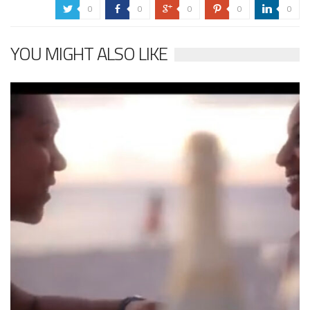
0
0
0
0
0
a
b
c
d
j
YOU MIGHT ALSO LIKE