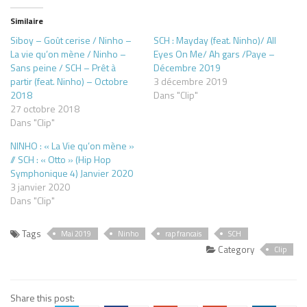
Similaire
Siboy – Goût cerise / Ninho –
SCH : Mayday (feat. Ninho)/ All
La vie qu’on mène / Ninho –
Eyes On Me/ Ah gars /Paye –
Sans peine / SCH – Prêt à
Décembre 2019
partir (feat. Ninho) – Octobre
3 décembre 2019
2018
Dans "Clip"
27 octobre 2018
Dans "Clip"
NINHO : « La Vie qu’on mène »
// SCH : « Otto » (Hip Hop
Symphonique 4) Janvier 2020
3 janvier 2020
Dans "Clip"
Tags
Mai 2019
Ninho
rap francais
SCH
Category
Clip
Share this post: