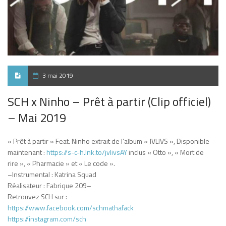
3 mai 2019
SCH x Ninho – Prêt à partir (Clip officiel)
– Mai 2019
« Prêt à partir » Feat. Ninho extrait de l’album « JVLIVS », Disponible
maintenant :
https://s-c-h.lnk.to/jvlivsAY
inclus « Otto », « Mort de
rire », « Pharmacie » et « Le code ».
–Instrumental : Katrina Squad
Réalisateur : Fabrique 209–
Retrouvez SCH sur :
https://www.facebook.com/schmathafack
https://instagram.com/sch