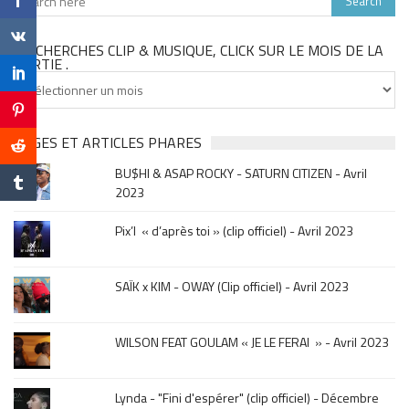
TU CHERCHES CLIP & MUSIQUE, CLICK SUR LE MOIS DE LA
SORTIE .
Tu
cherches
clip
&
PAGES ET ARTICLES PHARES
musique,
BU$HI & ASAP ROCKY - SATURN CITIZEN - Avril
click
2023
sur
le
Pix’l « d’après toi » (clip officiel) - Avril 2023
mois
de
la
SAÏK x KIM - OWAY (Clip officiel) - Avril 2023
sortie
.
WILSON FEAT GOULAM « JE LE FERAI » - Avril 2023
Lynda - "Fini d'espérer" (clip officiel) - Décembre