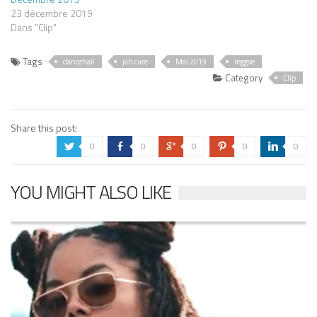
23 décembre 2019
Dans "Clip"
Tags
dancehall
jah cure
Mai 2019
reggae
Category
Clip
Share this post:
0
0
0
0
0
a
b
c
d
j
YOU MIGHT ALSO LIKE