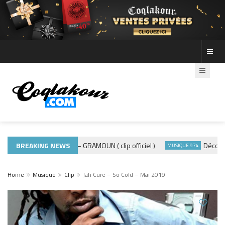
BREAKING NEWS
ADE440 – GRAMOUN ( clip officiel )
Découvre le
MUSIQUE 974
MUSIQUE 974
Home
Musique
Clip
Jah Cure – So Cold – Mai 2019