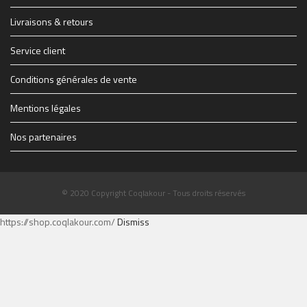
1914347_1228083069627_1579928_n.jpg
THE-FINAL-Flyer-recto-WEB.jpg
Livraisons & retours
Service client
Conditions générales de vente
Mentions légales
Nos partenaires
© 2020 Copyright Coqlakour - Tous droits réservés
https://shop.coqlakour.com/
Dismiss