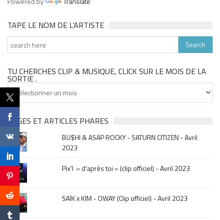
Powered by
Translate
TAPE LE NOM DE L’ARTISTE
TU CHERCHES CLIP & MUSIQUE, CLICK SUR LE MOIS DE LA
SORTIE .
Tu
cherches
clip
&
PAGES ET ARTICLES PHARES
musique,
BU$HI & ASAP ROCKY - SATURN CITIZEN - Avril
click
2023
sur
le
Pix’l « d’après toi » (clip officiel) - Avril 2023
mois
de
la
SAÏK x KIM - OWAY (Clip officiel) - Avril 2023
sortie
.