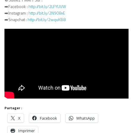
➡️Facebook :
http://bit.ly/2LFYUVW
➡️Instagram :
http://bit.ly/2N908xE
➡️Snapchat :
http://bit.ly/2wquKB8
Partager :
X
Facebook
WhatsApp
Imprimer