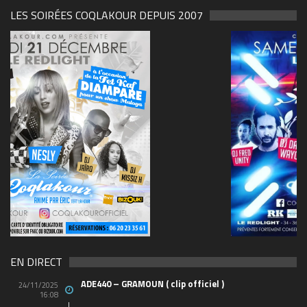
LES SOIRÉES COQLAKOUR DEPUIS 2007
69570155_10157394548208150_465733263449653
(1)
EN DIRECT
ADE440 – GRAMOUN ( clip officiel )
24/11/2025
16:08