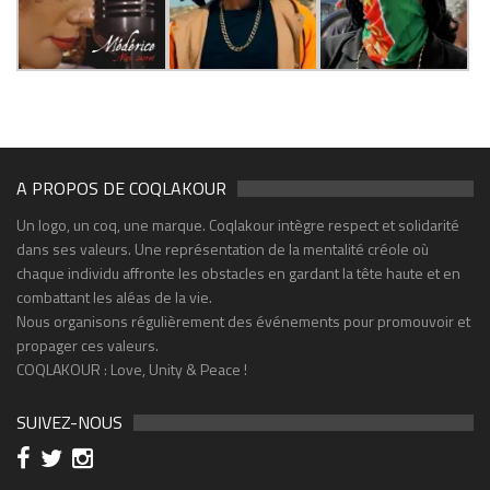
A PROPOS DE COQLAKOUR
Un logo, un coq, une marque. Coqlakour intègre respect et solidarité
dans ses valeurs. Une représentation de la mentalité créole où
chaque individu affronte les obstacles en gardant la tête haute et en
combattant les aléas de la vie.
Nous organisons régulièrement des événements pour promouvoir et
propager ces valeurs.
COQLAKOUR : Love, Unity & Peace !
SUIVEZ-NOUS