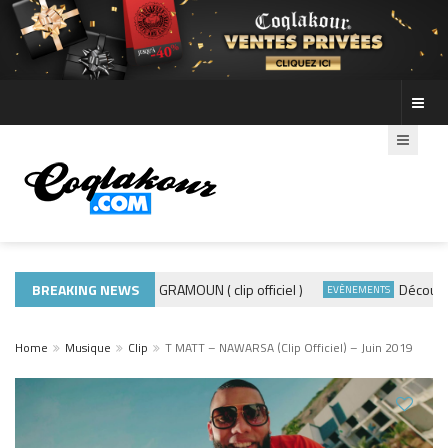
BREAKING NEWS
ADE440 – GRAMOUN ( clip officiel )
Découvre les
USIQUE 974
EVÈNEMENTS
Home
Musique
Clip
T MATT – NAWARSA (Clip Officiel) – Juin 2019