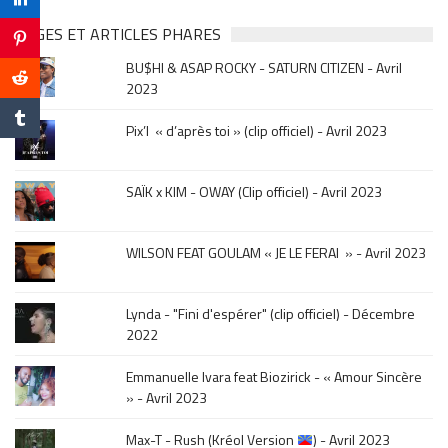
clip
&
PAGES ET ARTICLES PHARES
musique,
BU$HI & ASAP ROCKY - SATURN CITIZEN - Avril
click
2023
sur
le
Pix’l « d’après toi » (clip officiel) - Avril 2023
mois
de
la
SAÏK x KIM - OWAY (Clip officiel) - Avril 2023
sortie
.
WILSON FEAT GOULAM « JE LE FERAI » - Avril 2023
Lynda - "Fini d'espérer" (clip officiel) - Décembre
2022
Emmanuelle Ivara feat Biozirick - « Amour Sincère
» - Avril 2023
Max-T - Rush (Kréol Version
) - Avril 2023