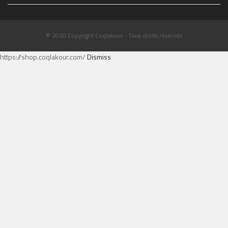
© 2020 Copyright Coqlakour - Tous droits réservés
https://shop.coqlakour.com/
Dismiss