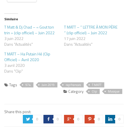
Similaire
T Matt & Dj Chad – « Gout ton
T MATT – ‘’ LETTRE À MON PÈRE
trin » (clip officiel) – Juin 2022
‘’ (clip officiel) – Juin 2022
3 juin 2022
17 juin 2022
Dans "Actualités"
Dans "Actualités"
T MATT – Ha Putain Hé (Clip
Officiel) – Avril 2020
3 avril 2020
Dans "Clip"
Tags
974
Juin 2019
rap francais
T MATT
Category
Clip
Musique
Share this post:
0
0
0
0
0
a
b
c
d
j