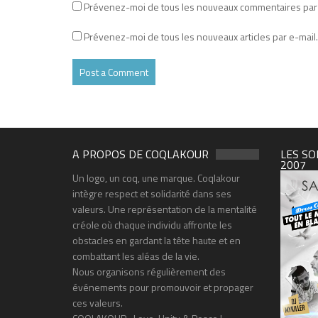
Prévenez-moi de tous les nouveaux commentaires par 
Prévenez-moi de tous les nouveaux articles par e-mail.
A PROPOS DE COQLAKOUR
LES SO
2007
Un logo, un coq, une marque. Coqlakour
intègre respect et solidarité dans ses
valeurs. Une représentation de la mentalité
créole où chaque individu affronte les
obstacles en gardant la tête haute et en
combattant les aléas de la vie.
Nous organisons régulièrement des
événements pour promouvoir et propager
ces valeurs.