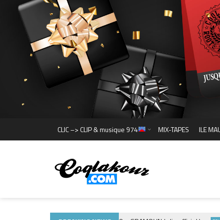
CLIC –> CLIP & musique 974
MIX-TAPES
ILE MA