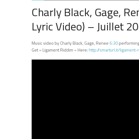
Charly Black, Gage, R
Lyric Video) – Juillet 2
Music video by Charly Black, Gage, Renee
6:30
performing 
Get « Ligament Riddim » Here:
http://smarturl.it/ligament-