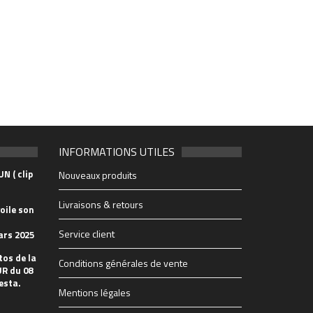
INFORMATIONS UTILES
N ( clip
Nouveaux produits
Livraisons & retours
oile son
Service client
ars 2025
tos de la
Conditions générales de vente
R du 08
esta.
Mentions légales