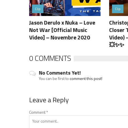
Clip
Clip
Jason Derulo x Nuka – Love
Christo
Not War [Official Music
Closer 
Video] – Novembre 2020
Video) 
💥✨✨
0 COMMENTS
No Comments Yet!
You can be first to
comment this post!
Leave a Reply
Comment
*