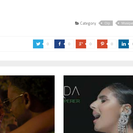
Category
Clip
Musiqu
0
0
0
0
a
b
c
d
j