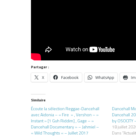
Partager :
X
Facebook
WhatsApp
Im
Similaire
Écoute la sélection Reggae-Dancehall
Dancehall Mi
avec Aidonia – « Fire » , Vershon – »
Dancehall 20
Instant » [1 Guh Riddim] , Gage – »
by OSOCITY –
Dancehall Documentary » – Jahmiel –
18 juillet 20
« Wild Thoughts « – Juillet 2017
Dans "Actuali