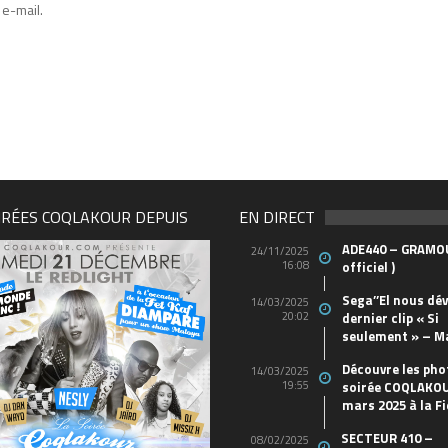
e-mail.
IRÉES COQLAKOUR DEPUIS
EN DIRECT
ADE440 – GRAMOU
24/11/2025
16:08
officiel )
Sega’’El nous dév
14/03/2025
20:02
dernier clip « Si
seulement » – M
Découvre les pho
14/03/2025
19:55
soirée COQLAKOU
mars 2025 à la Fi
SECTEUR 410 –
08/02/2025