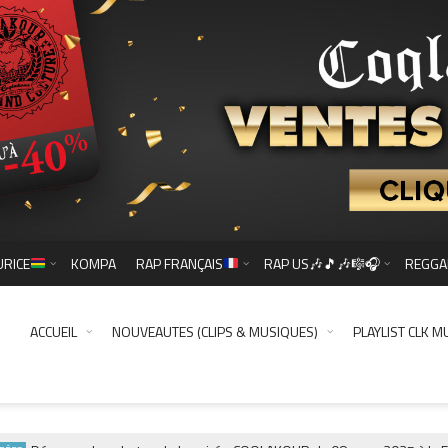
URICE
KOMPA
RAP FRANÇAIS
RAP US🎶🎵🎶🎼🎧
REGGA
ACCUEIL
NOUVEAUTES (CLIPS & MUSIQUES)
PLAYLIST CLK M