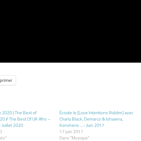
primer
x 2020 | The Best of
Écoute le [Love Intentions Riddim] avec
20 // The Best Of UK Afro –
Charly Black, Demarco & Ishawna,
 Juillet 2020
Konshens …- Juin 2017
20
17 juin 2017
tés"
Dans "Musique"