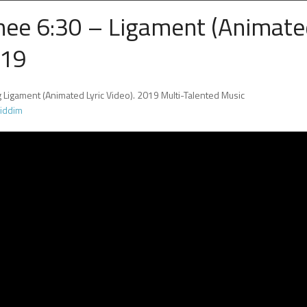
enee 6:30 – Ligament (Animat
019
Ligament (Animated Lyric Video). 2019 Multi-Talented Music
riddim