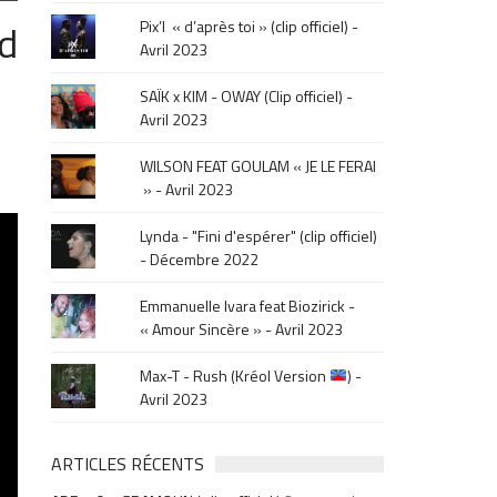
le
ed
Pix’l « d’après toi » (clip officiel) -
mois
Avril 2023
de
la
SAÏK x KIM - OWAY (Clip officiel) -
sortie
Avril 2023
.
WILSON FEAT GOULAM « JE LE FERAI
» - Avril 2023
Lynda - "Fini d'espérer" (clip officiel)
- Décembre 2022
Emmanuelle Ivara feat Biozirick -
« Amour Sincère » - Avril 2023
Max-T - Rush (Kréol Version
) -
Avril 2023
ARTICLES RÉCENTS