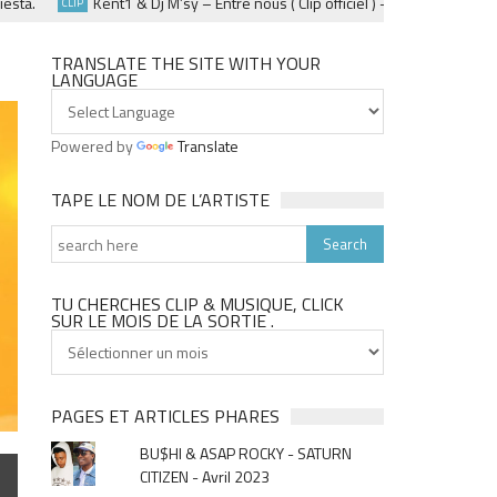
.
Kent1 & Dj M’sy – Entre nous ( Clip officiel ) – Fevrier 2025
CLIP
CLIP
TRANSLATE THE SITE WITH YOUR
LANGUAGE
Powered by
Translate
TAPE LE NOM DE L’ARTISTE
TU CHERCHES CLIP & MUSIQUE, CLICK
SUR LE MOIS DE LA SORTIE .
Tu
cherches
clip
&
PAGES ET ARTICLES PHARES
musique,
BU$HI & ASAP ROCKY - SATURN
click
CITIZEN - Avril 2023
sur