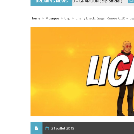
BREAKING NEWS
ADE440 – GRAMOUN ( clip officiel )
ACTUALITÉS
SOIRÉES
Home
Musique
Clip
Charly Black, Gage, Renee 6:30 – Li
21 juillet 2019