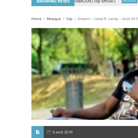
BREAKING NEWS
ADE440 – GRAMOUN ( clip officiel )
Déco
CLIP
MUSIQUE
Home
Musique
Clip
Dosseh – Canal ft. Landy – Août 201
9 août 2019