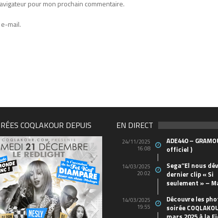
navigateur pour mon prochain commentaire.
e-mail.
IRÉES COQLAKOUR DEPUIS
EN DIRECT
ADE440 – GRAMOU
24/11/2025
16:08
officiel )
Sega’’El nous dév
14/03/2025
20:02
dernier clip « Si
seulement » – M
Découvre les pho
14/03/2025
19:55
soirée COQLAKOU
mars 2025 à la Fi