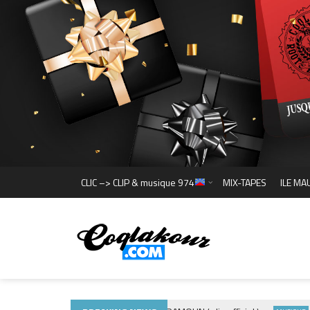
CLIC –> CLIP & musique 974
MIX-TAPES
ILE MA