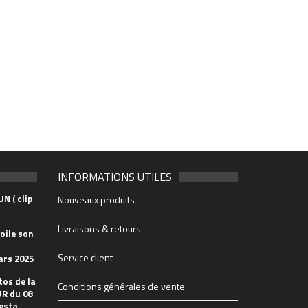
INFORMATIONS UTILES
N ( clip
Nouveaux produits
Livraisons & retours
oile son
Service client
ars 2025
tos de la
Conditions générales de vente
R du 08
esta.