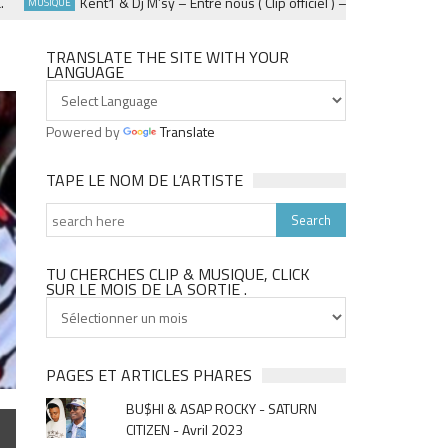
Kent1 & Dj M’sy – Entre nous ( Clip officiel ) – Fevrier 2025
MUSIQUE
SOIR
TRANSLATE THE SITE WITH YOUR
LANGUAGE
Powered by
Translate
TAPE LE NOM DE L’ARTISTE
TU CHERCHES CLIP & MUSIQUE, CLICK
SUR LE MOIS DE LA SORTIE .
Tu
cherches
clip
&
PAGES ET ARTICLES PHARES
musique,
BU$HI & ASAP ROCKY - SATURN
click
CITIZEN - Avril 2023
sur