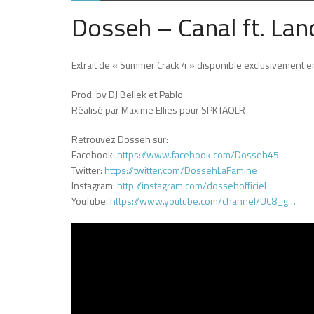
Dosseh – Canal ft. La
Extrait de « Summer Crack 4 » disponible exclusivement en
Prod. by DJ Bellek et Pablo
Réalisé par Maxime Ellies pour SPKTAQLR
Retrouvez Dosseh sur:
Facebook:
https://www.facebook.com/Dosseh45
Twitter:
https://twitter.com/DossehLaFamine
Instagram:
http://instagram.com/dossehofficiel
YouTube:
https://www.youtube.com/channel/UC8_g…