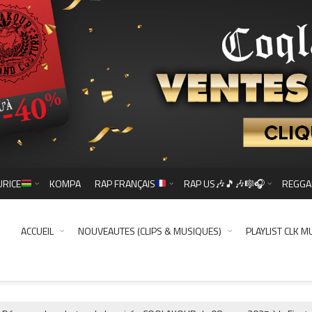
URICE
KOMPA
RAP FRANÇAIS
RAP US🎶🎵🎶🎼🎧
REGGA
ACCUEIL
NOUVEAUTES (CLIPS & MUSIQUES)
PLAYLIST CLK M