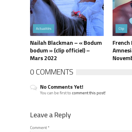
Actualités
Clip
Nailah Blackman – « Bodum
French
bodum » (clip officiel) –
Amnesia
Mars 2022
Novemb
0 COMMENTS
No Comments Yet!
You can be first to
comment this post!
Leave a Reply
Comment
*