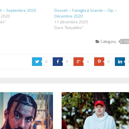
5 – Septembre 2020
Dosseh – Famiglia è Grande – Clip –
 2020
Décembre 2020
tés"
17 décembre 2020
Dans "Actualités"
Category
Cli
0
0
0
0
a
b
c
d
j