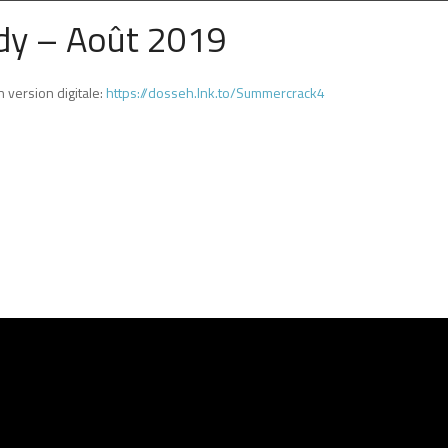
ndy – Août 2019
 version digitale:
https://dosseh.lnk.to/Summercrack4