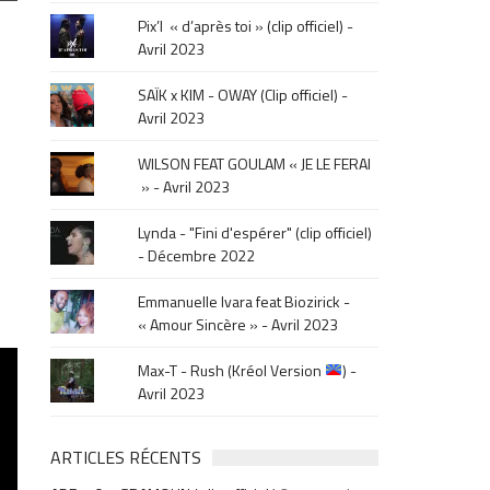
le
Pix’l « d’après toi » (clip officiel) -
mois
Avril 2023
de
la
SAÏK x KIM - OWAY (Clip officiel) -
sortie
Avril 2023
.
WILSON FEAT GOULAM « JE LE FERAI
» - Avril 2023
Lynda - "Fini d'espérer" (clip officiel)
- Décembre 2022
Emmanuelle Ivara feat Biozirick -
« Amour Sincère » - Avril 2023
Max-T - Rush (Kréol Version
) -
Avril 2023
ARTICLES RÉCENTS