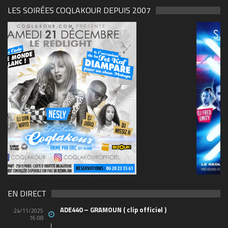
LES SOIRÉES COQLAKOUR DEPUIS 2007
69570155_10157394548208150_465733263449653
(1)
EN DIRECT
ADE440 – GRAMOUN ( clip officiel )
24/11/2025
16:08