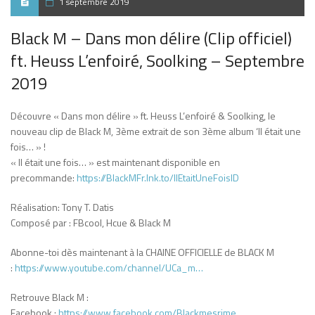
1 septembre 2019
Black M – Dans mon délire (Clip officiel)
ft. Heuss L’enfoiré, Soolking – Septembre
2019
Découvre « Dans mon délire » ft. Heuss L’enfoiré & Soolking, le
nouveau clip de Black M, 3ème extrait de son 3ème album ‘Il était une
fois… » !
« Il était une fois… » est maintenant disponible en
precommande:
https://BlackMFr.lnk.to/IlEtaitUneFoisID
Réalisation: Tony T. Datis
Composé par : FBcool, Hcue & Black M
Abonne-toi dès maintenant à la CHAINE OFFICIELLE de BLACK M
:
https://www.youtube.com/channel/UCa_m…
Retrouve Black M :
Facebook :
https://www.facebook.com/Blackmesrime…