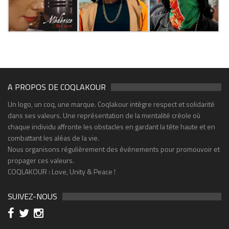
A PROPOS DE COQLAKOUR
Un logo, un coq, une marque. Coqlakour intègre respect et solidarité
dans ses valeurs. Une représentation de la mentalité créole où
chaque individu affronte les obstacles en gardant la tête haute et en
combattant les aléas de la vie.
Nous organisons régulièrement des événements pour promouvoir et
propager ces valeurs.
COQLAKOUR : Love, Unity & Peace !
SUIVEZ-NOUS