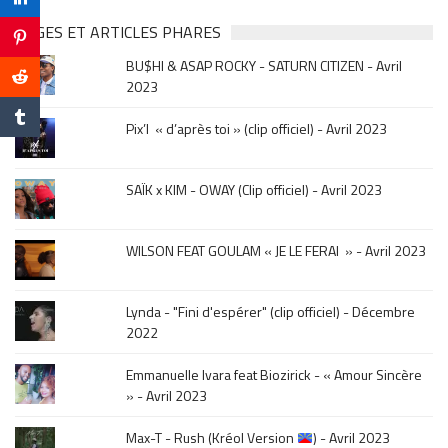
clip
&
PAGES ET ARTICLES PHARES
musique,
BU$HI & ASAP ROCKY - SATURN CITIZEN - Avril
click
2023
sur
le
Pix’l « d’après toi » (clip officiel) - Avril 2023
mois
de
la
SAÏK x KIM - OWAY (Clip officiel) - Avril 2023
sortie
.
WILSON FEAT GOULAM « JE LE FERAI » - Avril 2023
Lynda - "Fini d'espérer" (clip officiel) - Décembre
2022
Emmanuelle Ivara feat Biozirick - « Amour Sincère
» - Avril 2023
Max-T - Rush (Kréol Version
) - Avril 2023