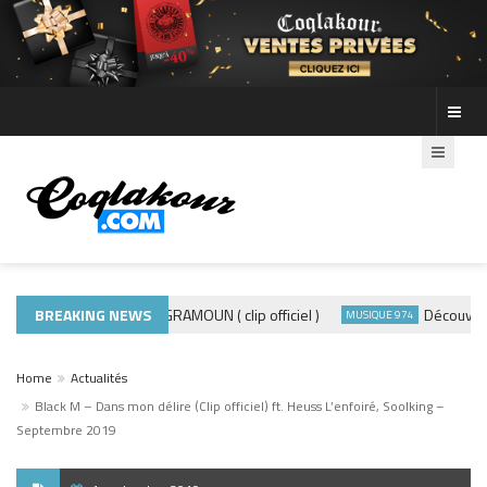
BREAKING NEWS
ADE440 – GRAMOUN ( clip officiel )
Découvre les 
ACTUALITÉS
MUSIQUE 974
Home
Actualités
Black M – Dans mon délire (Clip officiel) ft. Heuss L’enfoiré, Soolking –
Septembre 2019