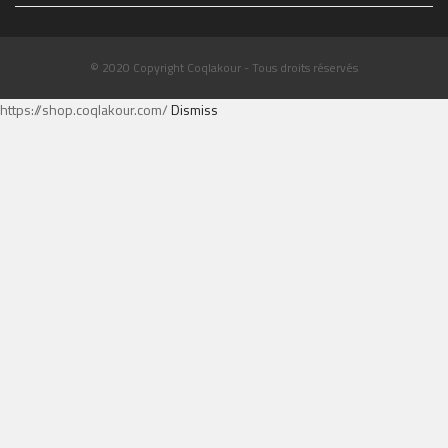
© 2020 Copyright Coqlakour - Tous droits réservés
https://shop.coqlakour.com/
Dismiss