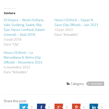
Similaire
93 Empire – Woah (Sofiane,
Heuss L’Enfoiré – Saiyan ft.
Vald, Soolking, Sadek, Mac
Gazo (Clip Officiel) – Juin 2023
Tyer, Heuss L’enfoiré, Kalash
10 juin 2023
Criminel) – Août 2018
Dans "Actualités"
3 août 2018
Dans "Clip"
Heuss L’Enfoiré – La
Marseillaise ft. Ninho (Clip
Officiel) – Novembre 2022
4 novembre 2022
Dans "Actualités"
Category
Actualités
Share this post:
0
0
0
0
0
a
b
c
d
j