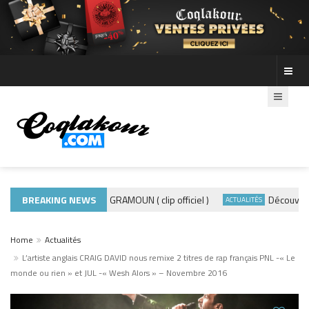
BREAKING NEWS
ADE440 – GRAMOUN ( clip officiel )
Découvre les 
ACTUALITÉS
ACTUALITÉS
Home
Actualités
L’artiste anglais CRAIG DAVID nous remixe 2 titres de rap français PNL -« Le
monde ou rien » et JUL -« Wesh Alors » – Novembre 2016