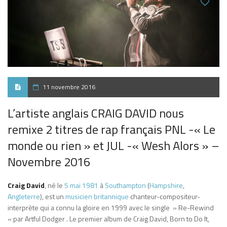
11 novembre 2016
L’artiste anglais CRAIG DAVID nous
remixe 2 titres de rap français PNL -« Le
monde ou rien » et JUL -« Wesh Alors » –
Novembre 2016
Craig David
, né le
5
mai
1981
à
Southampton
(
Hampshire
,
Angleterre
), est un
musicien
britannique
chanteur-compositeur-
interprète qui a connu la gloire en 1999 avec le single » Re-Rewind
« par Artful Dodger . Le premier album de Craig David, Born to Do It,