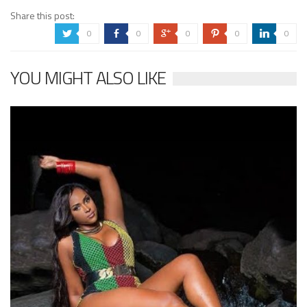
Share this post:
0
0
0
0
0
a
b
c
d
j
YOU MIGHT ALSO LIKE