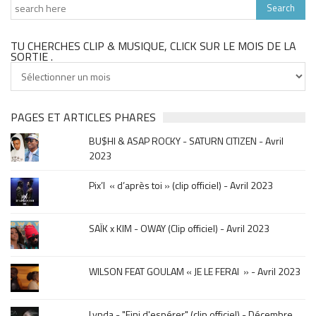
TU CHERCHES CLIP & MUSIQUE, CLICK SUR LE MOIS DE LA
SORTIE .
Tu
cherches
clip
&
PAGES ET ARTICLES PHARES
musique,
BU$HI & ASAP ROCKY - SATURN CITIZEN - Avril
click
2023
sur
le
Pix’l « d’après toi » (clip officiel) - Avril 2023
mois
de
la
SAÏK x KIM - OWAY (Clip officiel) - Avril 2023
sortie
.
WILSON FEAT GOULAM « JE LE FERAI » - Avril 2023
Lynda - "Fini d'espérer" (clip officiel) - Décembre