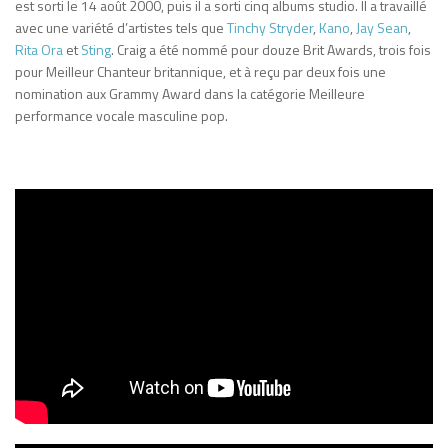
est sorti le 14 août 2000, puis il a sorti cinq albums studio. Il a travaillé
avec une variété d’artistes tels que
Tinchy Stryder
,
Kano
,
Jay Sean
,
Rita Ora
et
Sting
. Craig a été nommé pour douze Brit Awards, trois fois
pour Meilleur Chanteur britannique, et à reçu par deux fois une
nomination aux Grammy Award dans la catégorie Meilleure
performance vocale masculine pop.