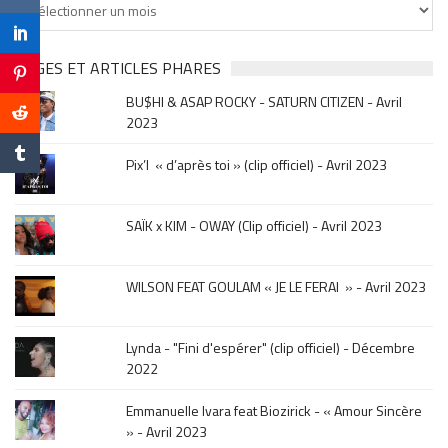
cherches
clip
&
PAGES ET ARTICLES PHARES
musique,
BU$HI & ASAP ROCKY - SATURN CITIZEN - Avril
click
2023
sur
le
Pix’l « d’après toi » (clip officiel) - Avril 2023
mois
de
la
SAÏK x KIM - OWAY (Clip officiel) - Avril 2023
sortie
.
WILSON FEAT GOULAM « JE LE FERAI » - Avril 2023
Lynda - "Fini d'espérer" (clip officiel) - Décembre
2022
Emmanuelle Ivara feat Biozirick - « Amour Sincère
» - Avril 2023