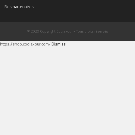
Nos partenaires
© 2020 Copyright Coqlakour - Tous droits réservés
https://shop.coqlakour.com/
Dismiss