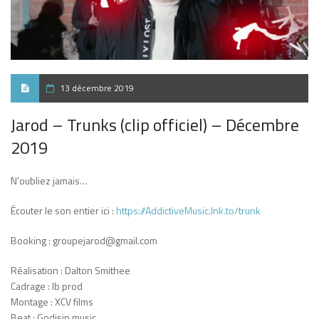
13 décembre 2019
Jarod – Trunks (clip officiel) – Décembre
2019
N’oubliez jamais…
Écouter le son entier ici :
https://AddictiveMusic.lnk.to/trunk
Booking : groupejarod@gmail.com
Réalisation : Dalton Smithee
Cadrage : Ib prod
Montage : XCV films
Beat : Godisin music