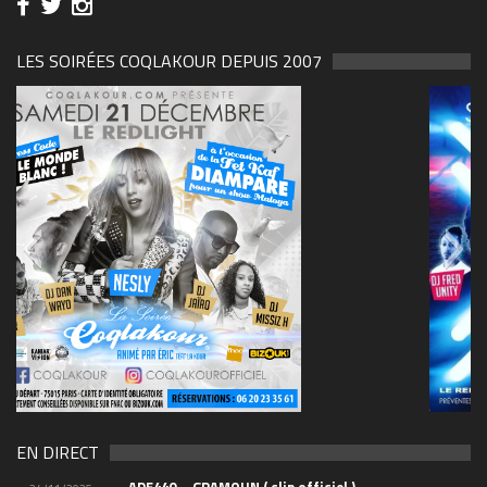
LES SOIRÉES COQLAKOUR DEPUIS 2007
69570155_10157394548208150_465733263449653
(1)
EN DIRECT
ADE440 – GRAMOUN ( clip officiel )