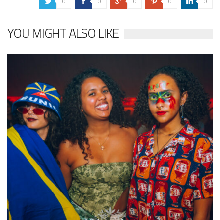
0
0
0
0
0
a
b
c
d
j
YOU MIGHT ALSO LIKE