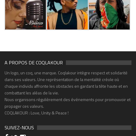
A PROPOS DE COQLAKOUR
Un logo, un coq, une marque. Coqlakour intègre respect et solidarité
dans ses valeurs. Une représentation de la mentalité créole où
chaque individu affronte les obstacles en gardant la tête haute et en
combattant les aléas de la vie.
Nous organisons régulièrement des événements pour promouvoir et
propager ces valeurs.
COQLAKOUR : Love, Unity & Peace !
SUIVEZ-NOUS