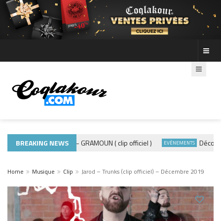
BREAKING NEWS
ADE440 – GRAMOUN ( clip officiel )
Découvre le
MUSIQUE 974
EVÈNEMENTS
Home
Musique
Clip
Jarod – Trunks (clip officiel) – Décembre 2019