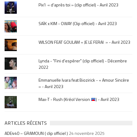
le
Pix’l « d’après toi » (clip officiel) - Avril 2023
mois
de
la
SAÏK x KIM - OWAY (Clip officiel) - Avril 2023
sortie
.
WILSON FEAT GOULAM « JE LE FERAI » - Avril 2023
Lynda - "Fini d'espérer" (clip officiel) - Décembre
2022
Emmanuelle Ivara feat Biozirick - « Amour Sincère
» - Avril 2023
Max-T - Rush (Kréol Version
) - Avril 2023
ARTICLES RÉCENTS
ADE440 – GRAMOUN ( clip officiel )
24 novembre 2025