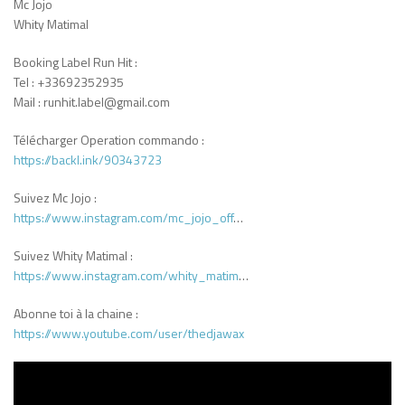
Mc Jojo
Whity Matimal
Booking Label Run Hit :
Tel : +33692352935
Mail : runhit.label@gmail.com
Télécharger Operation commando :
https://backl.ink/90343723
Suivez Mc Jojo :
https://www.instagram.com/mc_jojo_off
…
Suivez Whity Matimal :
https://www.instagram.com/whity_matim
…
Abonne toi à la chaine :
https://www.youtube.com/user/thedjawax