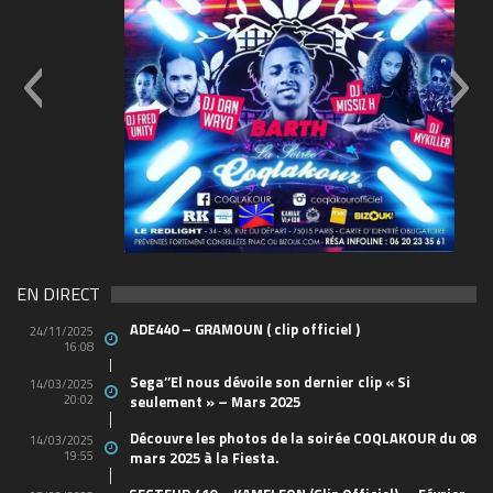
69570155_10157394548208150_465733263449653
(1)
EN DIRECT
ADE440 – GRAMOUN ( clip officiel )
24/11/2025
16:08
Sega’’El nous dévoile son dernier clip « Si
14/03/2025
20:02
seulement » – Mars 2025
Découvre les photos de la soirée COQLAKOUR du 08
14/03/2025
19:55
mars 2025 à la Fiesta.