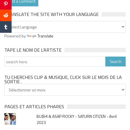
TRANSLATE THE SITE WITH YOUR LANGUAGE
Powered by
Translate
TAPE LE NOM DE L’ARTISTE
TU CHERCHES CLIP & MUSIQUE, CLICK SUR LE MOIS DE LA
SORTIE .
Tu
cherches
clip
&
PAGES ET ARTICLES PHARES
musique,
BU$HI & ASAP ROCKY - SATURN CITIZEN - Avril
click
2023
sur