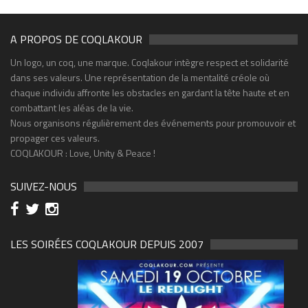
A PROPOS DE COQLAKOUR
Un logo, un coq, une marque. Coqlakour intègre respect et solidarité
dans ses valeurs. Une représentation de la mentalité créole où
chaque individu affronte les obstacles en gardant la tête haute et en
combattant les aléas de la vie.
Nous organisons régulièrement des événements pour promouvoir et
propager ces valeurs.
COQLAKOUR : Love, Unity & Peace !
SUIVEZ-NOUS
LES SOIRÉES COQLAKOUR DEPUIS 2007