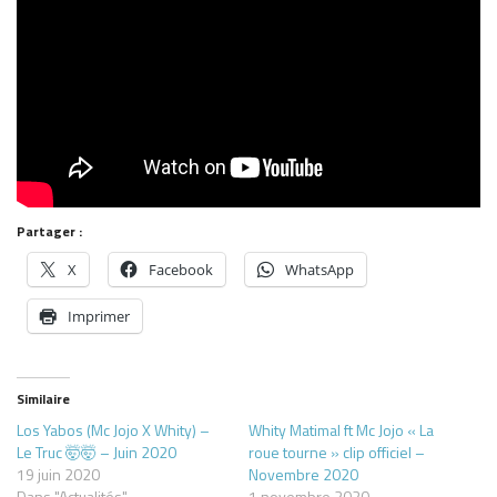
Partager :
X
Facebook
WhatsApp
Imprimer
Similaire
Los Yabos (Mc Jojo X Whity) –
Whity Matimal ft Mc Jojo « La
Le Truc 🤯🤯 – Juin 2020
roue tourne » clip officiel –
19 juin 2020
Novembre 2020
Dans "Actualités"
1 novembre 2020