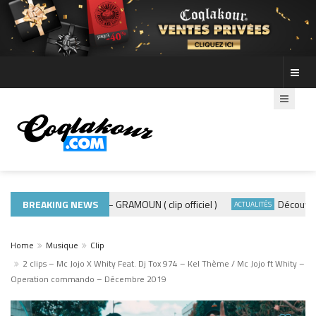
BREAKING NEWS
ADE440 – GRAMOUN ( clip officiel )
Découvre les
MUSIQUE 974
ACTUALITÉS
Home
Musique
Clip
2 clips – Mc Jojo X Whity Feat. Dj Tox 974 – Kel Thème / Mc Jojo ft Whity –
Operation commando – Décembre 2019