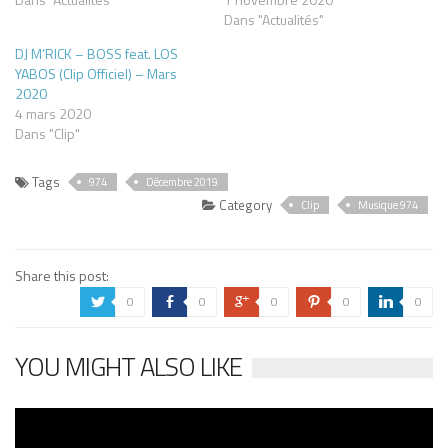
Dans "Actualités"
DJ M’RICK – BOSS feat. LOS
YABOS (Clip Officiel) – Mars
2020
4 mars 2020
Dans "Clip"
Tags
974
Décembre 2019
Category
Clip
Musique 974
Share this post:
0
0
0
0
0
a
b
c
d
j
YOU MIGHT ALSO LIKE