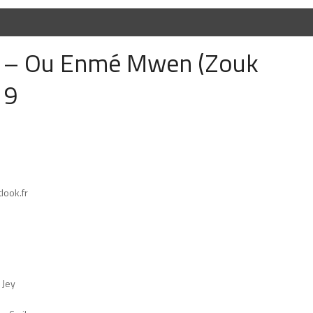
g – Ou Enmé Mwen (Zouk
19
look.fr
 Jey