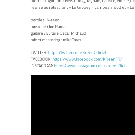
merci au figurants : Nels boogy, Myriam, Fabrice, Noélie,Tom
réalisé au retsaurant « Le Groovy » carribean food et « L
paroles : k-reen
musique : Jim Rama
guitare : Guitare Oscar Michaud
mix et mastering : mikeEmax
TWITTER:
https://twitter.com/KreenOfficiel
FACEBOOK:
https://www.facebook.com/KReenFR/
INSTAGRAM:
https://www.instagram.com/kreenoffici…