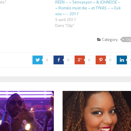
tés"
REEN – « Sensasyon » & JOHNDOE –
« Roméo must die » et TYKAS – « Evè
vou » – 2017
5 avril 2017
Dans "Clip"
Category
Cli
0
0
0
0
a
b
c
d
j