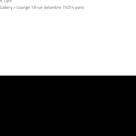
, Cyril
a Gallery » Lounge 18 rue delambre 75014 paris