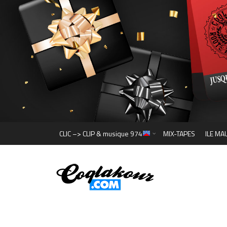
CLIC –> CLIP & musique 974
MIX-TAPES
ILE MA