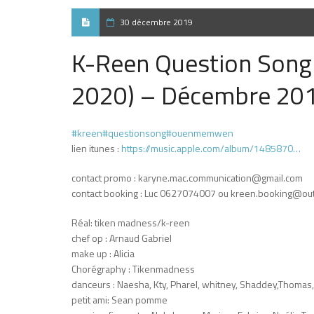
30 décembre 2019
K-Reen Question Son
2020) – Décembre 20
#kreen
#questionsong
#ouenmemwen
lien itunes :
https://music.apple.com/album/1485870…
contact promo : karyne.mac.communication@gmail.com
contact booking : Luc 0627074007 ou kreen.booking@out
Réal: tiken madness/k-reen
chef op : Arnaud Gabriel
make up : Alicia
Chorégraphy : Tikenmadness
danceurs : Naesha, Kty, Pharel, whitney, Shaddey,Thomas,
petit ami: Sean pomme