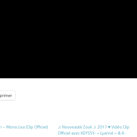
primer
– Mona Lisa (Clip Officiel)
♫ Nouveauté Zouk ♫ 2017 ♥ Vidéo Clip
Officiel avec KEYSSY- « Lyanné » & K-