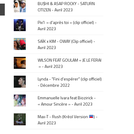
BU$HI & ASAP ROCKY - SATURN
click
CITIZEN - Avril 2023
sur
le
Pix’l « d’après toi » (clip officiel) -
mois
Avril 2023
de
la
SAÏK x KIM - OWAY (Clip officiel) -
sortie
Avril 2023
.
WILSON FEAT GOULAM « JE LE FERAI
» - Avril 2023
Lynda - "Fini d'espérer" (clip officiel)
- Décembre 2022
Emmanuelle Ivara feat Biozirick -
« Amour Sincère » - Avril 2023
Max-T - Rush (Kréol Version
) -
Avril 2023