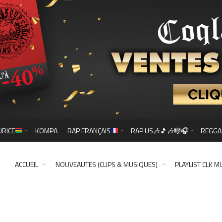
URICE
KOMPA
RAP FRANÇAIS
RAP US🎶🎵🎶🎼🎧
REGGA
ACCUEIL
NOUVEAUTES (CLIPS & MUSIQUES)
PLAYLIST CLK M