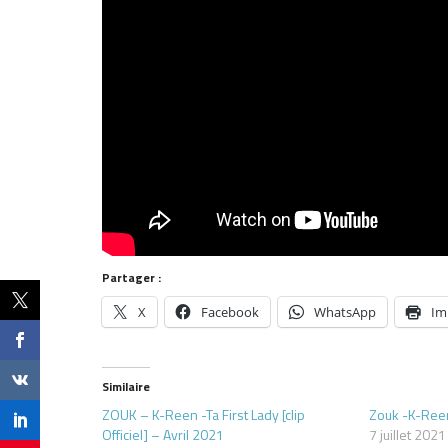
Partager :
X
Facebook
WhatsApp
Im
Similaire
ZOUK – K-Reen -Ta First Lady [clip
Zouk -K-Reen 
Officiel] – Avril 2021
7 juillet 2021