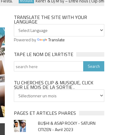
ta.
Kent1 & Dj M’sy – Entre nous ( Clip officiel ) – Fevrier 2025
MUSIQUE
TRANSLATE THE SITE WITH YOUR
LANGUAGE
Powered by
Translate
TAPE LE NOM DE L’ARTISTE
TU CHERCHES CLIP & MUSIQUE, CLICK
SUR LE MOIS DE LA SORTIE .
Tu
cherches
clip
&
PAGES ET ARTICLES PHARES
musique,
BU$HI & ASAP ROCKY - SATURN
click
CITIZEN - Avril 2023
sur