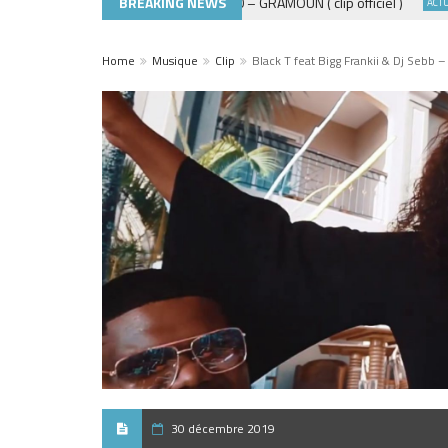
BREAKING NEWS
ADE440 – GRAMOUN ( clip officiel )
ACTUALITÉS
ACTUALITÉ
Home
Musique
Clip
Black T feat Bigg Frankii & Dj Sebb
30 décembre 2019