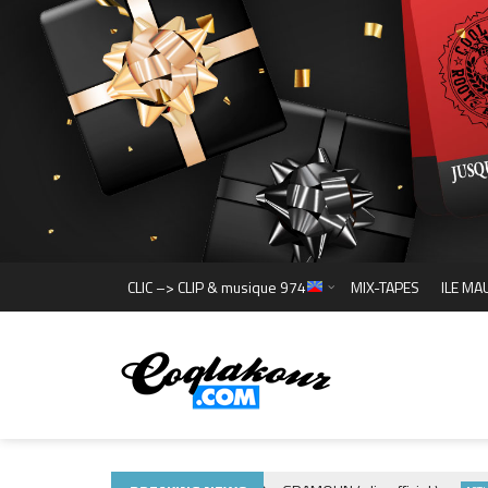
CLIC –> CLIP & musique 974
MIX-TAPES
ILE MA