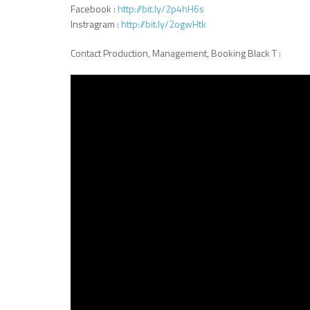
Facebook :
http://bit.ly/2p4hH6s
Instragram :
http://bit.ly/2ogwHtk
Contact Production, Management, Booking Black T :