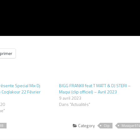
primer
résente Special Mix Dj
BIGG FRANKII feat T MATT & DJ STERI –
e Coqlakour 22 Février
Maqui (clip officiel) – Avril 2023
9 avril 2023
020
Dans "Actualités"
ue"
Category
EBB
Clip
Musique 97