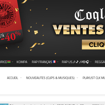
URICE
KOMPA
RAP FRANÇAIS
RAP US🎶🎵🎶🎼🎧
REGGA
ACCUEIL
NOUVEAUTES (CLIPS & MUSIQUES)
PLAYLIST CLK M