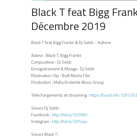
Black T feat Bigg Frank
Décembre 2019
Black T feat Bigg Frankii & Dj Sebb – Kafrine
Auteur : Black T, Bigg Frankii
Compositeur : Dj Sebb
Enregistrement & Mixage : Dj Sebb
Réalisation Clip : Built Media Film
Production : Mafia Endemik Music Group
Téléchargements et streaming :
https://backl.ink/109339
Suivez Dj Sebb :
Facebook :
http://bit.ly/2l2X85r
Instagram :
http://bit.ly/2klSxyu
Suivez Black T :