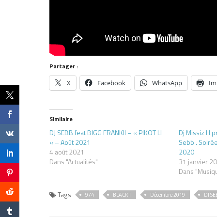
Partager :
X
Facebook
WhatsApp
Im
Similaire
DJ SEBB feat BIGG FRANKII – « PIKOT LI
Dj Missiz H p
« – Août 2021
Sebb . Soiré
4 août 2021
2020
Dans "Actualités"
31 janvier 2
Dans "Musiq
Tags
974
BLACK T
Décembre 2019
DJ S