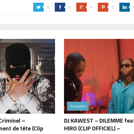
0
0
0
0
a
b
c
d
j
Actualités
Criminel –
DJ KAWEST – DILEMME fea
ent de tête (Clip
HIRO (CLIP OFFICIEL) –