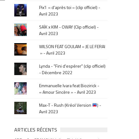
le
Pix’l « d’après toi » (clip officiel) -
mois
Avril 2023
de
la
SAÏK x KIM - OWAY (Clip officiel) -
sortie
Avril 2023
.
WILSON FEAT GOULAM « JE LE FERAI
» - Avril 2023
Lynda - "Fini d'espérer" (clip officiel)
- Décembre 2022
Emmanuelle Ivara feat Biozirick -
« Amour Sincère » - Avril 2023
Max-T - Rush (Kréol Version
) -
Avril 2023
ARTICLES RÉCENTS