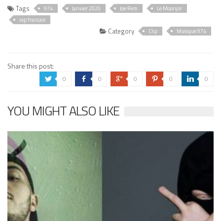
Tags
974
Janvier 2020
Joe Rem
Le Moonjor
rap francais
Category
Clip
Musique 974
Share this post:
0
0
0
0
0
a
b
c
d
j
YOU MIGHT ALSO LIKE