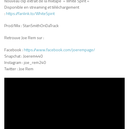
Nouveau clip extrait de la mixtape » White Spirit «
Disponible en streaming et téléchargement
:
https://fanlink.to/WhiteSpirit
Prod/Mix : StanSmithOnDaTrack
Retrouve Joe Rem sur :
Facebook :
https://www.facebook.com/joerempage/
Snapchat : Joerem440
Instagram : joe_rem240
Twitter : Joe Rem