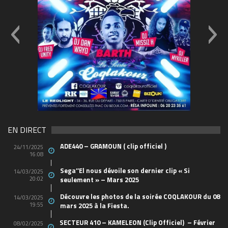
69570155_10157394548208150_465733263449653
(1)
EN DIRECT
ADE440 – GRAMOUN ( clip officiel )
24/11/2025
16:08
Sega’’El nous dévoile son dernier clip « Si
14/03/2025
20:02
seulement » – Mars 2025
Découvre les photos de la soirée COQLAKOUR du 08
14/03/2025
19:55
mars 2025 à la Fiesta.
SECTEUR 410 – KAMELEON (Clip Officiel) – Février
08/02/2025