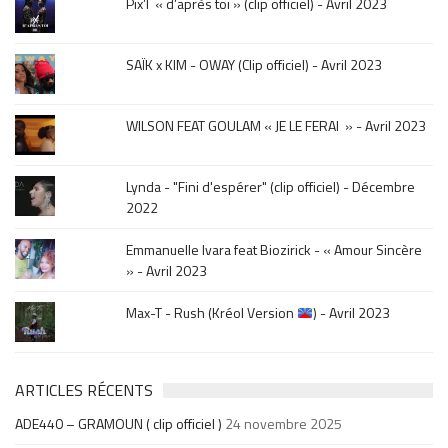
Pix’l « d’après toi » (clip officiel) - Avril 2023
mois
de
la
SAÏK x KIM - OWAY (Clip officiel) - Avril 2023
sortie
.
WILSON FEAT GOULAM « JE LE FERAI » - Avril 2023
Lynda - "Fini d'espérer" (clip officiel) - Décembre
2022
Emmanuelle Ivara feat Biozirick - « Amour Sincère
» - Avril 2023
Max-T - Rush (Kréol Version
) - Avril 2023
ARTICLES RÉCENTS
ADE440 – GRAMOUN ( clip officiel )
24 novembre 2025