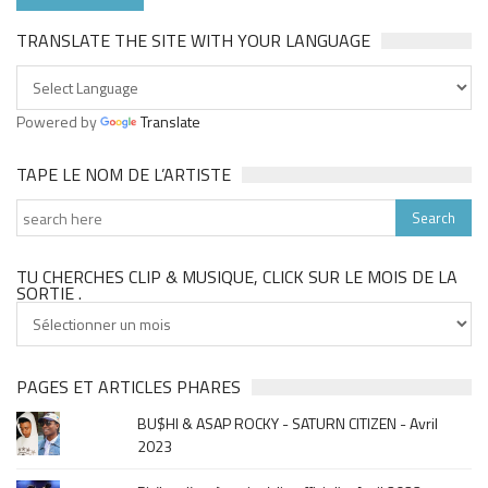
TRANSLATE THE SITE WITH YOUR LANGUAGE
Powered by
Translate
TAPE LE NOM DE L’ARTISTE
TU CHERCHES CLIP & MUSIQUE, CLICK SUR LE MOIS DE LA
SORTIE .
Tu
cherches
clip
&
PAGES ET ARTICLES PHARES
musique,
BU$HI & ASAP ROCKY - SATURN CITIZEN - Avril
click
2023
sur
le