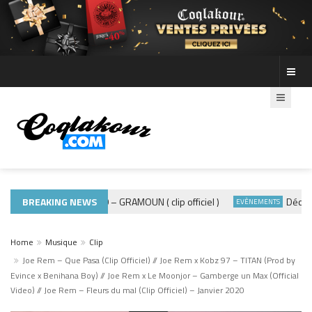
BREAKING NEWS
ADE440 – GRAMOUN ( clip officiel )
Découvre l
MUSIQUE 974
EVÈNEMENTS
Home
Musique
Clip
Joe Rem – Que Pasa (Clip Officiel) // Joe Rem x Kobz 97 – TITAN (Prod by
Evince x Benihana Boy) // Joe Rem x Le Moonjor – Gamberge un Max (Official
Video) // Joe Rem – Fleurs du mal (Clip Officiel) – Janvier 2020