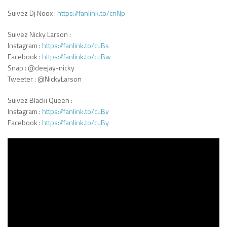
Suivez Dj Noox :
https://fanlink.to/cnNp
Suivez Nicky Larson :
Instagram :
https://fanlink.to/cuBs
Facebook :
https://fanlink.to/cuBw
Snap : @deejay-nicky
Tweeter : @NickyLarson
Suivez Blacki Queen :
Instagram :
https://fanlink.to/cuBv
Facebook :
https://fanlink.to/cuBy