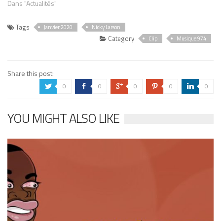
Dans "Actualités"
Tags
Janvier 2020
Nicky Larson
Category
Clip
Musique 974
Share this post:
0
0
0
0
0
a
b
c
d
j
YOU MIGHT ALSO LIKE