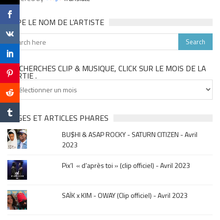
TAPE LE NOM DE L’ARTISTE
TU CHERCHES CLIP & MUSIQUE, CLICK SUR LE MOIS DE LA
SORTIE .
Tu
cherches
clip
&
PAGES ET ARTICLES PHARES
musique,
BU$HI & ASAP ROCKY - SATURN CITIZEN - Avril
click
2023
sur
le
Pix’l « d’après toi » (clip officiel) - Avril 2023
mois
de
la
SAÏK x KIM - OWAY (Clip officiel) - Avril 2023
sortie
.