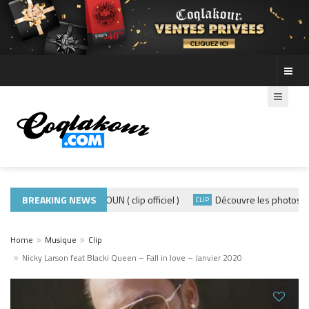
ADE440 – GRAMOUN ( clip officiel )
BREAKING NEWS
Découvre les photos de la
CLIP
CLIP
Home
Musique
Clip
Nicky Larson feat Blacki Queen – Fall in love – Janvier 2020