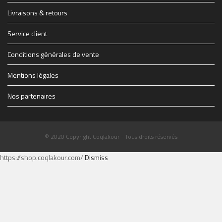
1914347_1228083069627_1579928_n.jpg
THE-FINAL-Flyer-recto-WEB.jpg
Livraisons & retours
Service client
Conditions générales de vente
Mentions légales
Nos partenaires
© 2020 Copyright Coqlakour - Tous droits réservés
https://shop.coqlakour.com/
Dismiss