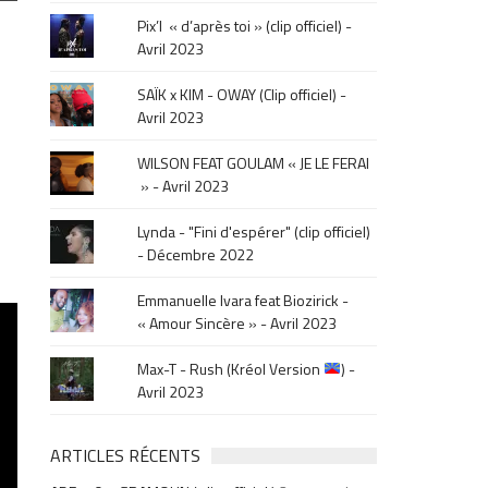
le
Pix’l « d’après toi » (clip officiel) -
mois
Avril 2023
de
la
SAÏK x KIM - OWAY (Clip officiel) -
sortie
Avril 2023
.
WILSON FEAT GOULAM « JE LE FERAI
» - Avril 2023
Lynda - "Fini d'espérer" (clip officiel)
- Décembre 2022
Emmanuelle Ivara feat Biozirick -
« Amour Sincère » - Avril 2023
Max-T - Rush (Kréol Version
) -
Avril 2023
ARTICLES RÉCENTS