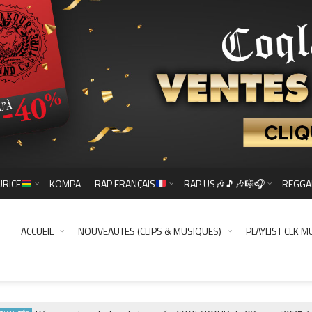
URICE
KOMPA
RAP FRANÇAIS
RAP US🎶🎵🎶🎼🎧
REGGA
ACCUEIL
NOUVEAUTES (CLIPS & MUSIQUES)
PLAYLIST CLK M