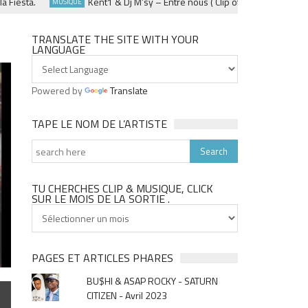
sta.
Kent1 & Dj M’sy – Entre nous ( Clip officiel ) – Fevrier 2025
MUSIQUE
TRANSLATE THE SITE WITH YOUR
LANGUAGE
Powered by
Translate
TAPE LE NOM DE L’ARTISTE
TU CHERCHES CLIP & MUSIQUE, CLICK
SUR LE MOIS DE LA SORTIE .
Tu
cherches
clip
&
PAGES ET ARTICLES PHARES
musique,
BU$HI & ASAP ROCKY - SATURN
click
CITIZEN - Avril 2023
sur