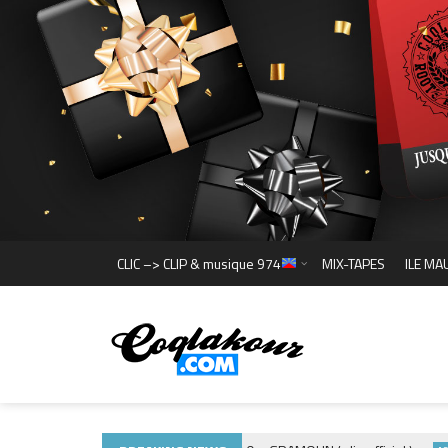
CLIC –> CLIP & musique 974
MIX-TAPES
ILE MA