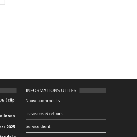
INFORMATIONS UTILES
N ( clip
Nouveaux produits
Livraisons & retours
oile son
Service client
ars 2025
tos de la