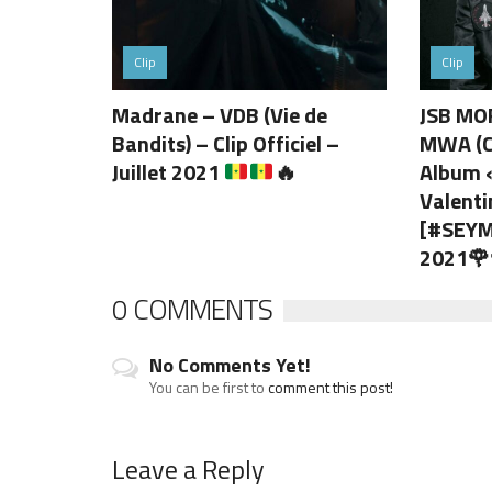
Clip
Clip
Madrane – VDB (Vie de
JSB MO
Bandits) – Clip Officiel –
MWA (CL
Juillet 2021
🔥
Album «
Valenti
[#SEYM
2021🌹
0 COMMENTS
No Comments Yet!
You can be first to
comment this post!
Leave a Reply