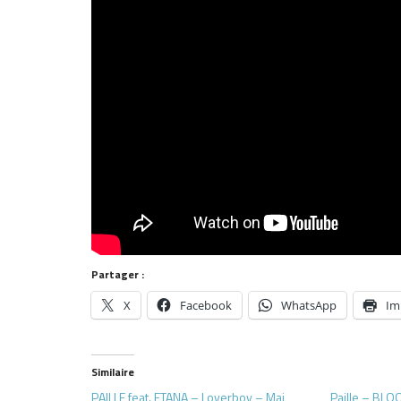
Partager :
X
Facebook
WhatsApp
Im
Similaire
PAILLE feat. ETANA – Loverboy – Mai
Paille – BLOO