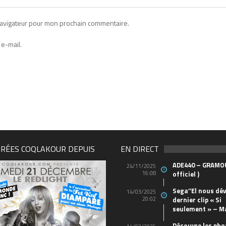
navigateur pour mon prochain commentaire.
e-mail.
IRÉES COQLAKOUR DEPUIS
EN DIRECT
ADE440 – GRAMOU
24/11/2025
16:08
officiel )
Sega’’El nous dév
14/03/2025
20:02
dernier clip « Si
seulement » – M
Découvre les pho