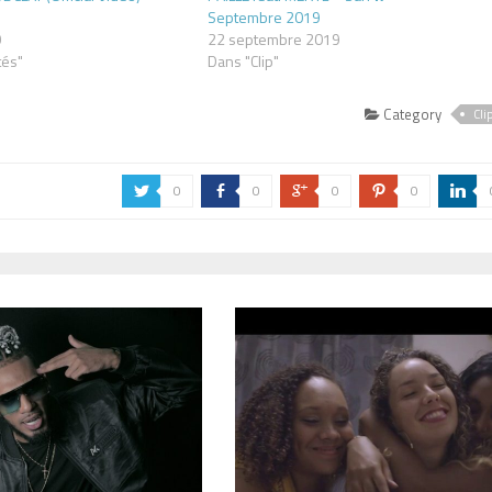
Septembre 2019
0
22 septembre 2019
tés"
Dans "Clip"
Category
Cli
0
0
0
0
a
b
c
d
j