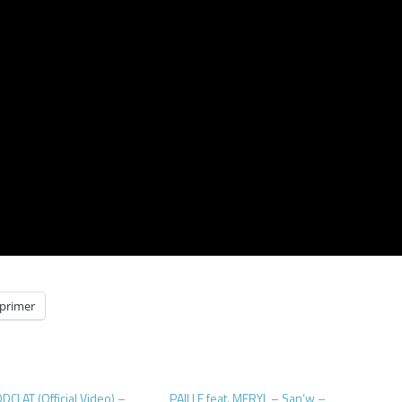
primer
DCLAT (Official Video) –
PAILLE feat. MERYL – San’w –