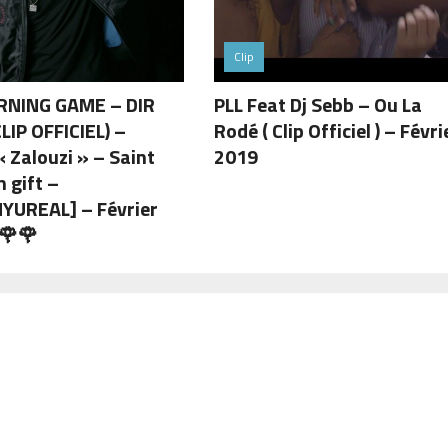
Clip
RNING GAME – DIR
PLL Feat Dj Sebb – Ou La
IP OFFICIEL) –
Rodé ( Clip Officiel ) – Févri
 Zalouzi » – Saint
2019
n gift –
YUREAL] – Février
🌹🌹